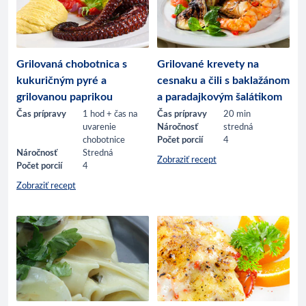
Grilovaná chobotnica s
Grilované krevety na
kukuričným pyré a
cesnaku a čili s baklažánom
grilovanou paprikou
a paradajkovým šalátikom
Čas prípravy
1 hod + čas na
Čas prípravy
20 min
uvarenie
Náročnosť
stredná
chobotnice
Počet porcií
4
Náročnosť
Stredná
Zobraziť recept
Počet porcií
4
Zobraziť recept