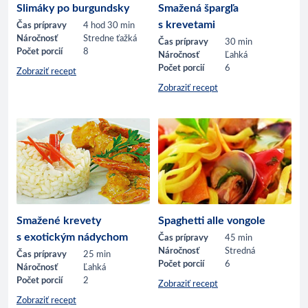
Slimáky po burgundsky
Smažená špargľa
s krevetami
Čas prípravy
4 hod 30 min
Náročnosť
Stredne ťažká
Čas prípravy
30 min
Počet porcií
8
Náročnosť
Ľahká
Počet porcií
6
Zobraziť recept
Zobraziť recept
Smažené krevety
Spaghetti alle vongole
s exotickým nádychom
Čas prípravy
45 min
Náročnosť
Stredná
Čas prípravy
25 min
Počet porcií
6
Náročnosť
Ľahká
Počet porcií
2
Zobraziť recept
Zobraziť recept