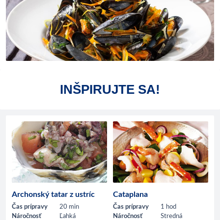
INŠPIRUJTE SA!
Archonský tatar z ustríc
Cataplana
Čas prípravy
20 min
Čas prípravy
1 hod
Náročnosť
Ľahká
Náročnosť
Stredná