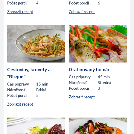
Počet porcií
4
Počet porcií
6
Zobraziť recept
Zobraziť recept
Cestoviny, krevety a
Gratinovaný homár
"Bisque"
Čas prípravy
45 min
Náročnosť
Stredná
Čas prípravy
15 min
Počet porcií
3
Náročnosť
Ľahká
Počet porcií
5
Zobraziť recept
Zobraziť recept