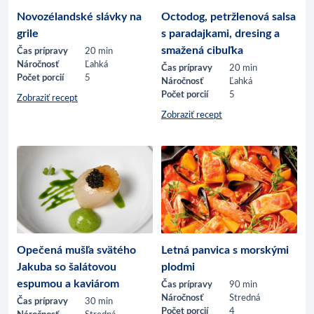
Novozélandské slávky na
Octodog, petržlenová salsa
grile
s paradajkami, dresing a
smažená cibuľka
Čas prípravy
20 min
Náročnosť
Ľahká
Čas prípravy
20 min
Počet porcií
5
Náročnosť
Ľahká
Počet porcií
5
Zobraziť recept
Zobraziť recept
Opečená mušľa svätého
Letná panvica s morskými
Jakuba so šalátovou
plodmi
espumou a kaviárom
Čas prípravy
90 min
Náročnosť
Stredná
Čas prípravy
30 min
Počet porcií
4