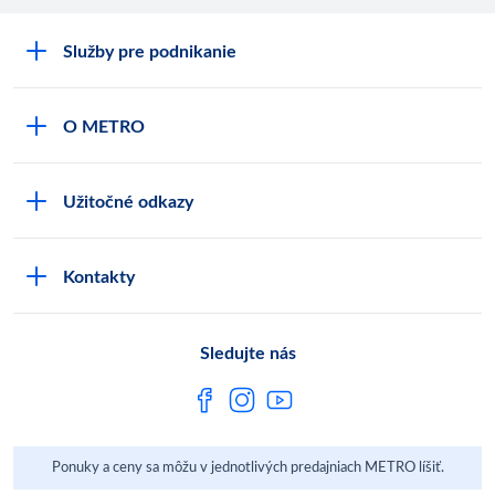
Služby pre podnikanie
Môj obchod
O METRO
Karty bezpečnostných údajov
Čo je METRO
METRO platobná karta
Užitočné odkazy
Kariéra
Privátne značky
Bonusový program
Kvalita
Track & trace
Kontakty
Licencia na predaj liehu
Pre dodávateľov
Protrace
Najčastejšie otázky
Pre novinárov
Compliance
Sledujte nás
Spoločenská zodpovednosť
Metro AG
Ponuky a ceny sa môžu v jednotlivých predajniach METRO líšiť.