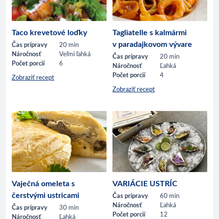
Taco krevetové loďky
Tagliatelle s kalmármi
v paradajkovom vývare
Čas prípravy
20 min
Náročnosť
Veľmi ľahká
Čas prípravy
20 min
Počet porcií
6
Náročnosť
Ľahká
Počet porcií
4
Zobraziť recept
Zobraziť recept
Vaječná omeleta s
VARIÁCIE USTRÍC
čerstvými ustricami
Čas prípravy
60 min
Náročnosť
Ľahká
Čas prípravy
30 min
Počet porcií
12
Náročnosť
Ľahká