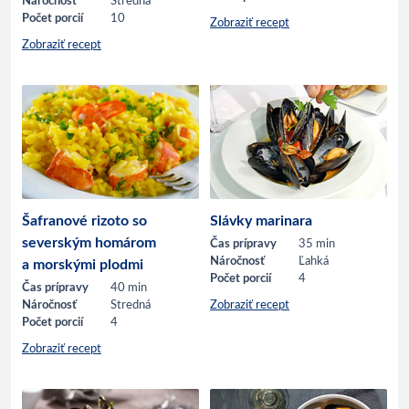
Náročnosť
Stredná
Počet porcií
10
Zobraziť recept
Zobraziť recept
Šafranové rizoto so
Slávky marinara
severským homárom
Čas prípravy
35 min
Náročnosť
Ľahká
a morskými plodmi
Počet porcií
4
Čas prípravy
40 min
Náročnosť
Stredná
Zobraziť recept
Počet porcií
4
Zobraziť recept