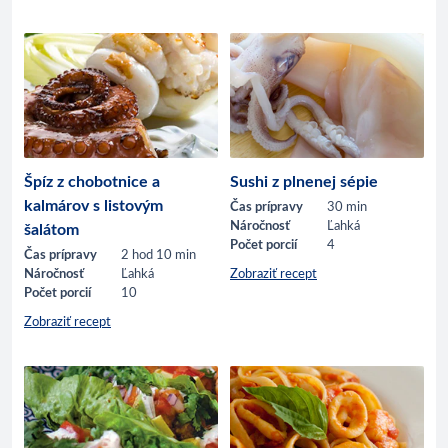
Špíz z chobotnice a
Sushi z plnenej sépie
kalmárov s listovým
Čas prípravy
30 min
Náročnosť
Ľahká
šalátom
Počet porcií
4
Čas prípravy
2 hod 10 min
Náročnosť
Ľahká
Zobraziť recept
Počet porcií
10
Zobraziť recept