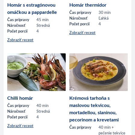
Homár s estragónovou
Homár thermidor
omáčkou a pappardelle
Čas prípravy
30 min
Náročnosť
Ľahká
Čas prípravy
45 min
Počet porcií
4
Náročnosť
Stredná
Počet porcií
4
Zobraziť recept
Zobraziť recept
Chilli homár
Krémová tarhoňa s
maslovou tekvicou,
Čas prípravy
40 min
Náročnosť
Stredná
mortadellou, slaninou,
Počet porcií
4
pecorinom a krevetami
Zobraziť recept
Čas prípravy
40 min +
pečenie tekvice