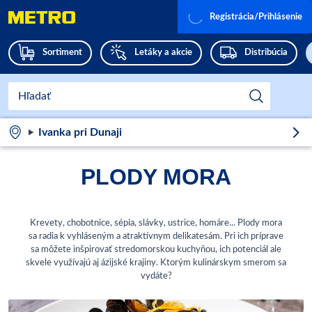
Registrácia/Prihlásenie
Sortiment
Letáky a akcie
Distribúcia
Ivanka pri Dunaji
PLODY MORA
Krevety, chobotnice, sépia, slávky, ustrice, homáre... Plody mora
sa radia k vyhláseným a atraktívnym delikatesám. Pri ich príprave
sa môžete inšpirovať stredomorskou kuchyňou, ich potenciál ale
skvele využívajú aj ázijské krajiny. Ktorým kulinárskym smerom sa
vydáte?