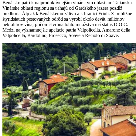
Benátsko patrí k najproduktívnejším vinárskym oblastiam Talianska.
Vinárske oblasti regiónu sa ťahajú od Gardského jazera pozdĺž
predhoria Álp až k Benátskemu zálivu a k hranici Friuli. Z približne
štyridsiatich pestovaných odrôd sa vyrobí okolo deväť miliónov
hektolitrov vína, pričom štvrtina tohto množstva má status D.O.C.
Medzi najvýznamnejšie apelácie patria Valpolicella, Amarone della
Valpolicella, Bardolino, Prosecco, Soave a Recioto di Soave.