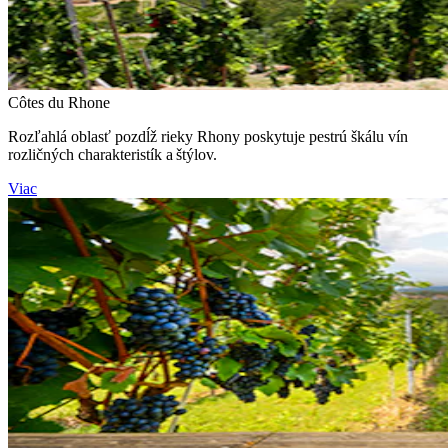
Côtes du Rhone
Rozľahlá oblasť pozdĺž rieky Rhony poskytuje pestrú škálu vín
rozličných charakteristík a štýlov.
Viac