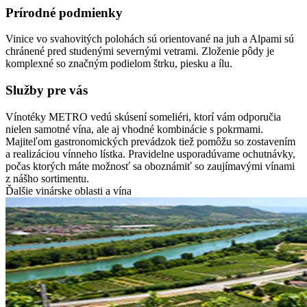
Prírodné podmienky
Vinice vo svahovitých polohách sú orientované na juh a Alpami sú
chránené pred studenými severnými vetrami. Zloženie pôdy je
komplexné so značným podielom štrku, piesku a ílu.
Služby pre vás
Vínotéky METRO vedú skúsení someliéri, ktorí vám odporučia
nielen samotné vína, ale aj vhodné kombinácie s pokrmami.
Majiteľom gastronomických prevádzok tiež pomôžu so zostavením
a realizáciou vínneho lístka. Pravidelne usporadúvame ochutnávky,
počas ktorých máte možnosť sa oboznámiť so zaujímavými vínami
z nášho sortimentu.
Ďalšie vinárske oblasti a vína