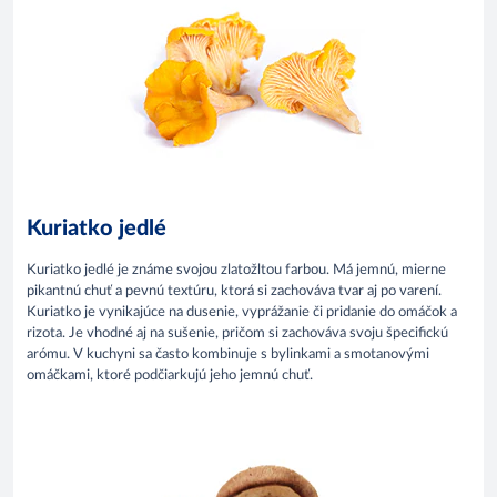
Kuriatko jedlé
Kuriatko jedlé je známe svojou zlatožltou farbou. Má jemnú, mierne
pikantnú chuť a pevnú textúru, ktorá si zachováva tvar aj po varení.
Kuriatko je vynikajúce na dusenie, vyprážanie či pridanie do omáčok a
rizota. Je vhodné aj na sušenie, pričom si zachováva svoju špecifickú
arómu. V kuchyni sa často kombinuje s bylinkami a smotanovými
omáčkami, ktoré podčiarkujú jeho jemnú chuť.