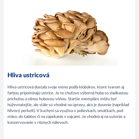
Hliva ustricová
Hliva ustricová dostala svoje meno podľa klobúkov, ktoré tvarom aj
farbou pripomínajú ustrice. Je to chuťovo výborná huba so sladkastou
príchuťou a silnou hubovou vôňou. Staršie exempláre môžu byť
húževnatejšie, ale stále sú vhodné na úpravu, ako je dusenie (napríklad
hlivový perkelt). V kuchyni sa využíva v polievkach, omáčkach, pod
mäso, do šalátov či na zapekanie s vajcami. Je vhodná aj na sušenie a
konzervovanie v rôznych nálevoch.