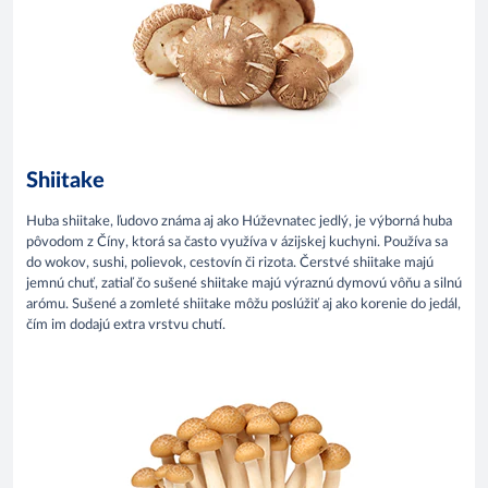
Shiitake
Huba shiitake, ľudovo známa aj ako Húževnatec jedlý, je výborná huba
pôvodom z Číny, ktorá sa často využíva v ázijskej kuchyni. Používa sa
do wokov, sushi, polievok, cestovín či rizota. Čerstvé shiitake majú
jemnú chuť, zatiaľ čo sušené shiitake majú výraznú dymovú vôňu a silnú
arómu. Sušené a zomleté shiitake môžu poslúžiť aj ako korenie do jedál,
čím im dodajú extra vrstvu chutí.