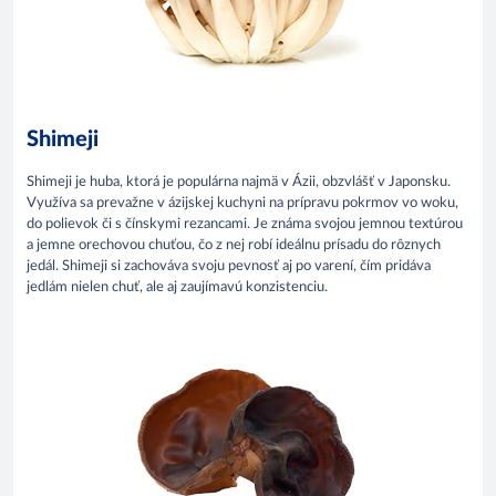
Shimeji
Shimeji je huba, ktorá je populárna najmä v Ázii, obzvlášť v Japonsku.
Využíva sa prevažne v ázijskej kuchyni na prípravu pokrmov vo woku,
do polievok či s čínskymi rezancami. Je známa svojou jemnou textúrou
a jemne orechovou chuťou, čo z nej robí ideálnu prísadu do rôznych
jedál. Shimeji si zachováva svoju pevnosť aj po varení, čím pridáva
jedlám nielen chuť, ale aj zaujímavú konzistenciu.