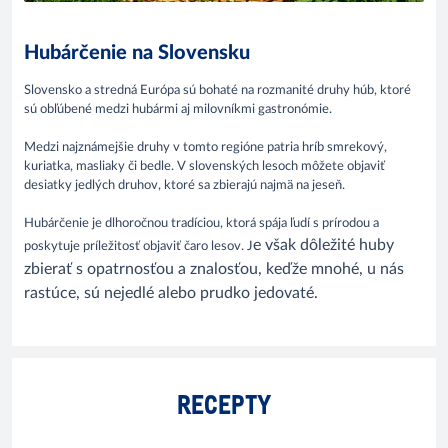
Hubárčenie na Slovensku
Slovensko a stredná Európa sú bohaté na rozmanité druhy húb, ktoré
sú obľúbené medzi hubármi aj milovníkmi gastronómie.
Medzi najznámejšie druhy v tomto regióne patria hríb smrekový,
kuriatka, masliaky či bedle. V slovenských lesoch môžete objaviť
desiatky jedlých druhov, ktoré sa zbierajú najmä na jeseň.
Hubárčenie je dlhoročnou tradíciou, ktorá spája ľudí s prírodou a
e však dôležité huby
poskytuje príležitosť objaviť čaro lesov. J
zbierať s opatrnosťou a znalosťou, keďže mnohé, u nás
rastúce, sú nejedlé alebo prudko jedovaté.
RECEPTY