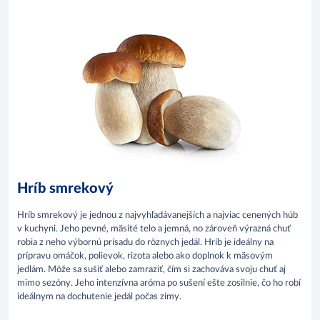
Hríb smrekový
Hríb smrekový je jednou z najvyhľadávanejších a najviac cenených húb
v kuchyni. Jeho pevné, mäsité telo a jemná, no zároveň výrazná chuť
robia z neho výbornú prísadu do rôznych jedál. Hríb je ideálny na
prípravu omáčok, polievok, rizota alebo ako doplnok k mäsovým
jedlám. Môže sa sušiť alebo zamraziť, čím si zachováva svoju chuť aj
mimo sezóny. Jeho intenzívna aróma po sušení ešte zosilnie, čo ho robí
ideálnym na dochutenie jedál počas zimy.