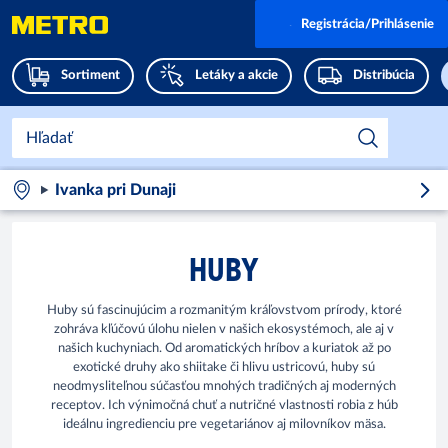
Registrácia/Prihlásenie
Sortiment
Letáky a akcie
Distribúcia
Ivanka pri Dunaji
HUBY
Huby sú fascinujúcim a rozmanitým kráľovstvom prírody, ktoré
zohráva kľúčovú úlohu nielen v našich ekosystémoch, ale aj v
našich kuchyniach. Od aromatických hríbov a kuriatok až po
exotické druhy ako shiitake či hlivu ustricovú, huby sú
neodmysliteľnou súčasťou mnohých tradičných aj moderných
receptov. Ich výnimočná chuť a nutričné vlastnosti robia z húb
ideálnu ingredienciu pre vegetariánov aj milovníkov mäsa.