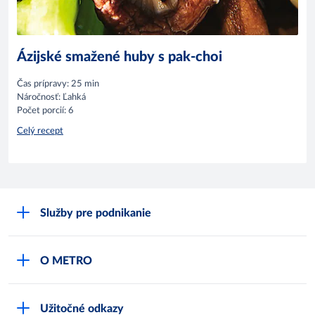
Ázijské smažené huby s pak-choi
Čas prípravy: 25 min
Náročnosť: Ľahká
Počet porcií: 6
Celý recept
Služby pre podnikanie
Môj obchod
O METRO
Karty bezpečnostných údajov
Čo je METRO
METRO platobná karta
Užitočné odkazy