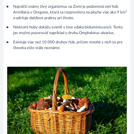
Najväčší známy živý organizmus na Zemi je podzemná sieť húb
Armillaria v Oregone, ktorá sa rozprestiera na ploche viac ako 9 km²
a udržuje dažďové pralesy pri živote.
Niektoré huby dokážu svietiť v tme vďaka bioluminiscencii. Tento
jav možno pozorovať napríklad u druhu Omphalotus olearius.
Existuje viac než 10 000 druhov húb, pričom mnohé z nich sú pre
človeka ešte stále neznáme.