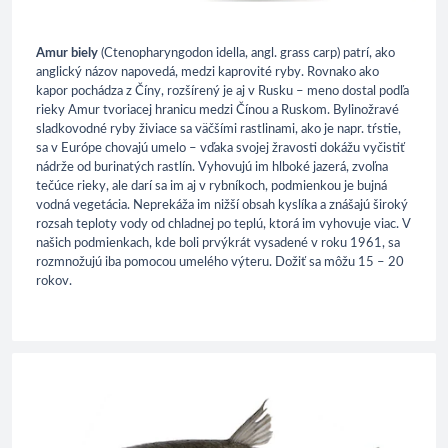
Amur biely
(Ctenopharyngodon idella, angl. grass carp) patrí, ako
anglický názov napovedá, medzi kaprovité ryby. Rovnako ako
kapor pochádza z Číny, rozšírený je aj v Rusku – meno dostal podľa
rieky Amur tvoriacej hranicu medzi Čínou a Ruskom. Bylinožravé
sladkovodné ryby živiace sa väčšími rastlinami, ako je napr. tŕstie,
sa v Európe chovajú umelo – vďaka svojej žravosti dokážu vyčistiť
nádrže od burinatých rastlín. Vyhovujú im hlboké jazerá, zvoľna
tečúce rieky, ale darí sa im aj v rybníkoch, podmienkou je bujná
vodná vegetácia. Neprekáža im nižší obsah kyslíka a znášajú široký
rozsah teploty vody od chladnej po teplú, ktorá im vyhovuje viac. V
našich podmienkach, kde boli prvýkrát vysadené v roku 1961, sa
rozmnožujú iba pomocou umelého výteru. Dožiť sa môžu 15 – 20
rokov.