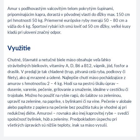
Amur s podlhovastým valcovitým telom pokrytým šupinami,
pripomínajúcim kapra, dorastá v pôvodnej vlasti do dĺžky max. 150 cm
pri hmotnosti 50 kg. Priemerné európske ryby merajú 50 – 80 cm a
vážia do 6 kg. Športoví rybári ich smú loviť od 50 cm dĺžky, veľké kusy
kladú pri ulovení značný odpor.
Využitie
Chutné, šťavnaté a netučné biele mäso obsahuje veľa ľahko
stráviteľných bielkovín, vitamíny A, D, B6 a B12, vápnik, jód, fosfor a
draslík. V predaji je tak chladené (trup, pitvaná celá ryba, podkovy či
filety), ako aj mrazené a údené. Najlepšie chutí mäso pochádzajúce z
amurov s hmotnosťou 2 – 4 kg. Hodí sa na pestrú škálu úprav –
dusenie, varenie, pečenie, grilovanie a smaženie, ideálne v cestíčku či
trojobale. Možno ho použiť na rybie ragú, do šalátov so zeleninou,
upraviť na zelenine, na paprike, s bylinkami či na víne. Pečenie v alobale
alebo papilote z papiera na pečenie bez použitia tuku je vhodné aj pri
redukčnej diéte. Amurovi – rovnako ako inej kaprovitej rybe – svedčí
spoločnosť byliniek, húb a zeleniny. Predpokladom úspechu pri
všetkých úpravách sú nižšie teploty, inak sa mäso vysuší.