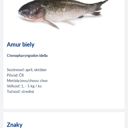
Amur biely
Ctenopharyngodon idella
Sezónnosť: apríl, október
Pôvod: ČR
Metóda lovu/chovu: chov
Veľkosť: 1, - 5 kg / ks
Tučnosť: stredná
Znaky