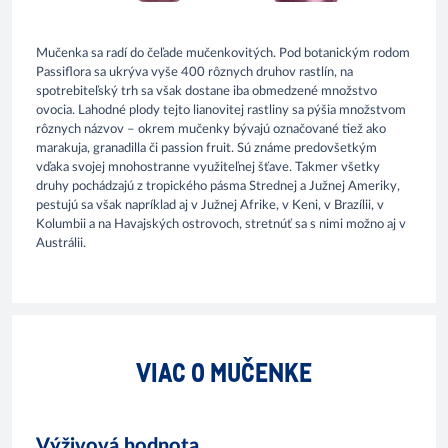
Mučenka sa radí do čeľade mučenkovitých. Pod botanickým rodom
Passiflora sa ukrýva vyše 400 rôznych druhov rastlín, na
spotrebiteľský trh sa však dostane iba obmedzené množstvo
ovocia. Lahodné plody tejto lianovitej rastliny sa pýšia množstvom
rôznych názvov – okrem mučenky bývajú označované tiež ako
marakuja, granadilla či passion fruit. Sú známe predovšetkým
vďaka svojej mnohostranne využiteľnej šťave. Takmer všetky
druhy pochádzajú z tropického pásma Strednej a Južnej Ameriky,
pestujú sa však napríklad aj v Južnej Afrike, v Keni, v Brazílii, v
Kolumbii a na Havajských ostrovoch, stretnúť sa s nimi možno aj v
Austrálii.
VIAC O MUČENKE
Výživová hodnota