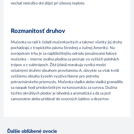
nechať niekoľko dní dôjsť pri izbovej teplote.
Rozmanitosť druhov
Mučenka sa radí k čeľadi mučenkovitých a takmer všetky jej druhy
pochádzajú z tropického pásma Strednej a Južnej Ameriky. Na
európskom trhu je za najdôležitejšiu odrodu považovaná fialová
mučenka – mierne oválna plodina sa pestuje vo vyšších polohách
trópov a v subtrópoch. Žltá (zlatá) marakuja vyniká medzi
ostatnými druhmi obsahom provitamínu A, obvykle sa však kvôli
vyššiemu obsahu kyselín využíva hlavne pre potreby
potravinárskeho priemyslu. Mučenka sladká alebo sladká granadilla
sa naopak hodí predovšetkým na konzumáciu za surova. Dužina
týchto okrúhlych plodov je lahodná a aromatická a dá sa jesť
samostatne alebo pridávať do ovocných šalátov a dezertov.
Ďalšie obľúbené ovocie