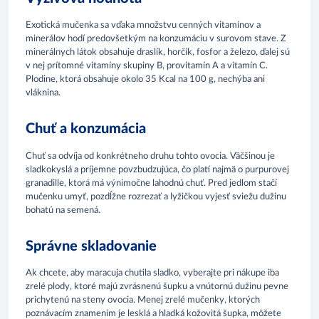
Exotická mučenka sa vďaka množstvu cenných vitamínov a
minerálov hodí predovšetkým na konzumáciu v surovom stave. Z
minerálnych látok obsahuje draslík, horčík, fosfor a železo, ďalej sú
v nej prítomné vitamíny skupiny B, provitamín A a vitamín C.
Plodine, ktorá obsahuje okolo 35 Kcal na 100 g, nechýba ani
vláknina.
Chuť a konzumácia
Chuť sa odvíja od konkrétneho druhu tohto ovocia. Väčšinou je
sladkokyslá a príjemne povzbudzujúca, čo platí najmä o purpurovej
granadille, ktorá má výnimočne lahodnú chuť. Pred jedlom stačí
mučenku umyť, pozdĺžne rozrezať a lyžičkou vyjesť sviežu dužinu
bohatú na semená.
Správne skladovanie
Ak chcete, aby maracuja chutila sladko, vyberajte pri nákupe iba
zrelé plody, ktoré majú zvrásnenú šupku a vnútornú dužinu pevne
prichytenú na steny ovocia. Menej zrelé mučenky, ktorých
poznávacím znamením je lesklá a hladká kožovitá šupka, môžete