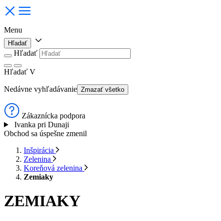
Menu
Hľadať
Hľadať
Hľadať
V
Nedávne vyhľadávanie
Zmazať všetko
Zákaznícka podpora
Ivanka pri Dunaji
Obchod sa úspešne zmenil
Inšpirácia
Zelenina
Koreňová zelenina
Zemiaky
ZEMIAKY