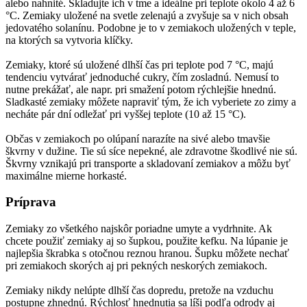
alebo nahnité. Skladujte ich v tme a ideálne pri teplote okolo 4 až 6
°C. Zemiaky uložené na svetle zelenajú a zvyšuje sa v nich obsah
jedovatého solanínu. Podobne je to v zemiakoch uložených v teple,
na ktorých sa vytvoria klíčky.
Zemiaky, ktoré sú uložené dlhší čas pri teplote pod 7 °C, majú
tendenciu vytvárať jednoduché cukry, čím zosladnú. Nemusí to
nutne prekážať, ale napr. pri smažení potom rýchlejšie hnednú.
Sladkasté zemiaky môžete napraviť tým, že ich vyberiete zo zimy a
necháte pár dní odležať pri vyššej teplote (10 až 15 °C).
Občas v zemiakoch po olúpaní narazíte na sivé alebo tmavšie
škvrny v dužine. Tie sú síce nepekné, ale zdravotne škodlivé nie sú.
Škvrny vznikajú pri transporte a skladovaní zemiakov a môžu byť
maximálne mierne horkasté.
Príprava
Zemiaky zo všetkého najskôr poriadne umyte a vydrhnite. Ak
chcete použiť zemiaky aj so šupkou, použite kefku. Na lúpanie je
najlepšia škrabka s otočnou reznou hranou. Šupku môžete nechať
pri zemiakoch skorých aj pri pekných neskorých zemiakoch.
Zemiaky nikdy nelúpte dlhší čas dopredu, pretože na vzduchu
postupne zhnednú. Rýchlosť hnednutia sa líši podľa odrody aj