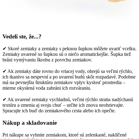
Vedeli ste, že...?
✔ Skoré zemiaky a zemiaky s peknou šupkou môžete uvariť vcelku.
Zemiaky uvarené so šupkou sú o niečo aromatickejšie. Šupka tiež
bráni vymývaniu škrobu z povrchu zemiakov.
✔ Ak zemiaky dáte rovno do vriacej vody, ohrejú sa veľmi rýchlo,
ich tkanivo sa nespevní a po uvarení budú skôr rozpadavé. Podobne
má na pevnejšiu štruktúru zemiakov vplyv kyslosť prostredia –
mierne okyslená voda zabráni ich rozváraniu.
✔ Ak uvarené zemiaky vychladnú, veľmi rýchlo stratia nadýchanú
textúru a zmenia aj svoju chuť – určite ich znova neohrievajte.
Spracujte ich buď do zemiakového cesta alebo ich opečte.
Nákup a skladovanie
Pri nákupe sa vyhnite zemiakom, ktoré sú zelenkasté, naklíčené