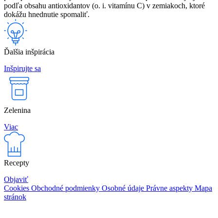
podľa obsahu antioxidantov (o. i. vitamínu C) v zemiakoch, ktoré
dokážu hnednutie spomaliť.
Ďalšia inšpirácia
Inšpirujte sa
Zelenina
Viac
Recepty
Objaviť
Cookies
Obchodné podmienky
Osobné údaje
Právne aspekty
Mapa
stránok