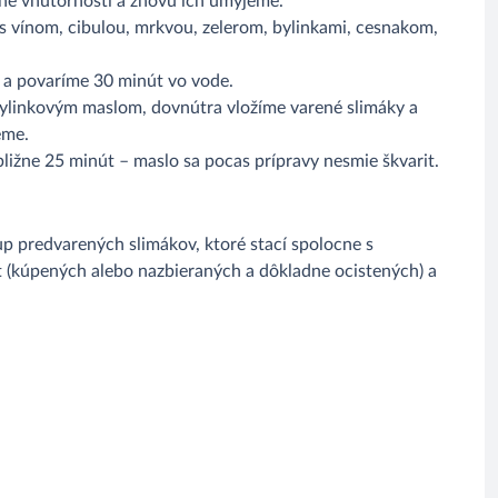
erne vnútornosti a znovu ich umyjeme.
s vínom, cibulou, mrkvou, zelerom, bylinkami, cesnakom,
y a povaríme 30 minút vo vode.
ylinkovým maslom, dovnútra vložíme varené slimáky a
eme.
bližne 25 minút – maslo sa pocas prípravy nesmie škvarit.
p predvarených slimákov, ktoré stací spolocne s
t (kúpených alebo nazbieraných a dôkladne ocistených) a