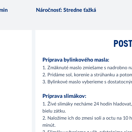
 min
Náročnosť
:
Stredne ťažká
POST
Príprava bylinkového masla:
1. Zmäknuté maslo zmiešame s nadrobno na
2. Pridáme sol, korenie a strúhanku a poto
3. Bylinkové maslo vyberieme s dostatocným
Príprava slimákov:
1. Živé slimáky necháme 24 hodín hladova
bielu zátku.
2. Naložíme ich do zmesi soli a octu na 10 
minút.