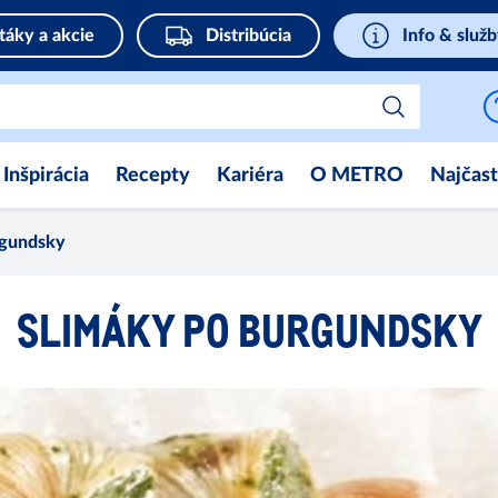
táky a akcie
Distribúcia
Info & služ
Inšpirácia
Recepty
Kariéra
O METRO
Najčast
rgundsky
SLIMÁKY PO BURGUNDSKY