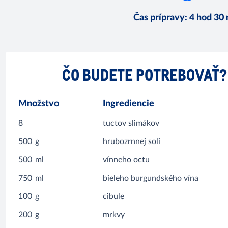
Čas prípravy
:
4 hod 30
ČO BUDETE POTREBOVAŤ?
Množstvo
Ingrediencie
8
tuctov slimákov
500
g
hrubozrnnej soli
500
ml
vínneho octu
750
ml
bieleho burgundského vína
100
g
cibule
200
g
mrkvy