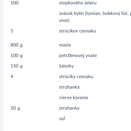
100
stopkového zeleru
zväzok bylín (tymian, bobkový list,
vnat)
5
strúcikov cesnaku
800
g
masla
100
g
petržlenovej vnate
150
g
šalotky
4
strúciky cesnaku
strúhanka
cierne korenie
50
g
strúhanky
soľ