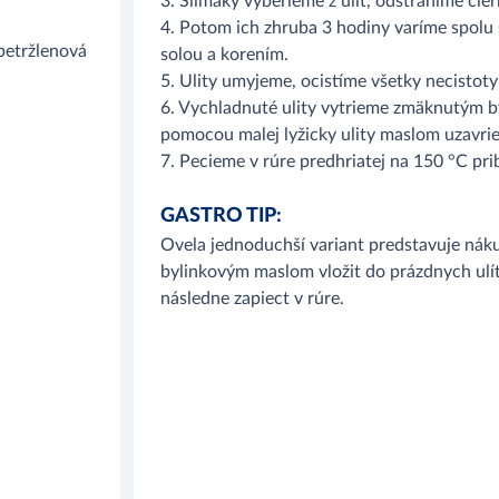
3. Slimáky vyberieme z ulít, odstránime ci
4. Potom ich zhruba 3 hodiny varíme spolu 
 petržlenová
solou a korením.
5. Ulity umyjeme, ocistíme všetky necistot
6. Vychladnuté ulity vytrieme zmäknutým b
pomocou malej lyžicky ulity maslom uzavri
7. Pecieme v rúre predhriatej na 150 °C pri
GASTRO TIP:
Ovela jednoduchší variant predstavuje náku
bylinkovým maslom vložit do prázdnych ulí
následne zapiect v rúre.