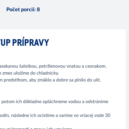
Počet porcií
:
8
UP PRÍPRAVY
sekanou šalotkou, petržlenovou vnatou a cesnakom.
m zmes uložíme do chladnicky.
 predstihom, aby zmäklo a dobre sa plnilo do ulít.
t, potom ich dôkladne opláchneme vodou a odstránime
hodín, následne ich ocistíme a varíme vo vriacej vode 30