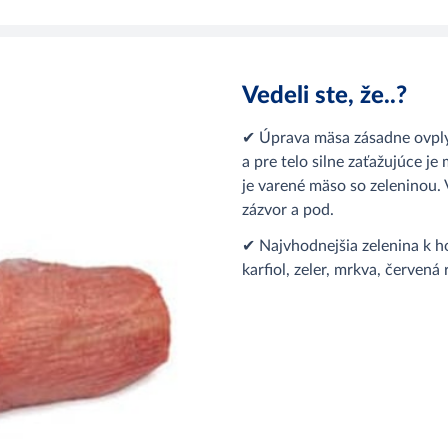
Vedeli ste, že..?
✔ Úprava mäsa zásadne ovplyv
a pre telo silne zaťažujúce je
je varené mäso so zeleninou. 
zázvor a pod.
✔ Najvhodnejšia zelenina k h
karfiol, zeler, mrkva, červená