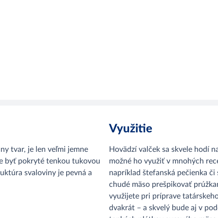
Využitie
 tvar, je len veľmi jemne
Hovädzí valček sa skvele hodí n
e byť pokryté tenkou tukovou
možné ho využiť v mnohých rece
ruktúra svaloviny je pevná a
napríklad štefanská pečienka č
chudé mäso prešpikovať prúžkami
využijete pri príprave tatárske
dvakrát – a skvelý bude aj v po