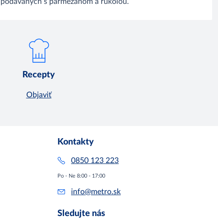
 podávaných s parmezánom a rukolou.
Recepty
Objaviť
Kontakty
0850 123 223
Po - Ne 8:00 - 17:00
info@metro.sk
Sledujte nás