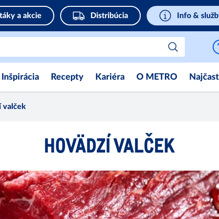
táky a akcie
Distribúcia
Info & služ
Inšpirácia
Recepty
Kariéra
O METRO
Najčast
 valček
HOVÄDZÍ VALČEK