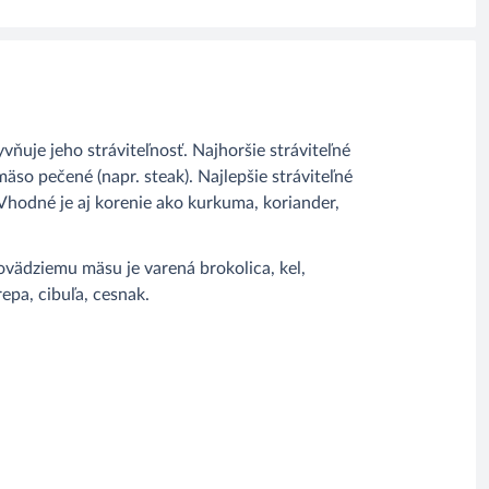
ňuje jeho stráviteľnosť. Najhoršie stráviteľné
 mäso pečené (napr. steak). Najlepšie stráviteľné
Vhodné je aj korenie ako kurkuma, koriander,
ovädziemu mäsu je varená brokolica, kel,
 repa, cibuľa, cesnak.