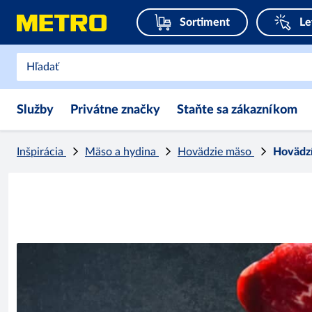
Sortiment
Le
Služby
Privátne značky
Staňte sa zákazníkom
Inšpirácia
Mäso a hydina
Hovädzie mäso
Hovädzí