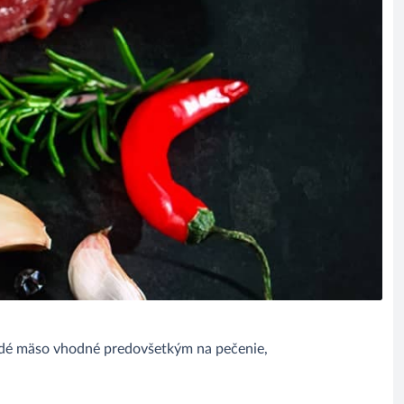
hudé mäso vhodné predovšetkým na pečenie,