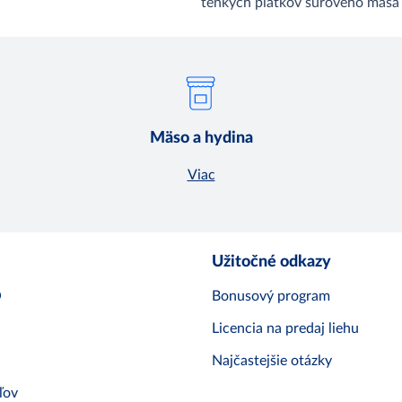
tenkých plátkov surového mäsa
Mäso a hydina
Viac
Užitočné odkazy
O
Bonusový program
Licencia na predaj liehu
Najčastejšie otázky
ľov