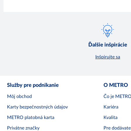
Ďalšie inšpirácie
Inšpirujte sa
Služby pre podnikanie
O METRO
Môj obchod
Čo je METR
Karty bezpečnostných údajov
Kariéra
METRO platobná karta
Kvalita
Privátne značky
Pre dodávate