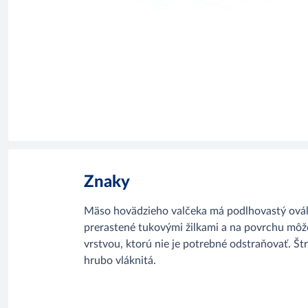
Znaky
Mäso hovädzieho valčeka má podlhovastý oválny
prerastené tukovými žilkami a na povrchu môž
vrstvou, ktorú nie je potrebné odstraňovať. Št
hrubo vláknitá.