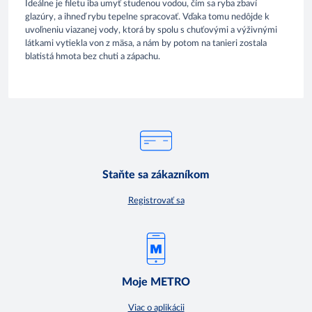
Ideálne je filetu iba umyť studenou vodou, čím sa ryba zbaví
glazúry, a ihneď rybu tepelne spracovať. Vďaka tomu nedôjde k
uvoľneniu viazanej vody, ktorá by spolu s chuťovými a výživnými
látkami vytiekla von z mäsa, a nám by potom na tanieri zostala
blatistá hmota bez chuti a zápachu.
Staňte sa zákazníkom
Registrovať sa
Moje METRO
Viac o aplikácii