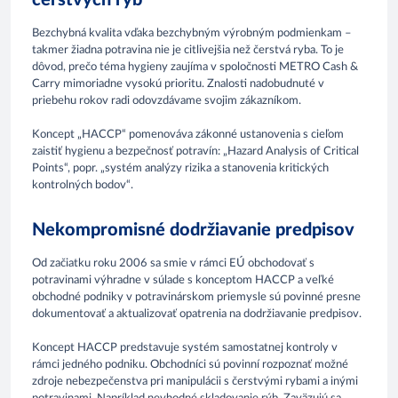
Bezchybná kvalita vďaka bezchybným výrobným podmienkam –
takmer žiadna potravina nie je citlivejšia než čerstvá ryba. To je
dôvod, prečo téma hygieny zaujíma v spoločnosti METRO Cash &
Carry mimoriadne vysokú prioritu. Znalosti nadobudnuté v
priebehu rokov radi odovzdávame svojim zákazníkom.
Koncept „HACCP“ pomenováva zákonné ustanovenia s cieľom
zaistiť hygienu a bezpečnosť potravín: „Hazard Analysis of Critical
Points“, popr. „systém analýzy rizika a stanovenia kritických
kontrolných bodov“.
Nekompromisné dodržiavanie predpisov
Od začiatku roku 2006 sa smie v rámci EÚ obchodovať s
potravinami výhradne v súlade s konceptom HACCP a veľké
obchodné podniky v potravinárskom priemysle sú povinné presne
dokumentovať a aktualizovať opatrenia na dodržiavanie predpisov.
Koncept HACCP predstavuje systém samostatnej kontroly v
rámci jedného podniku. Obchodníci sú povinní rozpoznať možné
zdroje nebezpečenstva pri manipulácii s čerstvými rybami a inými