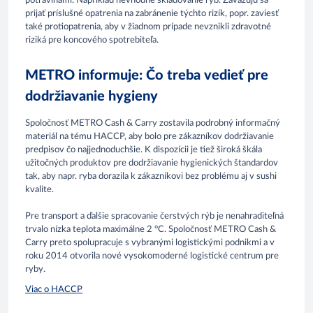
potravinami. Napríklad nevhodné skladovanie rýb. Zaväzujú sa
prijať príslušné opatrenia na zabránenie týchto rizík, popr. zaviesť
také protiopatrenia, aby v žiadnom prípade nevznikli zdravotné
riziká pre koncového spotrebiteľa.
METRO informuje: Čo treba vedieť pre
dodržiavanie hygieny
Spoločnosť METRO Cash & Carry zostavila podrobný informačný
materiál na tému HACCP, aby bolo pre zákazníkov dodržiavanie
predpisov čo najjednoduchšie. K dispozícii je tiež široká škála
užitočných produktov pre dodržiavanie hygienických štandardov
tak, aby napr. ryba dorazila k zákazníkovi bez problému aj v sushi
kvalite.
Pre transport a ďalšie spracovanie čerstvých rýb je nenahraditeľná
trvalo nízka teplota maximálne 2 °C. Spoločnosť METRO Cash &
Carry preto spolupracuje s vybranými logistickými podnikmi a v
roku 2014 otvorila nové vysokomoderné logistické centrum pre
ryby.
Viac o HACCP