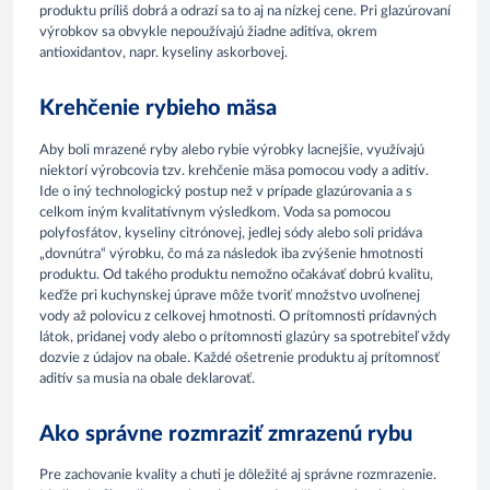
produktu príliš dobrá a odrazí sa to aj na nízkej cene. Pri glazúrovaní
výrobkov sa obvykle nepoužívajú žiadne aditíva, okrem
antioxidantov, napr. kyseliny askorbovej.
Krehčenie rybieho mäsa
Aby boli mrazené ryby alebo rybie výrobky lacnejšie, využívajú
niektorí výrobcovia tzv. krehčenie mäsa pomocou vody a aditív.
Ide o iný technologický postup než v prípade glazúrovania a s
celkom iným kvalitatívnym výsledkom. Voda sa pomocou
polyfosfátov, kyseliny citrónovej, jedlej sódy alebo soli pridáva
„dovnútra“ výrobku, čo má za následok iba zvýšenie hmotnosti
produktu. Od takého produktu nemožno očakávať dobrú kvalitu,
keďže pri kuchynskej úprave môže tvoriť množstvo uvoľnenej
vody až polovicu z celkovej hmotnosti. O prítomnosti prídavných
látok, pridanej vody alebo o prítomnosti glazúry sa spotrebiteľ vždy
dozvie z údajov na obale. Každé ošetrenie produktu aj prítomnosť
aditív sa musia na obale deklarovať.
Ako správne rozmraziť zmrazenú rybu
Pre zachovanie kvality a chuti je dôležité aj správne rozmrazenie.