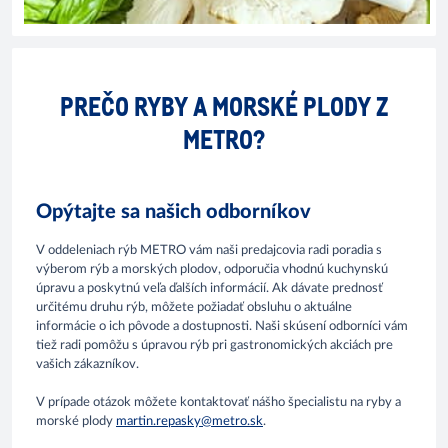
PREČO RYBY A MORSKÉ PLODY Z
METRO?
Opýtajte sa našich odborníkov
V oddeleniach rýb METRO vám naši predajcovia radi poradia s
výberom rýb a morských plodov, odporučia vhodnú kuchynskú
úpravu a poskytnú veľa ďalších informácií. Ak dávate prednosť
určitému druhu rýb, môžete požiadať obsluhu o aktuálne
informácie o ich pôvode a dostupnosti. Naši skúsení odborníci vám
tiež radi pomôžu s úpravou rýb pri gastronomických akciách pre
vašich zákazníkov.
V prípade otázok môžete kontaktovať nášho špecialistu na ryby a
morské plody
martin.repasky@metro.sk
.