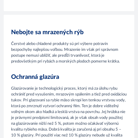
Nebojte sa mrazených rýb
Čerstvé alebo chladené produkty sú pri výbere potravín
bezpochyby najlepšou voľbou. Mrazenie im však pri správnom
postupe nemusí ublížiť, ale predĺži trvanlivosť, ktorá je
predovšetkým pri rybách a morských plodoch pomerne krátka.
Ochranná glazúra
Glazúrovanie je technologický proces, ktorý má za úlohu rybu
ochrániť pred vysušením, mrazovým spálením a tiež pred oxidáciou
tukov. Pri glazovaní sa rybie mäso skropí len tenkou vrstvou vody,
ktorá po zmrznutí vytvorí ochranný film. Ten je dobre viditeľný
voľným okom ako hladká a lesklá vrstva na povrchu. Jej hrúbka nie
je právnymi predpismi limitovaná, ak je však obsah vody použitej
na glazúrovanie nižší než 5 %, potom možno očakávať výbornú
kvalitu rybieho mäsa. Dobrá kvalita je zaručená aj pri obsahu 5 –
10 % glazúry. Pri použití viac než 10 % glazúry nebude už kvalita