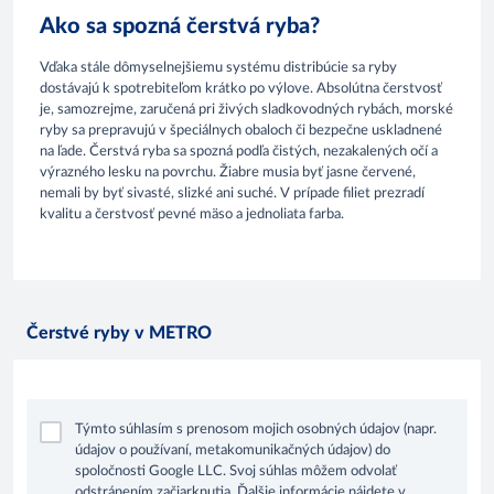
Ako sa spozná čerstvá ryba?
Vďaka stále dômyselnejšiemu systému distribúcie sa ryby
dostávajú k spotrebiteľom krátko po výlove. Absolútna čerstvosť
je, samozrejme, zaručená pri živých sladkovodných rybách, morské
ryby sa prepravujú v špeciálnych obaloch či bezpečne uskladnené
na ľade. Čerstvá ryba sa spozná podľa čistých, nezakalených očí a
výrazného lesku na povrchu. Žiabre musia byť jasne červené,
nemali by byť sivasté, slizké ani suché. V prípade filiet prezradí
kvalitu a čerstvosť pevné mäso a jednoliata farba.
Čerstvé ryby v METRO
Týmto súhlasím s prenosom mojich osobných údajov (napr.
údajov o používaní, metakomunikačných údajov) do
spoločnosti Google LLC. Svoj súhlas môžem odvolať
odstránením začiarknutia. Ďalšie informácie nájdete v