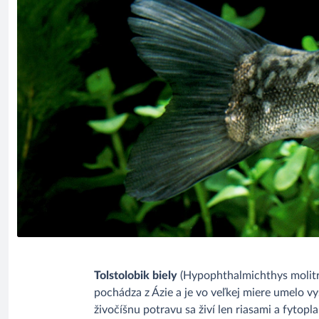
Tolstolobik biely
(Hypophthalmichthys molitri
pochádza z Ázie a je vo veľkej miere umelo
živočíšnu potravu sa živí len riasami a fytop