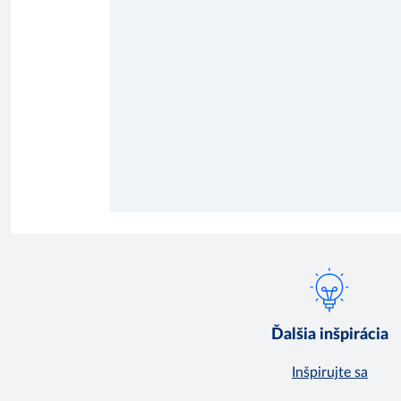
Ďalšia inšpirácia
Inšpirujte sa