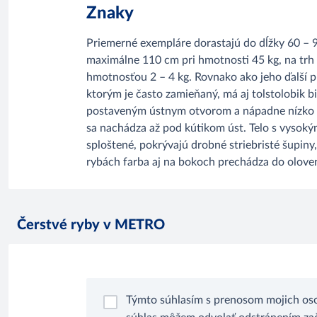
Znaky
Priemerné exempláre dorastajú do dĺžky 60 – 
maximálne 110 cm pri hmotnosti 45 kg, na trh 
hmotnosťou 2 – 4 kg. Rovnako ako jeho ďalší pr
ktorým je často zamieňaný, má aj tolstolobik b
postaveným ústnym otvorom a nápadne nízko
sa nachádza až pod kútikom úst. Telo s vysok
sploštené, pokrývajú drobné striebristé šupiny,
rybách farba aj na bokoch prechádza do olove
Čerstvé ryby v METRO
Týmto súhlasím s prenosom mojich oso