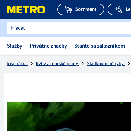
Sortiment
Le
Služby
Privátne značky
Staňte sa zákazníkom
Inšpirácia
Ryby a morské plody
Sladkovodné ryby