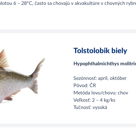
plotou 6 – 28°C, často sa chovajú v akvakultúre v chovných rybn
Tolstolobik biely
Hypophthalmichthys molitri
Sezónnosť: apríl, október
Pôvod: ČR
Metóda lovu/chovu: chov
Veľkosť: 2 – 4 kg/ks
Tučnosť: vysoká