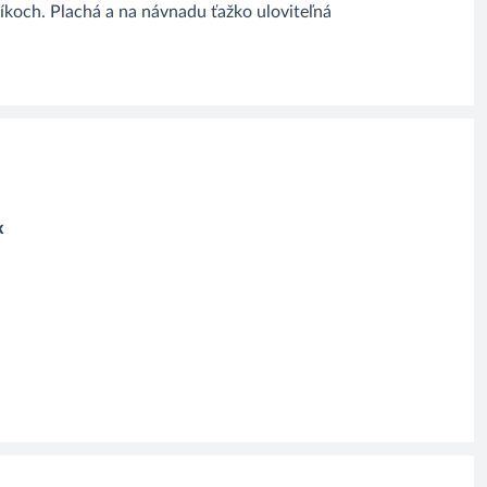
íkoch. Plachá a na návnadu ťažko uloviteľná
x