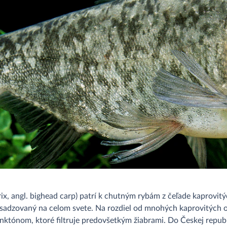
x, angl. bighead carp) patrí k chutným rybám z čeľade kaprovit
 vysadzovaný na celom svete. Na rozdiel od mnohých kaprovitýc
lanktónom, ktoré filtruje predovšetkým žiabrami. Do Českej repu