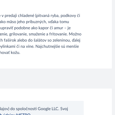
 v predaji chladené (pitvaná ryba, podkovy či
u ako mäso jeho príbuzných, vďaka tomu
 upraviť podobne ako kapor či amur – je
enie, grilovanie, smaženie a fritovanie. Možno
ch fašírok alebo do šalátov so zeleninou, ďalej
 bylinkami či na víne. Najchutnejšie sú menšie
ahovať kožu.
jov) do spoločnosti Google LLC. Svoj