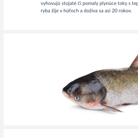
vyhovujú stojaté či pomaly plynúce toky s te
ryba žije v húfoch a dožíva sa asi 20 rokov.