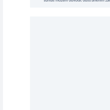
súhlas môžem odvolať odstránením zači