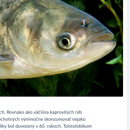
ých. Rovnako ako väčšina kaprovitých rýb
h ochotných výnimočne skonzumovať nejakú
bliky bol dovezený v 60. rokoch. Tolstolobikom