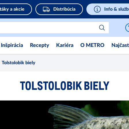
táky a akcie
Distribúcia
Info & služ
Inšpirácia
Recepty
Kariéra
O METRO
Najčast
Tolstolobik biely
TOLSTOLOBIK BIELY