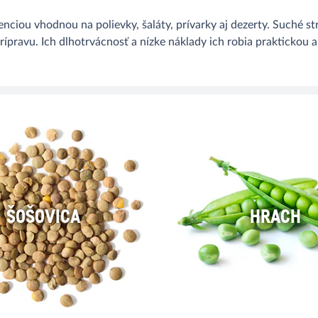
nciou vhodnou na polievky, šaláty, prívarky aj dezerty. Suché s
prípravu. Ich dlhotrvácnosť a nízke náklady ich robia praktickou
ŠOŠOVICA
HRACH