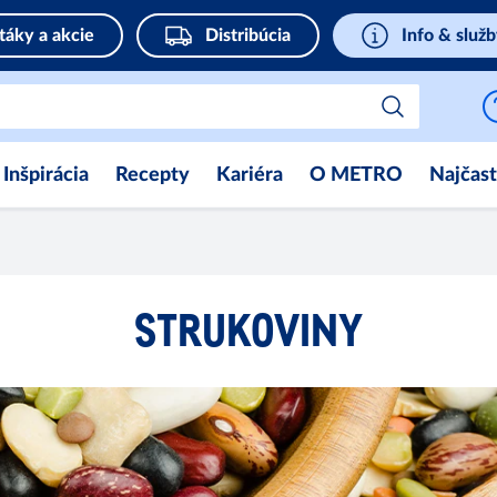
táky a akcie
Distribúcia
Info & služ
Inšpirácia
Recepty
Kariéra
O METRO
Najčast
STRUKOVINY