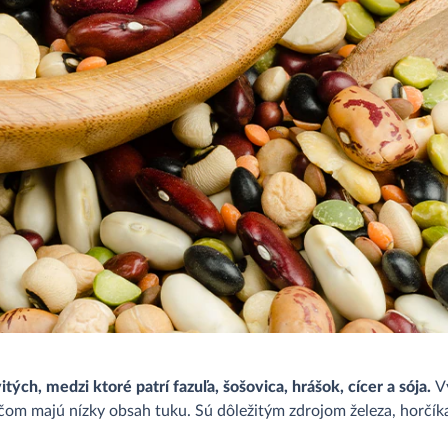
ých, medzi ktoré patrí fazuľa, šošovica, hrášok, cícer a sója.
V
ičom majú nízky obsah tuku. Sú dôležitým zdrojom železa, horčíka