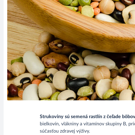
Strukoviny sú semená rastlín z čeľade bôbovit
bielkovín, vlákniny a vitamínov skupiny B, pr
súčasťou zdravej výživy.