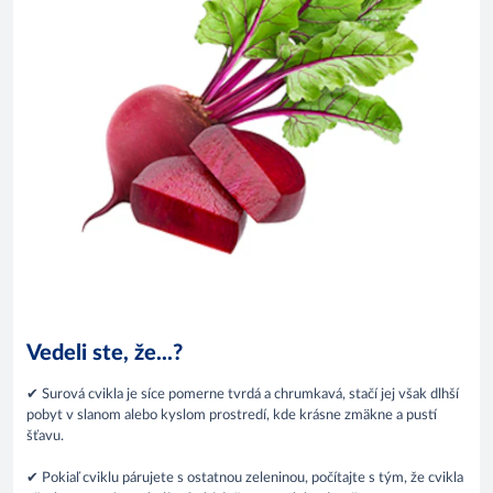
Vedeli ste, že...?
✔ Surová cvikla je síce pomerne tvrdá a chrumkavá, stačí jej však dlhší
pobyt v slanom alebo kyslom prostredí, kde krásne zmäkne a pustí
šťavu.
✔ Pokiaľ cviklu párujete s ostatnou zeleninou, počítajte s tým, že cvikla