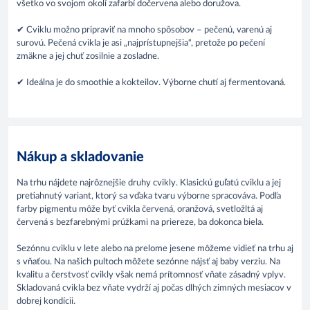
všetko vo svojom okolí zafarbí dočervena alebo doružova.
✔ Cviklu možno pripraviť na mnoho spôsobov – pečenú, varenú aj
surovú. Pečená cvikla je asi „najprístupnejšia“, pretože po pečení
zmäkne a jej chuť zosilnie a zosladne.
​✔ Ideálna je do smoothie a kokteilov. Výborne chutí aj fermentovaná.
Nákup a skladovanie
Na trhu nájdete najrôznejšie druhy cvikly. Klasickú guľatú cviklu a jej
pretiahnutý variant, ktorý sa vďaka tvaru výborne spracováva. Podľa
farby pigmentu môže byť cvikla červená, oranžová, svetložltá aj
červená s bezfarebnými prúžkami na priereze, ba dokonca biela.
Sezónnu cviklu v lete alebo na prelome jesene môžeme vidieť na trhu aj
s vňaťou. Na našich pultoch môžete sezónne nájsť aj baby verziu. Na
kvalitu a čerstvosť cvikly však nemá prítomnosť vňate zásadný vplyv.
Skladovaná cvikla bez vňate vydrží aj počas dlhých zimných mesiacov v
dobrej kondícii.