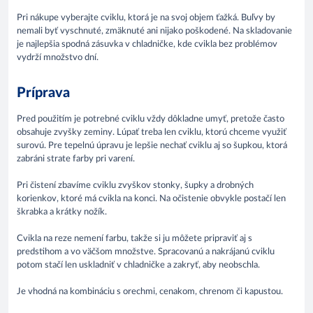
Pri nákupe vyberajte cviklu, ktorá je na svoj objem ťažká. Buľvy by
nemali byť vyschnuté, zmäknuté ani nijako poškodené. Na skladovanie
je najlepšia spodná zásuvka v chladničke, kde cvikla bez problémov
vydrží množstvo dní.
Príprava
Pred použitím je potrebné cviklu vždy dôkladne umyť, pretože často
obsahuje zvyšky zeminy. Lúpať treba len cviklu, ktorú chceme využiť
surovú. Pre tepelnú úpravu je lepšie nechať cviklu aj so šupkou, ktorá
zabráni strate farby pri varení.
Pri čistení zbavíme cviklu zvyškov stonky, šupky a drobných
korienkov, ktoré má cvikla na konci. Na očistenie obvykle postačí len
škrabka a krátky nožík.
Cvikla na reze nemení farbu, takže si ju môžete pripraviť aj s
predstihom a vo väčšom množstve. Spracovanú a nakrájanú cviklu
potom stačí len uskladniť v chladničke a zakryť, aby neobschla.
Je vhodná na kombináciu s orechmi, cenakom, chrenom či kapustou.