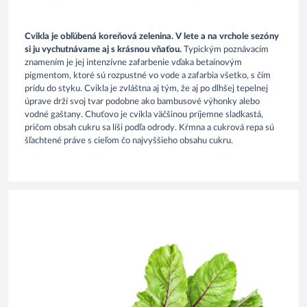
Cvikla je obľúbená koreňová zelenina. V lete a na vrchole sezóny
si ju vychutnávame aj s krásnou vňaťou.
Typickým poznávacím
znamením je jej intenzívne zafarbenie vďaka betaínovým
pigmentom, ktoré sú rozpustné vo vode a zafarbia všetko, s čím
prídu do styku. Cvikla je zvláštna aj tým, že aj po dlhšej tepelnej
úprave drží svoj tvar podobne ako bambusové výhonky alebo
vodné gaštany. Chuťovo je cvikla väčšinou príjemne sladkastá,
pričom obsah cukru sa líši podľa odrody. Kŕmna a cukrová repa sú
šľachtené práve s cieľom čo najvyššieho obsahu cukru.