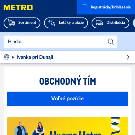
Registrácia/Prihlásenie
Sortiment
Letáky a akcie
Distribúcia
Ivanka pri Dunaji
OBCHODNÝ TÍM
Voľné pozície