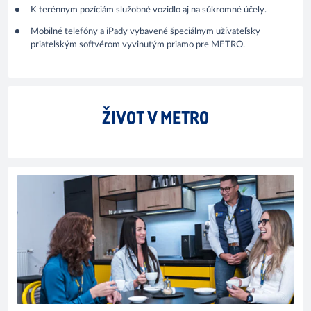
K terénnym pozíciám služobné vozidlo aj na súkromné účely.
Mobilné telefóny a iPady vybavené špeciálnym užívateľsky
priateľským softvérom vyvinutým priamo pre METRO.
ŽIVOT V METRO