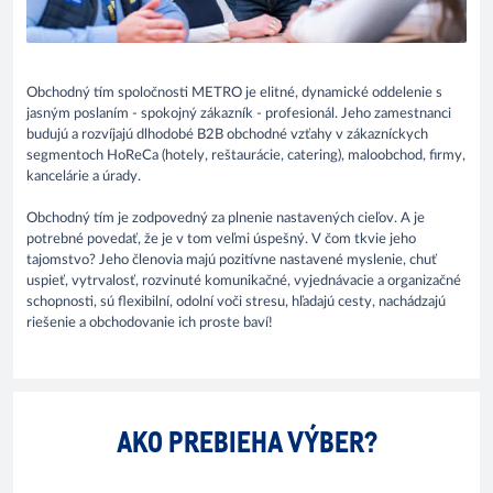
Obchodný tím spoločnosti METRO je elitné, dynamické oddelenie s
jasným poslaním - spokojný zákazník - profesionál. Jeho zamestnanci
budujú a rozvíjajú dlhodobé B2B obchodné vzťahy v zákazníckych
segmentoch HoReCa (hotely, reštaurácie, catering), maloobchod, firmy,
kancelárie a úrady.
Obchodný tím je zodpovedný za plnenie nastavených cieľov. A je
potrebné povedať, že je v tom veľmi úspešný. V čom tkvie jeho
tajomstvo? Jeho členovia majú pozitívne nastavené myslenie, chuť
uspieť, vytrvalosť, rozvinuté komunikačné, vyjednávacie a organizačné
schopnosti, sú flexibilní, odolní voči stresu, hľadajú cesty, nachádzajú
riešenie a obchodovanie ich proste baví!
AKO PREBIEHA VÝBER?