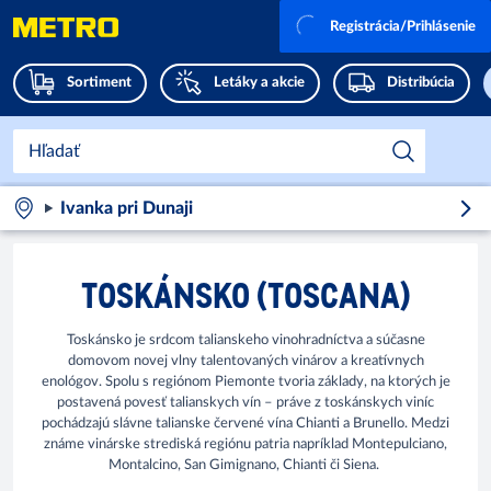
Registrácia/Prihlásenie
Sortiment
Letáky a akcie
Distribúcia
Ivanka pri Dunaji
TOSKÁNSKO (TOSCANA)
Toskánsko je srdcom talianskeho vinohradníctva a súčasne
domovom novej vlny talentovaných vinárov a kreatívnych
enológov. Spolu s regiónom Piemonte tvoria základy, na ktorých je
postavená povesť talianskych vín – práve z toskánskych viníc
pochádzajú slávne talianske červené vína Chianti a Brunello. Medzi
známe vinárske strediská regiónu patria napríklad Montepulciano,
Montalcino, San Gimignano, Chianti či Siena.