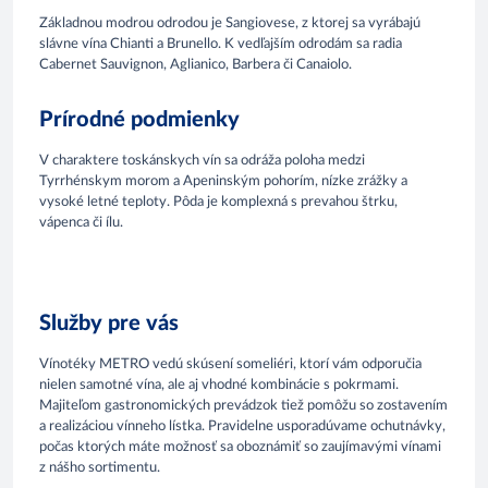
Základnou modrou odrodou je Sangiovese, z ktorej sa vyrábajú
slávne vína Chianti a Brunello. K vedľajším odrodám sa radia
Cabernet Sauvignon, Aglianico, Barbera či Canaiolo.
Prírodné podmienky
V charaktere toskánskych vín sa odráža poloha medzi
Tyrrhénskym morom a Apeninským pohorím, nízke zrážky a
vysoké letné teploty. Pôda je komplexná s prevahou štrku,
vápenca či ílu.
Služby pre vás
Vínotéky METRO vedú skúsení someliéri, ktorí vám odporučia
nielen samotné vína, ale aj vhodné kombinácie s pokrmami.
Majiteľom gastronomických prevádzok tiež pomôžu so zostavením
a realizáciou vínneho lístka. Pravidelne usporadúvame ochutnávky,
počas ktorých máte možnosť sa oboznámiť so zaujímavými vínami
z nášho sortimentu.