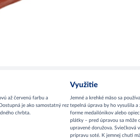
Využitie
ovú až červenú farbu a
Jemné a krehké mäso sa používa 
 Dostupná je ako samostatný rez
tepelná úprava by ho vysušila 
adného chrbta.
forme medailónikov alebo opiecť
plátky – pred úpravou sa môže o
upravené doružova. Sviečková v
prípravu soté. K jemnej chuti mä