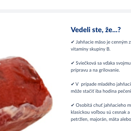
Vedeli ste, že...?
✔ Jahňacie mäso je cenným zd
vitamíny skupiny B.
✔ Sviečková sa vďaka svojmu
prípravu a na grilovanie.
✔ V prípade mladého jahňac
môže stačiť iba hodina pečeni
✔ Osobitá chuť jahňacieho mä
klasickou voľbou sú cesnak a 
petržlen, majorán, mäta aleb