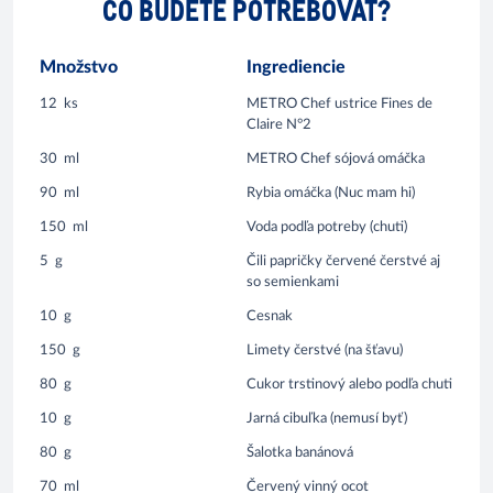
ČO BUDETE POTREBOVAŤ?
Množstvo
Ingrediencie
12
ks
METRO Chef ustrice Fines de
Claire N°2
30
ml
METRO Chef sójová omáčka
90
ml
Rybia omáčka (Nuc mam hi)
150
ml
Voda podľa potreby (chuti)
5
g
Čili papričky červené čerstvé aj
so semienkami
10
g
Cesnak
150
g
Limety čerstvé (na šťavu)
80
g
Cukor trstinový alebo podľa chuti
10
g
Jarná cibuľka (nemusí byť)
80
g
Šalotka banánová
70
ml
Červený vinný ocot