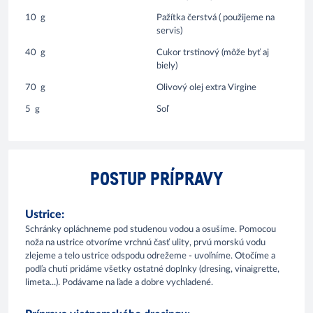
10
g
Pažítka čerstvá ( použijeme na
servis)
40
g
Cukor trstinový (môže byť aj
biely)
70
g
Olivový olej extra Virgine
5
g
Soľ
POSTUP PRÍPRAVY
Ustrice:
Schránky opláchneme pod studenou vodou a osušíme. Pomocou
noža na ustrice otvoríme vrchnú časť ulity, prvú morskú vodu
zlejeme a telo ustrice odspodu odrežeme - uvoľníme. Otočíme a
podľa chuti pridáme všetky ostatné doplnky (dresing, vinaigrette,
limeta...). Podávame na ľade a dobre vychladené.