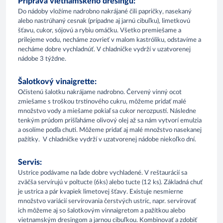
Príprava vietnamského dresingu:
Do nádoby vložíme nadrobno nakrájané čili papričky, nasekaný
alebo nastrúhaný cesnak (prípadne aj jarnú cibuľku), limetkovú
šťavu, cukor, sójovú a rybiu omáčku. Všetko premiešame a
prilejeme vodu, necháme zovrieť v malom kastróliku, odstavíme a
necháme dobre vychladnúť. V chladničke vydrží v uzatvorenej
nádobe 3 týždne.
Šalotkový vinaigrette:
Očistenú šalotku nakrájame nadrobno. Červený vinný ocot
zmiešame s troškou trstinového cukru, môžeme pridať malé
množstvo vody a miešame pokiaľ sa cukor nerozpustí. Následne
tenkým prúdom prišľaháme olivový olej až sa nám vytvorí emulzia
a osolíme podľa chuti. Môžeme pridať aj malé množstvo nasekanej
pažítky. V chladničke vydrží v uzatvorenej nádobe niekoľko dní.
Servis:
Ustrice podávame na ľade dobre vychladené. V reštaurácií sa
zväčša servírujú v poltucte (6ks) alebo tucte (12 ks). Základná chuť
je ustrica a pár kvapiek limetovej šťavy. Existuje nesmierne
množstvo variácií servírovania čerstvých ustríc, napr. servírovať
ich môžeme aj so šalotkovým vinnaigretom a pažítkou alebo
vietnamským dresingom a jarnou cibuľkou. Kombinovať a zdobiť