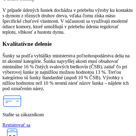
V prípade údených šuniek dochádza v priebehu výroby ku kontaktu
s dymom z rôznych druhov dreva, vďaka čomu získa mäso
špecifické chuťové vlastnosti. V súčasnosti sa využívajú moderné
údiace komory, ktoré umožňujú v priebehu údenia regulovať
teplotu, vlhkosť a hustotu dymu.
Kvalitatívne delenie
Šunky sa podľa vyhlášky ministerstva poľnohospodárstva delia na
tri akostné kategórie. Šunka najvyššej akosti musí obsahovať
minimálne 16 % čistých svalových bielkovín (ČSB), zatiaľ čo pri
výberovej šunke je najnižšou možnou hodnotou 13 %. Treťou
kategóriou sú šunky štandardné (aspoň 10 % ČSB). Výrobky s
nižšou hodnotou než 10 % nesmú niesť názov šunka – nájdete ich
pod označením nárez.
Staňte sa zákazníkom
Registrovať sa