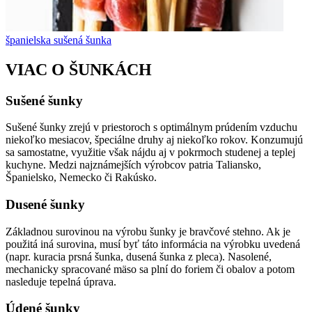
španielska sušená šunka
VIAC O ŠUNKÁCH
Sušené šunky
Sušené šunky zrejú v priestoroch s optimálnym prúdením vzduchu
niekoľko mesiacov, špeciálne druhy aj niekoľko rokov. Konzumujú
sa samostatne, využitie však nájdu aj v pokrmoch studenej a teplej
kuchyne. Medzi najznámejších výrobcov patria Taliansko,
Španielsko, Nemecko či Rakúsko.
Dusené šunky
Základnou surovinou na výrobu šunky je bravčové stehno. Ak je
použitá iná surovina, musí byť táto informácia na výrobku uvedená
(napr. kuracia prsná šunka, dusená šunka z pleca). Nasolené,
mechanicky spracované mäso sa plní do foriem či obalov a potom
nasleduje tepelná úprava.
Údené šunky