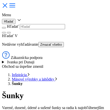
Menu
Hľadať
Hľadať
Hľadať
V
Nedávne vyhľadávanie
Zmazať všetko
Zákaznícka podpora
Ivanka pri Dunaji
Obchod sa úspešne zmenil
Inšpirácia
Mäsové výrobky a lahôdky
Šunky
Šunky
Varené, dusené, údené a sušené šunky sa radia k najobľúbenejším