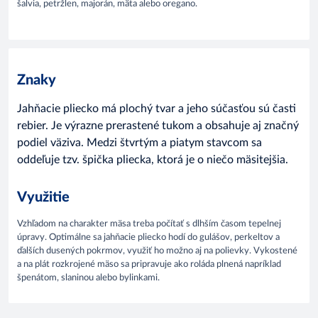
šalvia, petržlen, majorán, mäta alebo oregano.
Znaky
Jahňacie pliecko má plochý tvar a jeho súčasťou sú časti
rebier. Je výrazne prerastené tukom a obsahuje aj značný
podiel väziva. Medzi štvrtým a piatym stavcom sa
oddeľuje tzv. špička pliecka, ktorá je o niečo mäsitejšia.
Využitie
Vzhľadom na charakter mäsa treba počítať s dlhším časom tepelnej
úpravy. Optimálne sa jahňacie pliecko hodí do gulášov, perkeltov a
ďalších dusených pokrmov, využiť ho možno aj na polievky. Vykostené
a na plát rozkrojené mäso sa pripravuje ako roláda plnená napríklad
špenátom, slaninou alebo bylinkami.