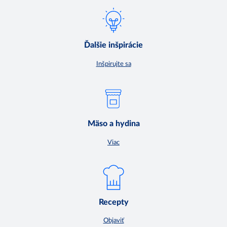
Ďalšie inšpirácie
Inšpirujte sa
Mäso a hydina
Viac
Recepty
Objaviť