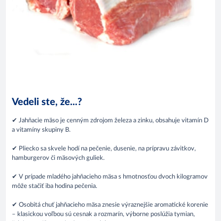
Vedeli ste, že...?
✔ Jahňacie mäso je cenným zdrojom železa a zinku, obsahuje vitamín D
a vitamíny skupiny B.
✔ Pliecko sa skvele hodí na pečenie, dusenie, na prípravu závitkov,
hamburgerov či mäsových guliek.
✔ V prípade mladého jahňacieho mäsa s hmotnosťou dvoch kilogramov
môže stačiť iba hodina pečenia.
✔ Osobitá chuť jahňacieho mäsa znesie výraznejšie aromatické korenie
– klasickou voľbou sú cesnak a rozmarín, výborne poslúžia tymian,