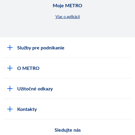
Moje METRO
Viac o aplikácii
Služby pre podnikanie
Môj obchod
O METRO
Karty bezpečnostných údajov
Čo je METRO
METRO platobná karta
Užitočné odkazy
Kariéra
Privátne značky
Bonusový program
Kvalita
Track & trace
Kontakty
Licencia na predaj liehu
Pre dodávateľov
Protrace
Najčastejšie otázky
Pre novinárov
Compliance
Sledujte nás