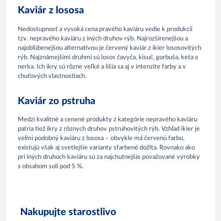
Kaviár z lososa
Nedostupnosť a vysoká cena pravého kaviáru vedie k produkcii
tzv. nepravého kaviáru z iných druhov rýb. Najrozšírenejšou a
najobľúbenejšou alternatívou je červený kaviár z ikier lososovitých
rýb. Najznámejšími druhmi sú losos čavyča, kisuč, gorbuša, keta a
nerka. Ich ikry sú rôzne veľké a líšia sa aj v intenzite farby a v
chuťových vlastnostiach.
Kaviár zo pstruha
Medzi kvalitné a cenené produkty z kategórie nepravého kaviáru
patria tiež ikry z rôznych druhov pstruhovitých rýb. Vzhľad ikier je
veľmi podobný kaviáru z lososa – obvykle má červenú farbu,
existujú však aj svetlejšie varianty sfarbené dožlta. Rovnako ako
pri iných druhoch kaviáru sú za najchutnejšie považované výrobky
s obsahom soli pod 5 %.
Nakupujte starostlivo