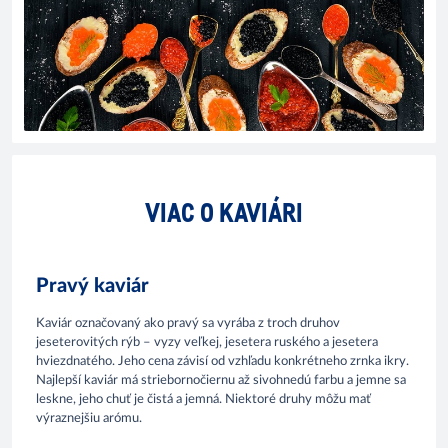
VIAC O KAVIÁRI
Pravý kaviár
Kaviár označovaný ako pravý sa vyrába z troch druhov
jeseterovitých rýb – vyzy veľkej, jesetera ruského a jesetera
hviezdnatého. Jeho cena závisí od vzhľadu konkrétneho zrnka ikry.
Najlepší kaviár má striebornočiernu až sivohnedú farbu a jemne sa
leskne, jeho chuť je čistá a jemná. Niektoré druhy môžu mať
výraznejšiu arómu.