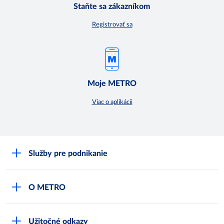
Staňte sa zákazníkom
Registrovať sa
Moje METRO
Viac o aplikácii
Služby pre podnikanie
Môj obchod
O METRO
Karty bezpečnostných údajov
Čo je METRO
METRO platobná karta
Užitočné odkazy