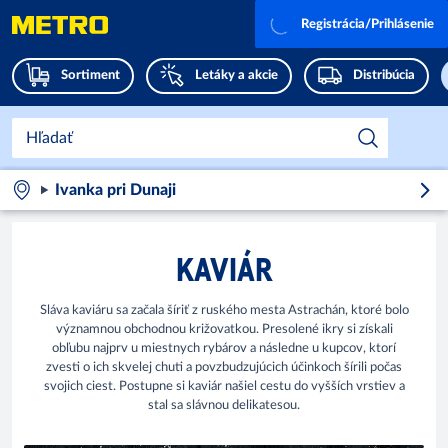
Registrácia/Prihlásenie
Sortiment
Letáky a akcie
Distribúcia
Ivanka pri Dunaji
KAVIÁR
Sláva kaviáru sa začala šíriť z ruského mesta Astrachán, ktoré bolo
významnou obchodnou križovatkou. Presolené ikry si získali
obľubu najprv u miestnych rybárov a následne u kupcov, ktorí
zvesti o ich skvelej chuti a povzbudzujúcich účinkoch šírili počas
svojich ciest. Postupne si kaviár našiel cestu do vyšších vrstiev a
stal sa slávnou delikatesou.