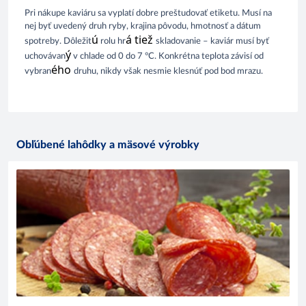
Pri nákupe 
kaviáru 
sa
 vyplatí dob
r
e 
preštudovať
 etiketu. Musí
 na 
nej byť
uvedený
 druh ryby, 
krajina 
pôvod
u, 
hmotnosť
 a 
dátum
ú
á tiež 
spot
r
eby. 
Dôlež
it
 rol
u
 hr
sklad
ovan
ie
 – kaviár musí 
byť
ý
uchováv
a
n
v chlade
 od 0 do 7 °C. Konkrétn
a
 teplota závisí 
od 
ého 
vybr
a
n
druhu, nikdy však nesm
ie 
kles
núť
 pod bod mrazu.
Obľúbené lahôdky a mäsové výrobky