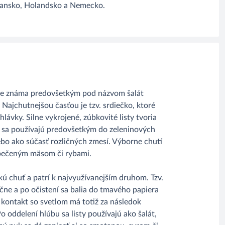
liansko, Holandsko a Nemecko.
je známa predovšetkým pod názvom šalát
 Najchutnejšou časťou je tzv. srdiečko, ktoré
hlávky. Silne vykrojené, zúbkovité listy tvoria
 sa používajú predovšetkým do zeleninových
ebo ako súčasť rozličných zmesí. Výborne chutí
 pečeným mäsom či rybami.
ú chuť a patrí k najvyužívanejším druhom. Tzv.
čne a po očistení sa balia do tmavého papiera
 kontakt so svetlom má totiž za následok
o oddelení hlúbu sa listy používajú ako šalát,