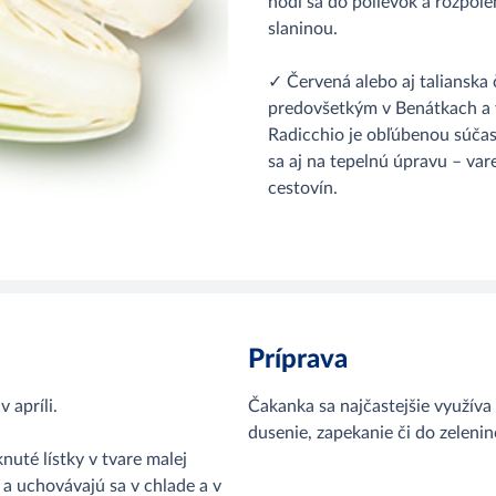
hodí sa do polievok a rozpole
slaninou.
✓ Červená alebo aj talianska 
predovšetkým v Benátkach a v
Radicchio je obľúbenou súčas
sa aj na tepelnú úpravu – vare
cestovín.
Príprava
 apríli.
Čakanka sa najčastejšie využíva 
dusenie, zapekanie či do zeleni
nuté lístky v tvare malej
e a uchovávajú sa v chlade a v