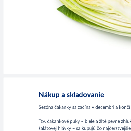
Nákup a skladovanie
Sezóna čakanky sa začína v decembri a končí v
Tzv. čakankové puky – biele a žlté pevne zhluk
šalátovej hlávky – sa kupujú čo najčerstvejši