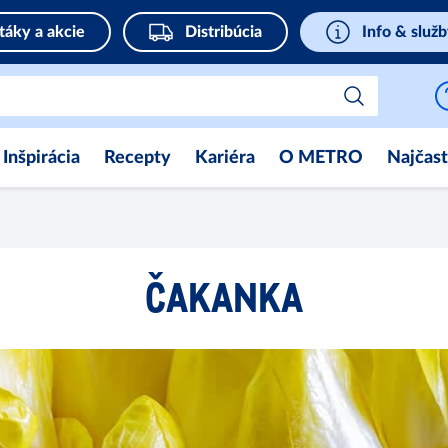
táky a akcie
Distribúcia
Info & služ
Inšpirácia
Recepty
Kariéra
O METRO
Najčast
ČAKANKA