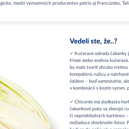
lgicko, medzi významných producentov patria aj Francúzsko, Ta
Vedeli ste, že..?
✓ Kučeravá odroda čakanky 
frisée alebo endívia kučeravá.
by malo tvoriť zhruba tretinu 
kompaktnú ružicu a natrhané
šalátov – buď samostatne, al
v kombinácii s kozím syrom,
✓ Chicorée má sladkasto hork
čakankové puky sa zberajú ru
či nepriehľadných kartónov –
nežiaduce zhorknutie listov. P