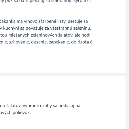
ný puk sa dá zapiecť aj so smotanou, syrom či
čakanka má vínovo sfarbené listy, pestuje sa
 kuchyni sa považuje za všestrannú zeleninu.
ťou miešaných zeleninových šalátov, ale hodí
nie, grilovanie, dusenie, zapekanie, do rizota či
do šalátov, vybrané druhy sa hodia aj na
nových polievok.