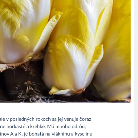
 ale v posledných rokoch sa jej venuje čoraz
mierne horkasté a krehké. Má mnoho odrôd,
nov A a K, je bohatá na vlákninu a kyselinu