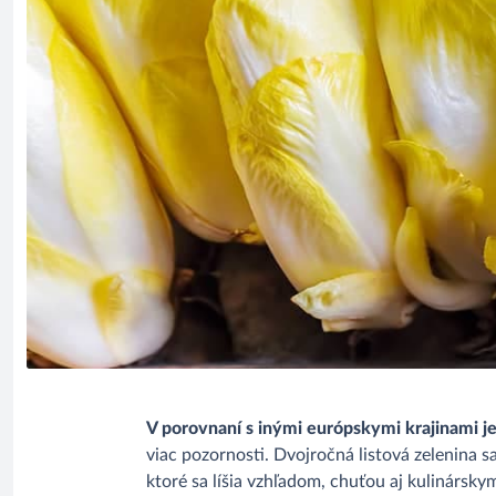
V porovnaní s inými európskymi krajinami j
viac pozornosti. Dvojročná listová zelenina s
ktoré sa líšia vzhľadom, chuťou aj kulinársk