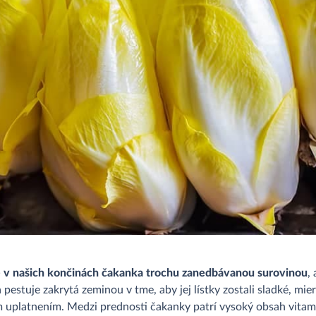
e v našich končinách čakanka trochu zanedbávanou surovinou
,
a pestuje zakrytá zeminou v tme, aby jej lístky zostali sladké, 
ym uplatnením. Medzi prednosti čakanky patrí vysoký obsah vitamí