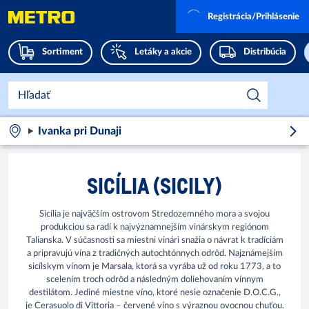
Registrácia/Prihlásenie
Sortiment
Letáky a akcie
Distribúcia
Ivanka pri Dunaji
SICÍLIA (SICILY)
Sicília je najväčším ostrovom Stredozemného mora a svojou
produkciou sa radí k najvýznamnejším vinárskym regiónom
Talianska. V súčasnosti sa miestni vinári snažia o návrat k tradíciám
a pripravujú vína z tradičných autochtónnych odrôd. Najznámejším
sicílskym vínom je Marsala, ktorá sa vyrába už od roku 1773, a to
scelením troch odrôd a následným doliehovaním vínnym
destilátom. Jediné miestne víno, ktoré nesie označenie D.O.C.G.,
je Cerasuolo di Vittoria – červené víno s výraznou ovocnou chuťou.