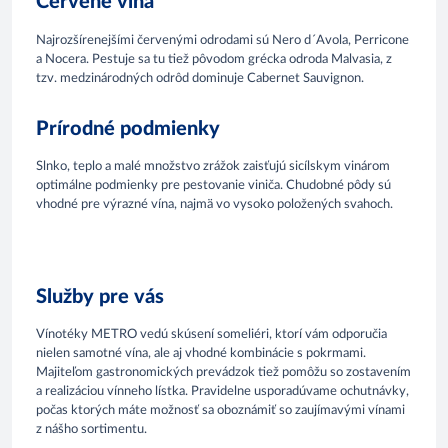
Červené vína
Najrozšírenejšími červenými odrodami sú Nero d´Avola, Perricone
a Nocera. Pestuje sa tu tiež pôvodom grécka odroda Malvasia, z
tzv. medzinárodných odrôd dominuje Cabernet Sauvignon.
Prírodné podmienky
Slnko, teplo a malé množstvo zrážok zaisťujú sicílskym vinárom
optimálne podmienky pre pestovanie viniča. Chudobné pôdy sú
vhodné pre výrazné vína, najmä vo vysoko položených svahoch.
Služby pre vás
Vínotéky METRO vedú skúsení someliéri, ktorí vám odporučia
nielen samotné vína, ale aj vhodné kombinácie s pokrmami.
Majiteľom gastronomických prevádzok tiež pomôžu so zostavením
a realizáciou vínneho lístka. Pravidelne usporadúvame ochutnávky,
počas ktorých máte možnosť sa oboznámiť so zaujímavými vínami
z nášho sortimentu.