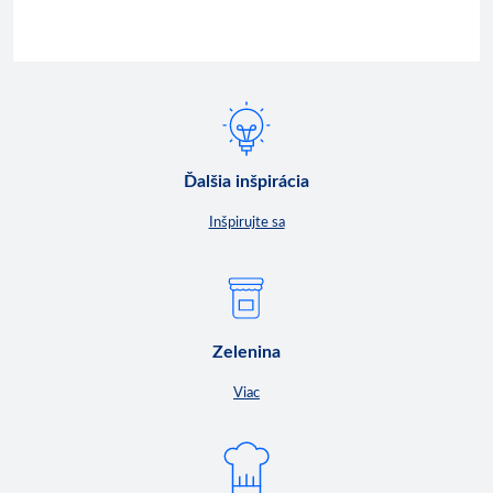
Ďalšia inšpirácia
Inšpirujte sa
Zelenina
Viac