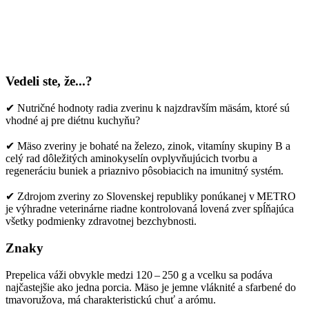
Vedeli ste, že...?
✔ Nutričné hodnoty radia zverinu k najzdravším mäsám, ktoré sú
vhodné aj pre diétnu kuchyňu?
✔ Mäso zveriny je bohaté na železo, zinok, vitamíny skupiny B a
celý rad dôležitých aminokyselín ovplyvňujúcich tvorbu a
regeneráciu buniek a priaznivo pôsobiacich na imunitný systém.
✔ Zdrojom zveriny zo Slovenskej republiky ponúkanej v METRO
je výhradne veterinárne riadne kontrolovaná lovená zver spĺňajúca
všetky podmienky zdravotnej bezchybnosti.
Znaky
Prepelica váži obvykle medzi 120 – 250 g a vcelku sa podáva
najčastejšie ako jedna porcia. Mäso je jemne vláknité a sfarbené do
tmavoružova, má charakteristickú chuť a arómu.