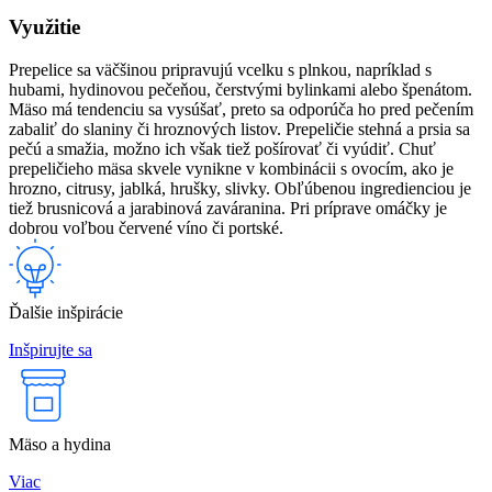
Využitie
Prepelice sa väčšinou pripravujú vcelku s plnkou, napríklad s
hubami, hydinovou pečeňou, čerstvými bylinkami alebo špenátom.
Mäso má tendenciu sa vysúšať, preto sa odporúča ho pred pečením
zabaliť do slaniny či hroznových listov. Prepeličie stehná a prsia sa
pečú a smažia, možno ich však tiež pošírovať či vyúdiť. Chuť
prepeličieho mäsa skvele vynikne v kombinácii s ovocím, ako je
hrozno, citrusy, jablká, hrušky, slivky. Obľúbenou ingredienciou je
tiež brusnicová a jarabinová zaváranina. Pri príprave omáčky je
dobrou voľbou červené víno či portské.
Ďalšie inšpirácie
Inšpirujte sa
Mäso a hydina
Viac