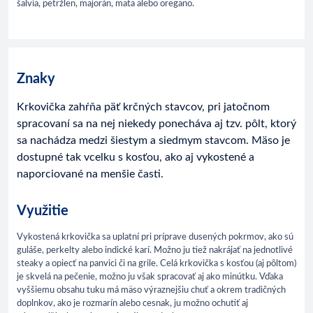
šalvia, petržlen, majorán, mäta alebo oregano.
Znaky
Krkovička zahŕňa päť krčných stavcov, pri jatočnom
spracovaní sa na nej niekedy ponecháva aj tzv. pôlt, ktorý
sa nachádza medzi šiestym a siedmym stavcom. Mäso je
dostupné tak vcelku s kosťou, ako aj vykostené a
naporciované na menšie časti.
Využitie
Vykostená krkovička sa uplatní pri príprave dusených pokrmov, ako sú
guláše, perkelty alebo indické karí. Možno ju tiež nakrájať na jednotlivé
steaky a opiecť na panvici či na grile. Celá krkovička s kosťou (aj pôltom)
je skvelá na pečenie, možno ju však spracovať aj ako minútku. Vďaka
vyššiemu obsahu tuku má mäso výraznejšiu chuť a okrem tradičných
doplnkov, ako je rozmarín alebo cesnak, ju možno ochutiť aj