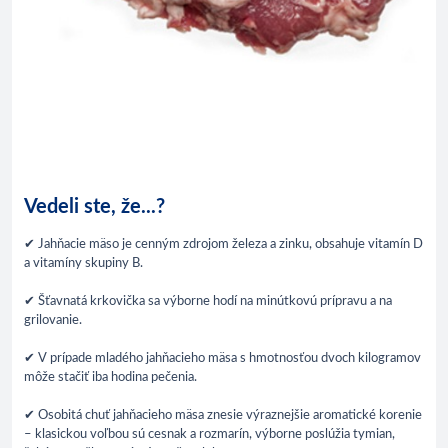
Vedeli ste, že...?
✔ Jahňacie mäso je cenným zdrojom železa a zinku, obsahuje vitamín D
a vitamíny skupiny B.
✔ Šťavnatá krkovička sa výborne hodí na minútkovú prípravu a na
grilovanie.
✔ V prípade mladého jahňacieho mäsa s hmotnosťou dvoch kilogramov
môže stačiť iba hodina pečenia.
✔ Osobitá chuť jahňacieho mäsa znesie výraznejšie aromatické korenie
– klasickou voľbou sú cesnak a rozmarín, výborne poslúžia tymian,