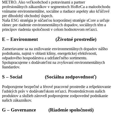
METRO. Ako veľkoobchod s potravinami a partner
profesionálnych zákazníkov v segmentoch HoReCa a maloobchodu
vnímame environmentálne, sociálne a riadiace aspekty ako kľúčové
pre dlhodobý obchodný úspech.
Naša ESG stratégia je súčasťou korporátnej stratégie sCore a určuje
rámec pre riadenie environmentálnych dopadov, sociálnych tém a
princípov riadenia spoločnosti v celom hodnotovom reťazci.
E – Environment (Životné prostredie)
Zameriavame sa na znižovanie environmentálnych dopadov nášho
podnikania, najmä v oblasti klímy, energetickej efektívnosti,
odpadového hospodárstva a udržateľného sortimentu.
Spolupracujeme s dodávateľmi na zvyšovaní environmentálnych
štandardov.
S – Social (Sociálna zodpovednosť)
Podporujeme bezpečné a férové pracovné prostredie a rešpektovanie
ľudských práv v dodávateľskom reťazci. Prostredníctvom našich
produktov a služieb zároveň podporujeme zodpovedné podnikanie
našich zákazníkov.
G – Governance (Riadenie spoločnosti)