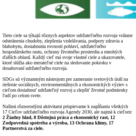
Tieto ciele sa týkajú rôznych aspektov udržateľného rozvoja vrátane
odstránenia chudoby, zlepšenia vzdelávania, podpory zdravia a
blahobytu, dosiahnutia rovnosti pohlaví, udržateľného
hospodárskeho rastu, ochrany životného prostredia a mnohých
ďalších oblastí. Každý cieľ má svoje vlastné ciele a ukazovatele,
ktoré slúžia ako merateľné ciele na sledovanie pokroku v
dosahovaní udržateľného rozvoja.
SDGs sú významným nástrojom pre zameranie svetových úsilí na
riešenie sociálnych, environmentálnych a ekonomických výziev s
cieľom dosiahnuť udržateľný rozvoj a zlepšiť životné podmienky
ľudí po celom svete.
Našimi rôznorodými aktivitami prispievame k napĺňaniu všetkých
17 Cieľov udržateľného rozvoja Agendy 2030, ale najmä k cieľom:
2 Žiadny hlad, 8 Dôstojná práca a ekonomický rast, 12
Zodpovedná spotreba a výroba, 13 Ochrana klímy, 17
Partnerstvá za ciele.