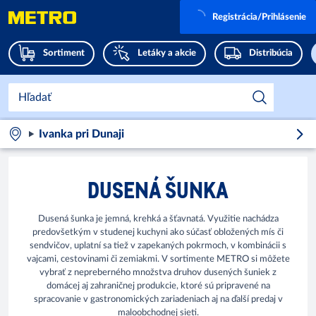
Registrácia/Prihlásenie
Sortiment
Letáky a akcie
Distribúcia
Ivanka pri Dunaji
DUSENÁ ŠUNKA
Dusená šunka je jemná, krehká a šťavnatá. Využitie nachádza
predovšetkým v studenej kuchyni ako súčasť obložených mís či
sendvičov, uplatní sa tiež v zapekaných pokrmoch, v kombinácii s
vajcami, cestovinami či zemiakmi. V sortimente METRO si môžete
vybrať z nepreberného množstva druhov dusených šuniek z
domácej aj zahraničnej produkcie, ktoré sú pripravené na
spracovanie v gastronomických zariadeniach aj na ďalší predaj v
maloobchodnej sieti.