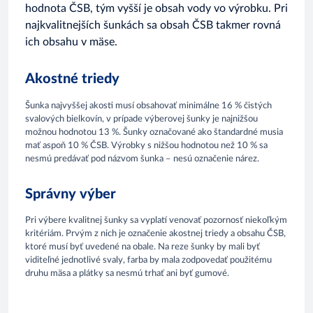
hodnota ČSB, tým vyšší je obsah vody vo výrobku. Pri
najkvalitnejších šunkách sa obsah ČSB takmer rovná
ich obsahu v mäse.
Akostné triedy
Šunka najvyššej akosti musí obsahovať minimálne 16 % čistých
svalových bielkovín, v prípade výberovej šunky je najnižšou
možnou hodnotou 13 %. Šunky označované ako štandardné musia
mať aspoň 10 % ČSB. Výrobky s nižšou hodnotou než 10 % sa
nesmú predávať pod názvom šunka – nesú označenie nárez.
Správny výber
Pri výbere kvalitnej šunky sa vyplatí venovať pozornosť niekoľkým
kritériám. Prvým z nich je označenie akostnej triedy a obsahu ČSB,
ktoré musí byť uvedené na obale. Na reze šunky by mali byť
viditeľné jednotlivé svaly, farba by mala zodpovedať použitému
druhu mäsa a plátky sa nesmú trhať ani byť gumové.