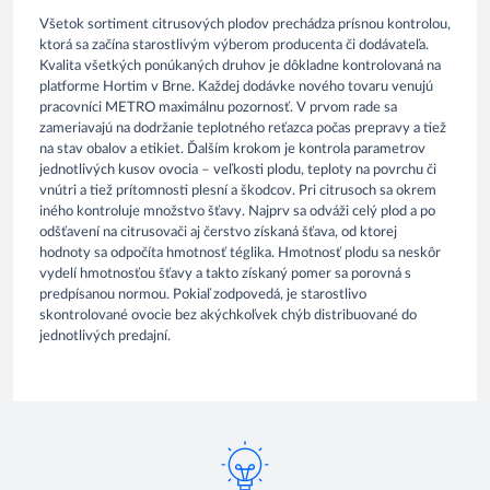
Všetok sortiment citrusových plodov prechádza prísnou kontrolou,
ktorá sa začína starostlivým výberom producenta či dodávateľa.
Kvalita všetkých ponúkaných druhov je dôkladne kontrolovaná na
platforme Hortim v Brne. Každej dodávke nového tovaru venujú
pracovníci METRO maximálnu pozornosť. V prvom rade sa
zameriavajú na dodržanie teplotného reťazca počas prepravy a tiež
na stav obalov a etikiet. Ďalším krokom je kontrola parametrov
jednotlivých kusov ovocia – veľkosti plodu, teploty na povrchu či
vnútri a tiež prítomnosti plesní a škodcov. Pri citrusoch sa okrem
iného kontroluje množstvo šťavy. Najprv sa odváži celý plod a po
odšťavení na citrusovači aj čerstvo získaná šťava, od ktorej
hodnoty sa odpočíta hmotnosť téglika. Hmotnosť plodu sa neskôr
vydelí hmotnosťou šťavy a takto získaný pomer sa porovná s
predpísanou normou. Pokiaľ zodpovedá, je starostlivo
skontrolované ovocie bez akýchkoľvek chýb distribuované do
jednotlivých predajní.