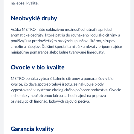
najlepšej kvalite.
Neobvyklé druhy
Vďaka METRO máte exkluzívnu možnosť ochutnať napríklad
aromatické cedráty, ktoré patria do rovnakého rodu ako citróny a
používajú sa predovšetkým na výrobu punčov, likérov, sirupov,
zmrzlín a nápojov. Ďalšími špecialitami sú kumkvaty pripomínajúce
miniatúrne pomaranče alebo ladne tvarované limequaty.
Ovocie v bio kvalite
METRO ponúka vybrané balenie citrónov a pomarančov v bio
kvalite, čo dáva spotrebiteľovi istotu, že nakupuje plody
vypestované v systéme ekologického poľnohospodárstva. Ovocie
s chemicky neošetrenou kôrou sa hodí najmä na prípravu
osviežujúcich limonád, ľadových čajov či pečiva.
Garancia kvality