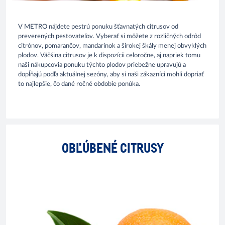
V METRO nájdete pestrú ponuku šťavnatých citrusov od
preverených pestovateľov. Vyberať si môžete z rozličných odrôd
citrónov, pomarančov, mandarínok a širokej škály menej obvyklých
plodov. Väčšina citrusov je k dispozícii celoročne, aj napriek tomu
naši nákupcovia ponuku týchto plodov priebežne upravujú a
dopĺňajú podľa aktuálnej sezóny, aby si naši zákazníci mohli dopriať
to najlepšie, čo dané ročné obdobie ponúka.
OBĽÚBENÉ CITRUSY