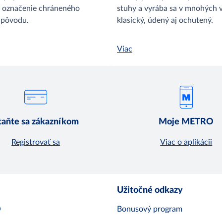
 označenie chráneného
stuhy a vyrába sa v mnohých 
 pôvodu.
klasický, údený aj ochutený.
Viac
taňte sa zákazníkom
Moje METRO
Registrovať sa
Viac o aplikácii
Užitočné odkazy
O
Bonusový program