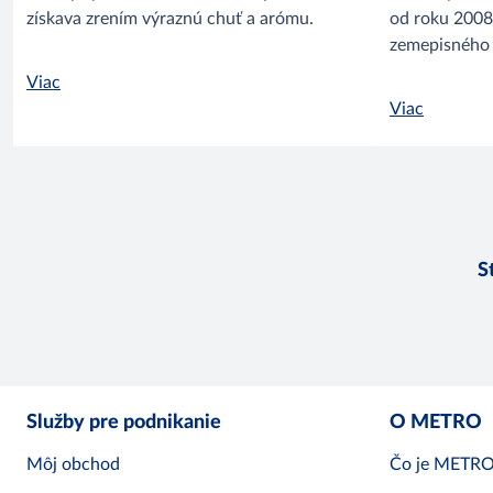
získava zrením výraznú chuť a arómu.
od roku 2008
zemepisného
Viac
Viac
S
Služby pre podnikanie
O METRO
Môj obchod
Čo je METR