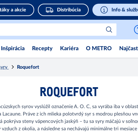
táky a akcie
Distribúcia
Info & služ
Inšpirácia
Recepty
Kariéra
O METRO
Najčast
syry
Roquefort
ROQUEFORT
ncúzskych syrov vyslúžil označenie A. O. C, sa vyrába iba v obl
Lacaune. Práve z ich mlieka polotvrdý syr s modrou plesňou vnú
rá pokrýva steny vápencových jaskýň – tu sa syry máčajú v soľnom
 vzduch z okolia, a následne sa nechávajú minimálne tri mesiace 