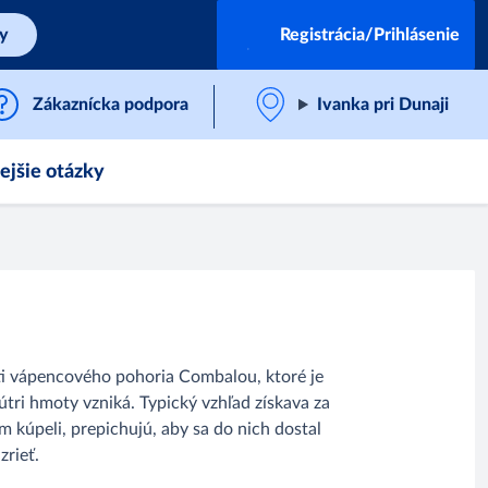
by
Registrácia/Prihlásenie
Zákaznícka podpora
Ivanka pri Dunaji
ejšie otázky
asti vápencového pohoria Combalou, ktoré je
tri hmoty vzniká. Typický vzhľad získava za
 kúpeli, prepichujú, aby sa do nich dostal
zrieť.