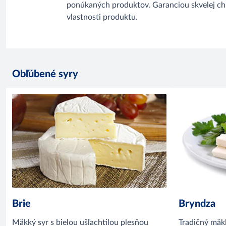
ponúkaných produktov. Garanciou skvelej chut
vlastnosti produktu.
Obľúbené syry
Brie
Bryndza
Mäkký syr s bielou ušľachtilou plesňou
Tradičný mäkk