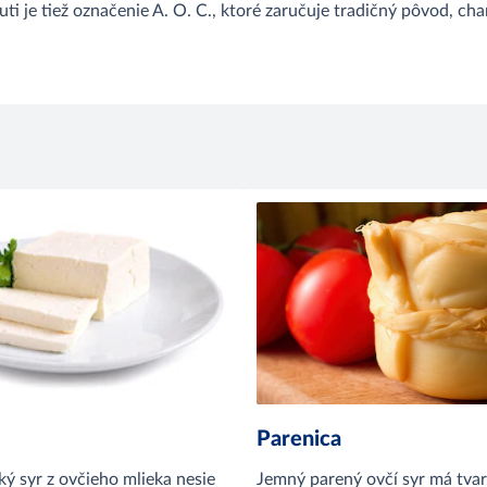
i je tiež označenie A. O. C., ktoré zaručuje tradičný pôvod, cha
Parenica
ý syr z ovčieho mlieka nesie
Jemný parený ovčí syr má tvar