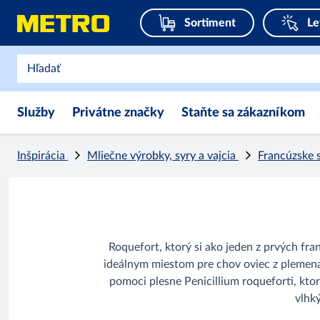
Sortiment
Le
Služby
Privátne značky
Staňte sa zákazníkom
Inšpirácia
Mliečne výrobky, syry a vajcia
Francúzske 
Roquefort, ktorý si ako jeden z prvých fra
ideálnym miestom pre chov oviec z plemena 
pomoci plesne Penicillium roqueforti, kto
vlhký