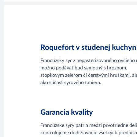
Roquefort v studenej kuchyn
Francúzsky syr z nepasterizovaného ovčieho 
možno podávať buď samotný s hroznom,
stopkovým zelerom či čerstvými hruškami, al
ako súčasť syrového taniera.
Garancia kvality
Francúzske syry patria medzi prvotriedne de
kontrolujeme dodržiavanie všetkých predpísan