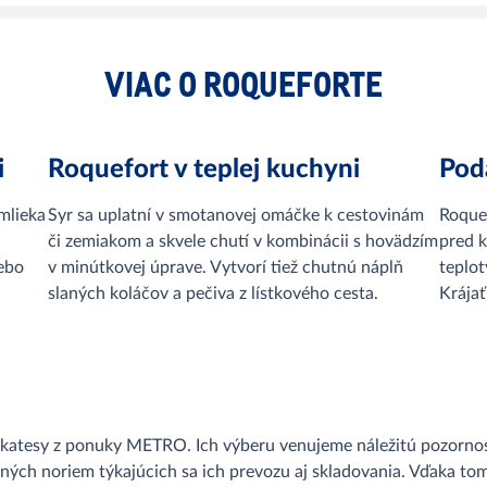
VIAC O ROQUEFORTE
i
Roquefort v teplej kuchyni
Pod
mlieka
Syr sa uplatní v smotanovej omáčke k cestovinám
Roquef
či zemiakom a skvele chutí v kombinácii s hovädzím
pred 
ebo
v minútkovej úprave. Vytvorí tiež chutnú náplň
teplot
slaných koláčov a pečiva z lístkového cesta.
Krájať
likatesy z ponuky METRO. Ich výberu venujeme náležitú pozornos
ých noriem týkajúcich sa ich prevozu aj skladovania. Vďaka tom