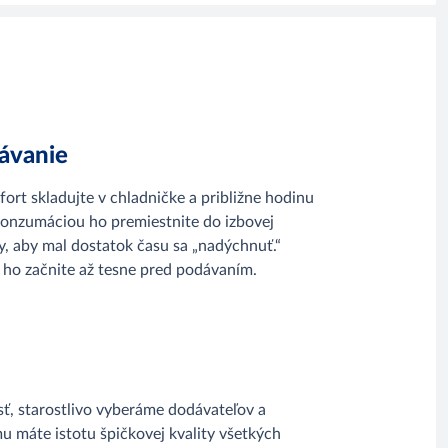
ávanie
ort skladujte v chladničke a približne hodinu
konzumáciou ho premiestnite do izbovej
y, aby mal dostatok času sa „nadýchnuť.“
 ho začnite až tesne pred podávaním.
ť, starostlivo vyberáme dodávateľov a
u máte istotu špičkovej kvality všetkých