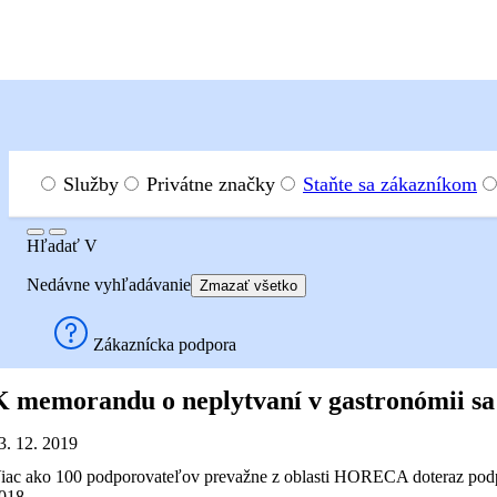
Menu
Hľadať
Služby
Privátne značky
Staňte sa zákazníkom
Hľadať
Hľadať
V
Tlačové správy
Tlačové správy 2019
Nedávne vyhľadávanie
Zmazať všetko
Tlačové správy 2019
Zákaznícka podpora
K memorandu o neplytvaní v gastronómii sa 
3. 12. 2019
iac ako 100 podporovateľov prevažne z oblasti HORECA doteraz podp
018...