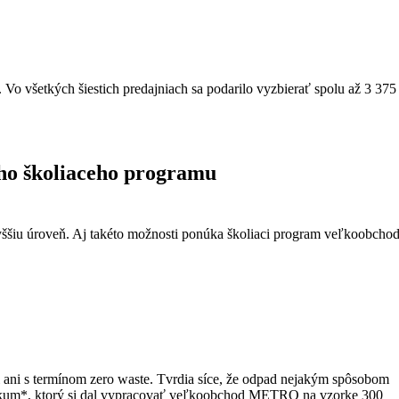
Vo všetkých šiestich predajniach sa podarilo vyzbierať spolu až 3 375
o školiaceho programu
 vyššiu úroveň. Aj takéto možnosti ponúka školiaci program veľkoobcho
tli ani s termínom zero waste. Tvrdia síce, že odpad nejakým spôsobom
rieskum*, ktorý si dal vypracovať veľkoobchod METRO na vzorke 300