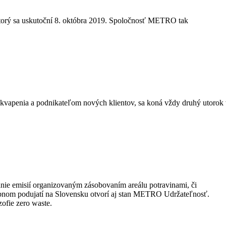
 ktorý sa uskutoční 8. októbra 2019. Spoločnosť METRO tak
rekvapenia a podnikateľom nových klientov, sa koná vždy druhý utorok
anie emisií organizovaným zásobovaním areálu potravinami, či
bnom podujatí na Slovensku otvorí aj stan METRO Udržateľnosť.
zofie zero waste.