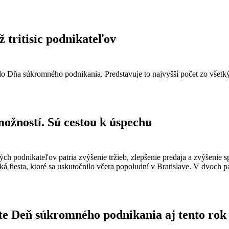
 tritisíc podnikateľov
do Dňa súkromného podnikania. Predstavuje to najvyšší počet zo všetký
možností. Sú cestou k úspechu
h podnikateľov patria zvýšenie tržieb, zlepšenie predaja a zvýšenie s
ská fiesta, ktoré sa uskutočnilo včera popoludní v Bratislave. V dvoch 
vte Deň súkromného podnikania aj tento rok