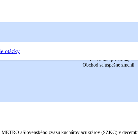
ie otázky
Ivanka pri Dunaji
Obchod sa úspešne zmenil
osti METRO aSlovenského zväzu kuchárov acukrárov (SZKC) v decemb