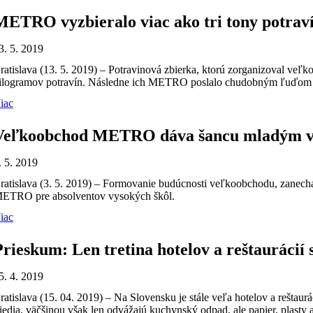
METRO vyzbieralo viac ako tri tony potraví
3. 5. 2019
ratislava (13. 5. 2019) – Potravinová zbierka, ktorú zorganizoval veľ
ilogramov potravín. Následne ich METRO poslalo chudobným ľuďom ataký
iac
Veľkoobchod METRO dáva šancu mladým vyr
. 5. 2019
ratislava (3. 5. 2019) – Formovanie budúcnosti veľkoobchodu, zanechan
ETRO pre absolventov vysokých škôl.
iac
Prieskum: Len tretina hotelov a reštaurácií
5. 4. 2019
ratislava (15. 04. 2019) – Na Slovensku je stále veľa hotelov a reštau
riedia, väčšinou však len odvážajú kuchynský odpad, ale papier, pla