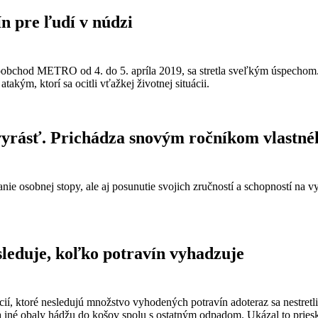
n pre ľudí v núdzi
koobchod METRO od 4. do 5. apríla 2019, sa stretla sveľkým úspechom. 
m, ktorí sa ocitli vťažkej životnej situácii.
ásť. Prichádza snovým ročníkom vlastnéh
ie osobnej stopy, ale aj posunutie svojich zručností a schopností na
 sleduje, koľko potravín vyhadzuje
rácií, ktoré nesledujú množstvo vyhodených potravín adoteraz sa nestre
sty a iné obaly hádžu do košov spolu s ostatným odpadom. Ukázal to p