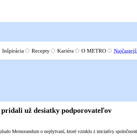
Inšpirácia
Recepty
Kariéra
O METRO
Najčastejš
pridali už desiatky podporovateľov
ísalo Memorandum o neplytvaní, ktoré vzniklo z iniciatívy spoločn