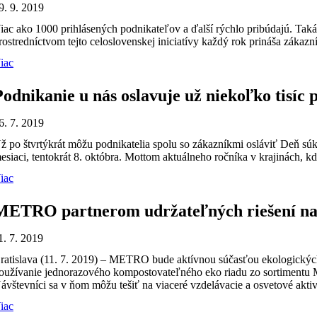
9. 9. 2019
iac ako 1000 prihlásených podnikateľov a ďalší rýchlo pribúdajú. Tak
rostredníctvom tejto celoslovenskej iniciatívy každý rok prináša zákaz
iac
Podnikanie u nás oslavuje už niekoľko tisíc 
6. 7. 2019
ž po štvrtýkrát môžu podnikatelia spolu so zákazníkmi osláviť Deň sú
esiaci, tentokrát 8. októbra. Mottom aktuálneho ročníka v krajinách, 
iac
METRO partnerom udržateľných riešení na 
1. 7. 2019
ratislava (11. 7. 2019) – METRO bude aktívnou súčasťou ekologických 
oužívanie jednorazového kompostovateľného eko riadu zo sortimentu
ávštevníci sa v ňom môžu tešiť na viaceré vzdelávacie a osvetové aktiv
iac