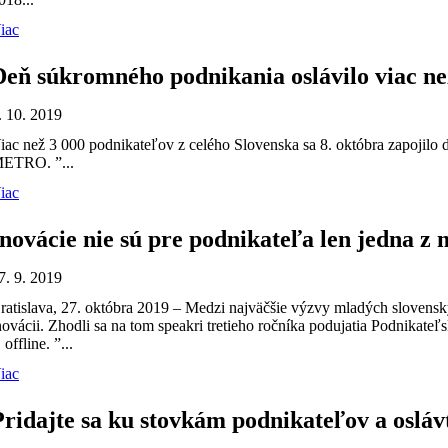
iac
Deň súkromného podnikania oslávilo viac než
. 10. 2019
iac než 3 000 podnikateľov z celého Slovenska sa 8. októbra zapojilo 
ETRO. ”...
iac
Inovácie nie sú pre podnikateľa len jedna z 
7. 9. 2019
ratislava, 27. októbra 2019 – Medzi najväčšie výzvy mladých slovenskýc
novácii. Zhodli sa na tom speakri tretieho ročníka podujatia Podnikateľ
j offline. ”...
iac
Pridajte sa ku stovkám podnikateľov a oslá