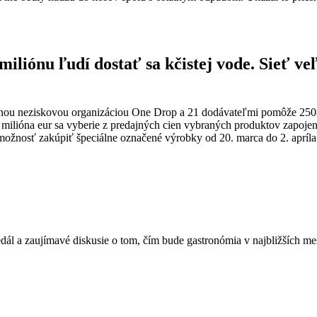
iónu ľudí dostať sa kčistej vode. Sieť ve
ou neziskovou organizáciou One Drop a 21 dodávateľmi pomôže 250-ti
2 milióna eur sa vyberie z predajných cien vybraných produktov zapoj
žnosť zakúpiť špeciálne označené výrobky od 20. marca do 2. apríla 2
dál a zaujímavé diskusie o tom, čím bude gastronómia v najbližších mes