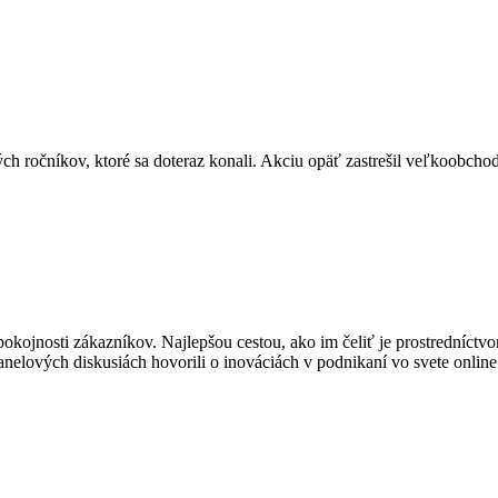
ch ročníkov, ktoré sa doteraz konali. Akciu opäť zastrešil veľkoobcho
pokojnosti zákazníkov. Najlepšou cestou, ako im čeliť je prostredníctv
panelových diskusiách hovorili o inováciách v podnikaní vo svete online