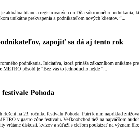
á je aktuálna bilancia registrovaných do Dňa súkromného podnikania,
níkom unikátne prekvapenia a podnikateľom nových klientov. ”...
podnikateľov, zapojiť sa dá aj tento rok
kromného podnikania. Iniciatíva, ktorá prináša zákazníkom unikátne p
kde METRO pôsobí je “Bez vás to jednoducho nejde ”...
festivale Pohoda
riešení na 23. ročníku festivalu Pohoda. Patrí k nim napríklad znižov
 METRO v gastro zóne festivalu. Veľkoobchod tiež na najväčšom hudo
ity vrátane diskusií, kvízov a súťaží s cieľom poukázať na význam filo