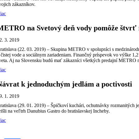
vojich zákazníkov.
iac
METRO na Svetový deň vody pomôže štvrť mil
2. 3. 2019
ratislava (22. 03. 2019) – Skupina METRO v spolupráci s medzinárodn
 čistej vode a sociálnym zariadeniam. Finančný príspevok vo výške 1,
veta. Aj na Slovensku budú mať zákazníci všetkých predajní METRO mo
iac
Návrat k jednoduchým jedlám a poctivosti
9. 1. 2019
ratislava (29. 01. 2019) – Špičkoví kuchári, ochutnávky rozmanitých je
rišli na veľtrh Danubius Gastro do bratislavskej Incheby.
iac