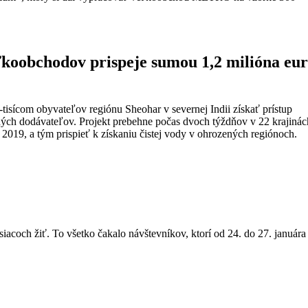
ľkoobchodov prispeje sumou 1,2 milióna eur
sícom obyvateľov regiónu Sheohar v severnej Indii získať prístup
ených dodávateľov. Projekt prebehne počas dvoch týždňov v 22 krajinác
019, a tým prispieť k získaniu čistej vody v ohrozených regiónoch.
iacoch žiť. To všetko čakalo návštevníkov, ktorí od 24. do 27. januára