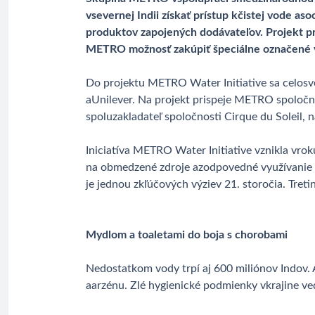
vsevernej Indii získať prístup kčistej vode a
produktov zapojených dodávateľov. Projekt pr
METRO možnosť zakúpiť špeciálne označené výr
Do projektu METRO Water Initiative sa celosve
aUnilever. Na projekt prispeje METRO spoločne
spoluzakladateľ spoločnosti Cirque du Soleil,
Iniciatíva METRO Water Initiative vznikla vro
na obmedzené zdroje azodpovedné využívanie 
je jednou zkľúčových výziev 21. storočia. Tretin
Mydlom a toaletami do boja s chorobami
Nedostatkom vody trpí aj 600 miliónov Indov. 
aarzénu. Zlé hygienické podmienky vkrajine ve