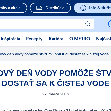
táky a akcie
Distribúcia
Info & služb
Inšpirácia
Recepty
Kariéra
O METRO
Najčast
ý deň vody pomôže štvrť miliónu ľudí dostať sa k čistej vode
OVÝ DEŇ VODY POMÔŽE ŠTVR
DOSTAŤ SA K ČISTEJ VODE
22. marca 2019
eziskovou organizáciou One Drop a 21 dodávateľmi pomôže 25