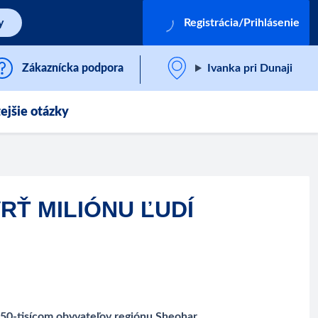
y
Registrácia/Prihlásenie
Zákaznícka podpora
Ivanka pri Dunaji
ejšie otázky
Ť MILIÓNU ĽUDÍ
0-tisícom obyvateľov regiónu Sheohar