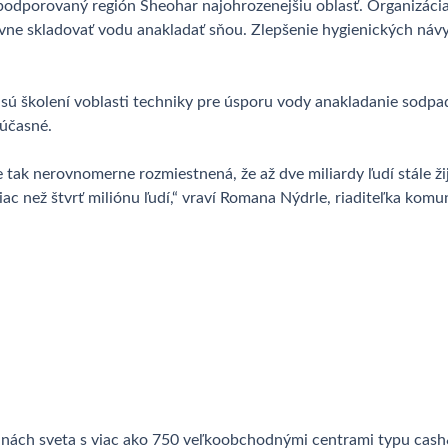
 podporovaný región Sheohar najohrozenejšiu oblasť. Organizá
ávne skladovať vodu anakladať sňou. Zlepšenie hygienických náv
Tí sú školení voblasti techniky pre úsporu vody anakladanie sod
súčasné.
 tak nerovnomerne rozmiestnená, že až dve miliardy ľudí stále ži
ac než štvrť miliónu ľudí,“ vraví Romana Nýdrle, riaditeľka ko
inách sveta s viac ako 750 veľkoobchodnými centrami typu cash&