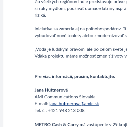
Zo všetkých regiónov Indie predstavuje práve
si ruky mydlom, používať domáce latríny aspr
riziká.
Iniciatíva sa zameria aj na poľnohospodárov. 
vybudovať nové toalety alebo zmodernizovať 
„Voda je ľudským právom, ale po celom svete je
Vďaka projektu máme možnosť zmeniť životy vi
Pre viac informácií, prosím, kontaktujte:
Jana Hüttnerová
AMI Communications Slovakia
E-mail:
jana.huttnerova@amic.sk
Tel. č.: +421 948 213 008
METRO Cash & Carry
má zastúpenie v 29 kraj