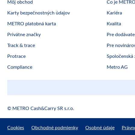
Môj obchod
Čo je METR
Karty bezpečnostných údajov
Kariéra
METRO platobná karta
Kvalita
Privátne značky
Pre dodávate
Track & trace
Pre novináro
Protrace
Spoločenská
Compliance
Metro AG
© METRO Cash&Carry SR s.r.o.
Cookies
Obchodné podmienky
Osobné údaje
Právn