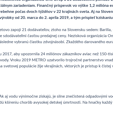
sociálnym zariadeniam. Finančný príspevok vo výške 1,2 milióna 
ebehne počas dvoch týždňov v 22 krajinách sveta. Aj na Sloven
obky od 20. marca do 2. apríla 2019, a tým prispieť kzískaniu
tovo zapojí 21 dodávateľov, ztoho na Slovensku sedem: Barilla,
 sdodávateľmi časťou predajnej ceny. Nezisková organizácia One
 následne vybranú čiastku zdvojnásobí. Zkaždého darovaného eur
ku 2017, aby upozornila 24 miliónov zákazníkov aviac než 150-t
vody. Vroku 2019 METRO uzatvorilo trojročné partnerstvo vna
a svetovej populácie žije vkrajinách, vktorých je prístup k čiste
Ak aj vodu výnimočne získajú, je silne znečistená odpadovými v
dú kšíreniu chorôb avysokej detskej úmrtnosti. Na hnačky každý 