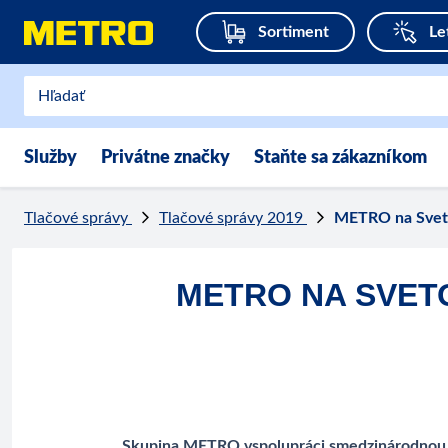
Sortiment
Le
Služby
Privátne značky
Staňte sa zákazníkom
Tlačové správy
Tlačové správy 2019
METRO na Svetov
METRO NA SVET
Skupina METRO vspolupráci smedzinárodnou n