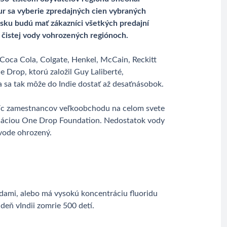
eur sa vyberie zpredajných cien vybraných
sku budú mať zákazníci všetkých predajní
 čistej vody vohrozených regiónoch.
 Coca Cola, Colgate, Henkel, McCain, Reckitt
 Drop, ktorú založil Guy Laliberté,
a sa tak môže do Indie dostať až desaťnásobok.
isíc zamestnancov veľkoobchodu na celom svete
dáciou One Drop Foundation. Nedostatok vody
j vode ohrozený.
odami, alebo má vysokú koncentráciu fluoridu
deň vIndii zomrie 500 detí.