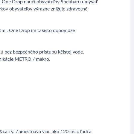
cia One Drop naučí obyvateľov Sheoharu umývať
ykov obyvateľov výrazne znižuje zdravotné
padmi. One Drop im takisto dopomôže
jú bez bezpečného prístupu kčistej vode.
munikácie METRO / makro.
carry. Zamestnáva viac ako 120-tisíc ľudí a