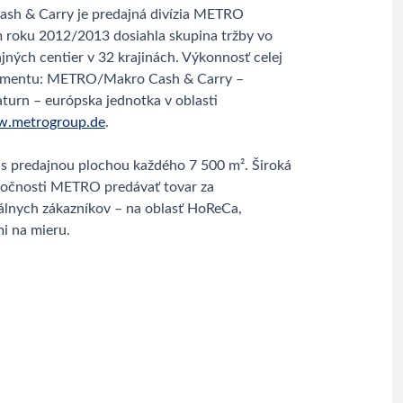
Cash & Carry je predajná divízia METRO
roku 2012/2013 dosiahla skupina tržby vo
jných centier v 32 krajinách. Výkonnosť celej
o segmentu: METRO/Makro Cash & Carry –
turn – európska jednotka v oblasti
.metrogroup.de
.
s predajnou plochou každého 7 500 m². Široká
ločnosti METRO predávať tovar za
álnych zákazníkov – na oblasť HoReCa,
i na mieru.