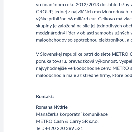
vo finančnom roku 2012/2013 dosiahlo tržby v
GROUP, jednej z najväčších medzinárodných 
výške približne 66 miliárd eur. Celkovo má via
skupiny je založená na sile jej jednotlivých 
medzinárodný líder v oblasti samoobslužných 
maloobchodov so spotrebnou elektronikou, a 
V Slovenskej republike patrí do siete
METRO Ca
ponuka tovaru, prevádzková výkonnosť, vyspe
najvýhodnejšie veľkoobchodné ceny. METRO sa 
maloobchod a malé až stredné firmy, ktoré po
Kontakt:
Romana Nýdrle
Manažerka korporátní komunikace
METRO Cash & Carry SR s.r.o.
Tel.: +420 220 389 521