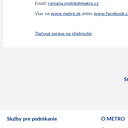
Email:
romana.nydrle@makro.cz
Viac na
www.metro.sk
alebo
www.facebook.c
Tlačová správa na stiahnutie
S
Služby pre podnikanie
O METRO