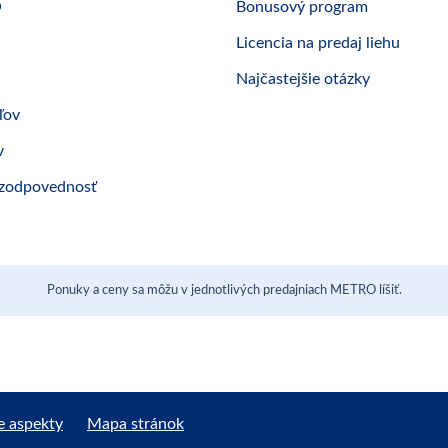
O
Bonusový program
Licencia na predaj liehu
Najčastejšie otázky
ľov
v
 zodpovednosť
Ponuky a ceny sa môžu v jednotlivých predajniach METRO líšiť.
e aspekty
Mapa stránok