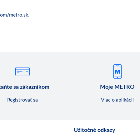
om/metro.sk
.
taňte sa zákazníkom
Moje METRO
Registrovať sa
Viac o aplikácii
Užitočné odkazy