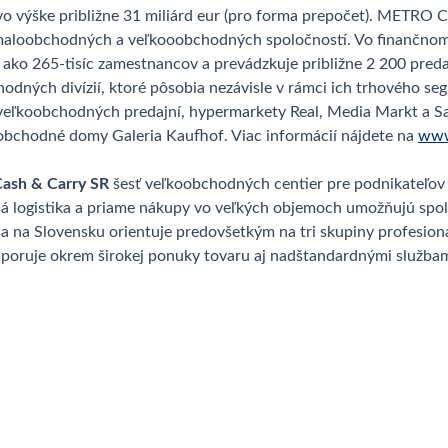
o výške približne 31 miliárd eur (pro forma prepočet). METRO 
maloobchodných a veľkooobchodných spoločností. Vo finančnom 
c ako 265-tisíc zamestnancov a prevádzkuje približne 2 200 preda
obchodných divízií, ktoré pôsobia nezávisle v rámci ich trhovéh
veľkoobchodných predajní, hypermarkety Real, Media Markt a Sa
obchodné domy Galeria Kaufhof. Viac informácií nájdete na
www
sh & Carry SR
šesť veľkoobchodných centier pre podnikateľov 
lá logistika a priame nákupy vo veľkých objemoch umožňujú spo
na Slovensku orientuje predovšetkým na tri skupiny profesion
dporuje okrem širokej ponuky tovaru aj nadštandardnými službam