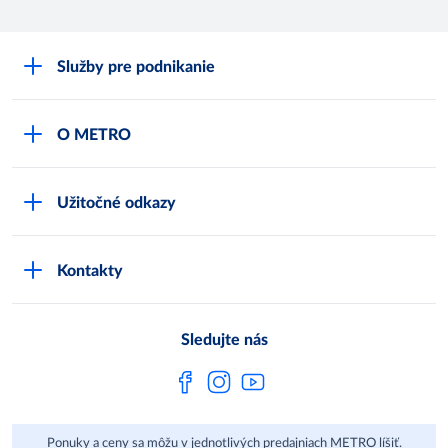
Služby pre podnikanie
Môj obchod
O METRO
Karty bezpečnostných údajov
Čo je METRO
METRO platobná karta
Užitočné odkazy
Kariéra
Privátne značky
Bonusový program
Kvalita
Track & trace
Kontakty
Licencia na predaj liehu
Pre dodávateľov
Protrace
Najčastejšie otázky
Pre novinárov
Compliance
Sledujte nás
Spoločenská zodpovednosť
Metro AG
Ponuky a ceny sa môžu v jednotlivých predajniach METRO líšiť.