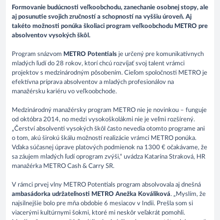
Formovanie budúcnosti veľkoobchodu, zanechanie osobnej stopy, ale
aj posunutie svojich zručností a schopností na vyššiu úroveň. Aj
takéto možnosti ponúka školiaci program veľkoobchodu METRO pre
absolventov vysokých škôl.
Program snázvom
METRO Potentials
je určený pre komunikatívnych
mladých ľudí do 28 rokov, ktorí chcú rozvíjať svoj talent vrámci
projektov s medzinárodným pôsobením. Cieľom spoločnosti METRO je
efektívna príprava absolventov a mladých profesionálov na
manažérsku kariéru vo veľkoobchode.
Medzinárodný manažérsky program METRO nie je novinkou – funguje
od októbra 2014, no medzi vysokoškolákmi nie je veľmi rozšírený.
„Čerství absolventi vysokých škôl často nevedia otomto programe ani
o tom, akú širokú škálu možností realizácie vrámci METRO ponúka.
Vďaka súčasnej úprave platových podmienok na 1300 € očakávame, že
sa záujem mladých ľudí oprogram zvýši,“ uvádza Katarína Straková, HR
manažérka METRO Cash & Carry SR.
V rámci prvej vlny METRO Potentials program absolvovala aj dnešná
ambasádorka udržateľnosti METRO Anežka Kováliková
. „Myslím, že
najsilnejšie bolo pre mňa obdobie 6 mesiacov v Indii. Prešla som si
viacerými kultúrnymi šokmi, ktoré mi neskôr veľakrát pomohli.