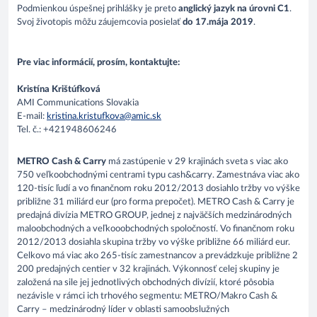
Podmienkou úspešnej prihlášky je preto
anglický jazyk na úrovni C1
.
Svoj životopis môžu záujemcovia posielať
do 17.mája 2019
.
Pre viac informácií, prosím, kontaktujte:
Kristína Krištúfková
AMI Communications Slovakia
E-mail:
kristina.kristufkova@amic.sk
Tel. č.: +421948606246
METRO Cash & Carry
má zastúpenie v 29 krajinách sveta s viac ako
750 veľkoobchodnými centrami typu cash&carry. Zamestnáva viac ako
120-tisíc ľudí a vo finančnom roku 2012/2013 dosiahlo tržby vo výške
približne 31 miliárd eur (pro forma prepočet). METRO Cash & Carry je
predajná divízia METRO GROUP, jednej z najväčších medzinárodných
maloobchodných a veľkooobchodných spoločností. Vo finančnom roku
2012/2013 dosiahla skupina tržby vo výške približne 66 miliárd eur.
Celkovo má viac ako 265-tisíc zamestnancov a prevádzkuje približne 2
200 predajných centier v 32 krajinách. Výkonnosť celej skupiny je
založená na sile jej jednotlivých obchodných divízií, ktoré pôsobia
nezávisle v rámci ich trhového segmentu: METRO/Makro Cash &
Carry – medzinárodný líder v oblasti samoobslužných