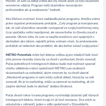
Myslím, že som sa odtiaľ vrátila ako iný človek asom za túto skúsenosť
nesmierne vďačná. Program totiž účastníkov nerozvíja len
profesionálne ale aj osobnostne,“ hodnotí.
Ako kľúčovú zručnosť, ktorú nadobudla počas programu, Anežka vníma
práve úspešné prekonávanie prekážok. „Celý program je koncipovaný
tak, že núti účastníkov neustále vystupovať zo svojej komfortnej zóny,
čo je spočiatku veľmi nepríjemné, ale neuveriteľne to človeka zocelí a
posunie. Okrem toho, že som sa naučila množstvo vecí spojených s
obchodom ako takým, najväčší prínos vnímam vtom, že prekonávanie
prekážok už neberiem ako problém, ale ako bežnú súčasť svojej práce.“
METRO Potentials
môže byť dobrou voľbou aj pre mladých ľudí, ktorí
ešte presne nevedia, čomu by sa chceli v profesnom živote venovať.
Počas jednotlivých tréningových blokov budú mať možnosť spoznať
všetky oddelenia vrámci spoločnosti METRO a po osobných
skúsenostiach sa rozhodnúť, akým smerom by sa chceli uberať.
„Absolventi programu si sami môžu vybrať oblasť, ktorej by sa radi
venovali. Ak je to marketing, môžu sa zamerať na marketing, ak ich
zaujme obchod, bude to obchod,“ dodáva Straková.
Počas dvoch rokov trvania programu vystriedajú účastníci päť rôznych
tréningových blokov, ktoré trvajú tri až šesť mesiacov. Dva znich sa
uskutočnia v zahraničí, jeden v sídle spoločnosti v Düsseldorfe.