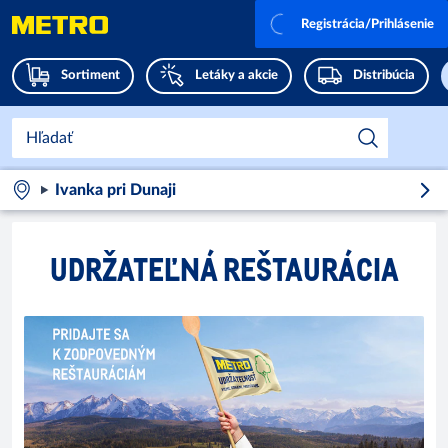
Registrácia/Prihlásenie
Sortiment
Letáky a akcie
Distribúcia
Ivanka pri Dunaji
UDRŽATEĽNÁ REŠTAURÁCIA