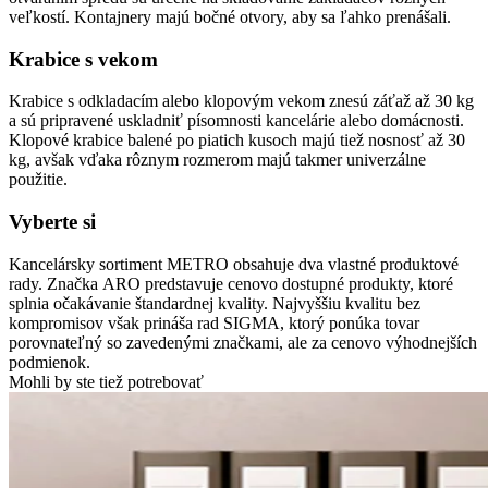
veľkostí. Kontajnery majú bočné otvory, aby sa ľahko prenášali.
Krabice s vekom
Krabice s odkladacím alebo klopovým vekom znesú záťaž až 30 kg
a sú pripravené uskladniť písomnosti kancelárie alebo domácnosti.
Klopové krabice balené po piatich kusoch majú tiež nosnosť až 30
kg, avšak vďaka rôznym rozmerom majú takmer univerzálne
použitie.
Vyberte si
Kancelársky sortiment METRO obsahuje dva vlastné produktové
rady. Značka ARO predstavuje cenovo dostupné produkty, ktoré
splnia očakávanie štandardnej kvality. Najvyššiu kvalitu bez
kompromisov však prináša rad SIGMA, ktorý ponúka tovar
porovnateľný so zavedenými značkami, ale za cenovo výhodnejších
podmienok.
Mohli by ste tiež potrebovať