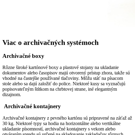
Viac o archivačných systémoch
Archivačné boxy
Rôzne široké kartónové boxy a plastové stojany na ukladanie
dokumentov alebo časopisov majú otvorený prístup zhora, takže sú
vhodné na častejšie používané tlačoviny. Môžu stáť na písacom
stole alebo sa dajú založiť do police. Niektoré kusy sa vyznačujú
popisovateľným štítkom na chrbtovej strane, iné elegantným
dizajnom.
Archivačné kontajnery
Archivačné kontajnery z pevného kartónu sú pripravené na záťaž až
30 kg. Niektoré typy sa hodia na horizontálne alebo vertikálne
ukladanie písomností, archivačné kontajnery s vekom alebo
otváraním spredu sú určené na skladovanie zakladačov rôznych