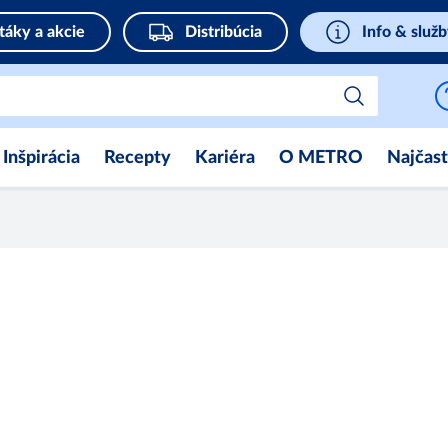
táky a akcie
Distribúcia
Info & služ
Inšpirácia
Recepty
Kariéra
O METRO
Najčast