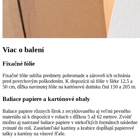
Viac o balení
Fixačné fólie
Fixačné fólie udržia predmety pohromade a zároveň ich ochránia
pred povrchovým poškodením. K dispozícii sú fólie v šírke 12,5 a
50 cm, dĺžka navinutej fólie na kartónovú dutinku činí 150 a 205 m.
Baliace papiere a kartónové obaly
Baliace papiere rôznych šírok z recyklovaného aj veľmi pevného
materiálu sú k dispozícii v roliach s dĺžkou 5 až 62 metrov. Zvoliť
možno aj narezané baliace papiere v niekoľkých formátoch následne
zvinuté do rolí. Zasielateľské kartóny a krabice dopĺňajú papierové
tašky a kartóny na vínové fľaše.