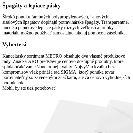
Špagáty a lepiace pásky
Širokú ponuku farebných polypropylénových, ľanových a
sisalových špagátov dopĺňajú potravinárske špagáty. Transparentné,
hnedé a papierové lepiace pásky rôznych veľkostí a hrúbky
materiálu možno používať samostatne, ako aj pomocou zásobníka.
Vyberte si
Kancelársky sortiment METRO obsahuje dva vlastné produktové
rady. Značka ARO predstavuje cenovo dostupné produkty, ktoré
splnia očakávanie štandardnej kvality. Najvyššiu kvalitu bez
kompromisov však prináša rad SIGMA, ktorý ponúka tovar
porovnateľný so zavedenými značkami, ale za cenovo výhodnejších
podmienok.
Mohli by ste tiež potrebovať