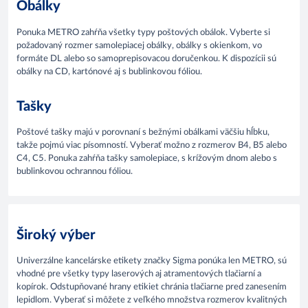
Obálky
Ponuka METRO zahŕňa všetky typy poštových obálok. Vyberte si
požadovaný rozmer samolepiacej obálky, obálky s okienkom, vo
formáte DL alebo so samoprepisovacou doručenkou. K dispozícii sú
obálky na CD, kartónové aj s bublinkovou fóliou.
Tašky
Poštové tašky majú v porovnaní s bežnými obálkami väčšiu hĺbku,
takže pojmú viac písomností. Vyberať možno z rozmerov B4, B5 alebo
C4, C5. Ponuka zahŕňa tašky samolepiace, s krížovým dnom alebo s
bublinkovou ochrannou fóliou.
Široký výber
Univerzálne kancelárske etikety značky Sigma ponúka len METRO, sú
vhodné pre všetky typy laserových aj atramentových tlačiarní a
kopírok. Odstupňované hrany etikiet chránia tlačiarne pred zanesením
lepidlom. Vyberať si môžete z veľkého množstva rozmerov kvalitných