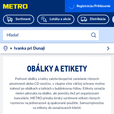
Registrácia/Prihlásenie
Sortiment
Letáky a akcie
Distribúcia
Ivanka pri Dunaji
OBÁLKY A ETIKETY
Poštové obálky a tašky zaistia bezpečné zasielanie rôznych
písomností alebo CD nosičov, v záujme ešte väčšej ochrany možno
siahnuť po obálkach a taškách s bublinkovou fóliou. Etikety označia
nielen adresáta na obálke, ale pomôžu tiež pri organizovaní
kancelárie. METRO prináša široký sortiment etikiet rôznych
rozmerov na jednorazové aj opakované použitie. Samozrejmosťou
sú etikety do označovacích klieští.