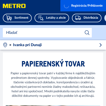
Registrácia/Prihlásenie
Sortiment
Letáky a akcie
Distribúcia
Ivanka pri Dunaji
PAPIERENSKÝ TOVAR
Papier a papierenský tovar patrí v každej firme k najdôležitejším
predmetom dennej spotreby. Vypisovanie objednávok a faktúr,
tlačenie výdavkových dokladov, korešpondencia s úradmi aj
obchodnými partnermi neminie žiadny maloobchod, reštauráciu,
hotel ani inú spoločnosť. Mnohí podnikatelia navyše stále tlačia
dôležité dokumenty na papier a v tejto podobe ich aj archivujú.