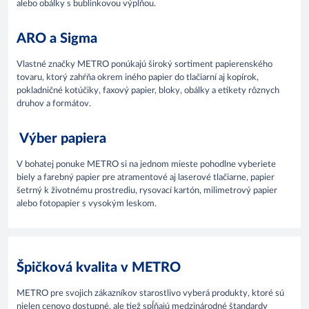
alebo obálky s bublinkovou výplňou.
ARO a Sigma
Vlastné značky METRO ponúkajú široký sortiment papierenského
tovaru, ktorý zahŕňa okrem iného papier do tlačiarní aj kopírok,
pokladničné kotúčiky, faxový papier, bloky, obálky a etikety rôznych
druhov a formátov.
Výber papiera
V bohatej ponuke METRO si na jednom mieste pohodlne vyberiete
biely a farebný papier pre atramentové aj laserové tlačiarne, papier
šetrný k životnému prostrediu, rysovací kartón, milimetrový papier
alebo fotopapier s vysokým leskom.
Špičková kvalita v METRO
METRO pre svojich zákazníkov starostlivo vyberá produkty, ktoré sú
nielen cenovo dostupné, ale tiež spĺňajú medzinárodné štandardy