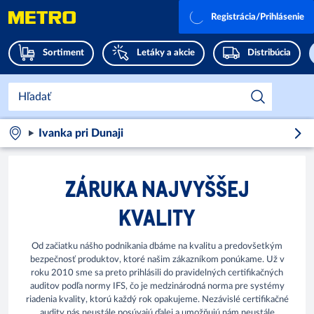
Registrácia/Prihlásenie
Sortiment
Letáky a akcie
Distribúcia
Ivanka pri Dunaji
ZÁRUKA NAJVYŠŠEJ
KVALITY
Od začiatku nášho podnikania dbáme na kvalitu a predovšetkým
bezpečnosť produktov, ktoré našim zákazníkom ponúkame. Už v
roku 2010 sme sa preto prihlásili do pravidelných certifikačných
auditov podľa normy IFS, čo je medzinárodná norma pre systémy
riadenia kvality, ktorú každý rok opakujeme. Nezávislé certifikačné
audity nás neustále posúvajú ďalej a umožňujú nám neustále