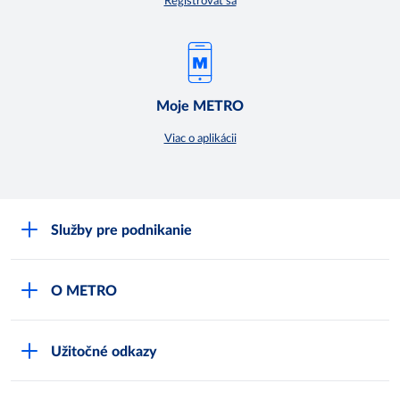
Registrovať sa
Moje METRO
Viac o aplikácii
Služby pre podnikanie
Môj obchod
O METRO
Karty bezpečnostných údajov
Čo je METRO
METRO platobná karta
Užitočné odkazy
Kariéra
Privátne značky
Bonusový program