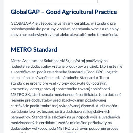
GlobalGAP – Good Agricultural Practice
GLOBALGAP je všeobecne uznávaný certifikačný štandard pre
poľnohospodárske postupy v oblasti pestovania ovocia a zeleniny,
chovu hospodárskych zvierat alebo akvakultúrneho farmárčenia.
METRO Standard
Metro Assessment Solution (MAS) je nástroj používaný na
hodnotenie dodávateľov vrátane produktov a služieb, ktorí ešte nie
sú certifikovaní podľa zavedeného štandardu (Food, BRC Logistic
alebo iného uznávaného medzinárodného štandardu). Tento
štandard je určený pre všetky typy dodávateľov (potravín,
kozmetiky, detergentov aj spotrebného tovaru) spoločnosti
METRO SK, ktorí nemajú medzinárodnú certifikáciu. Je to dočasné
riešenie pre dodávateľov pred absolvovaním požadovanej
certifikácie podľa konkrétnej vykonávanej činnosti. Audit zahŕňa
posúdenie kvality, bezpečnosti a dodržiavania legislatívnych
parametrov. Štandard je založený na princípoch vyššie uvedených
medzinárodných certifikácií, zahŕňa minimálne požiadavky na
dodávateľov veľkoobchodu METRO, a zároveň podporuje proces