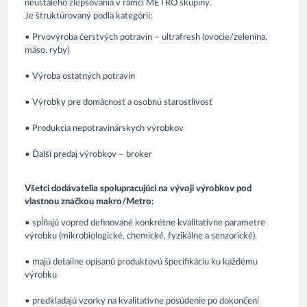
neustáleho zlepšovania v rámci METRO skupiny.
Je štruktúrovaný podľa kategórií:
• Prvovýroba čerstvých potravín – ultrafresh (ovocie/zelenina,
mäso, ryby)
• Výroba ostatných potravín
• Výrobky pre domácnosť a osobnú starostlivosť
• Produkcia nepotravinárskych výrobkov
• Ďalší predaj výrobkov – broker
Všetci dodávatelia spolupracujúci na vývoji výrobkov pod
vlastnou značkou makro/Metro:
• spĺňajú vopred definované konkrétne kvalitatívne parametre
výrobku (mikrobiologické, chemické, fyzikálne a senzorické).
• majú detailne opísanú produktovú špecifikáciu ku každému
výrobku
• predkladajú vzorky na kvalitatívne posúdenie po dokončení