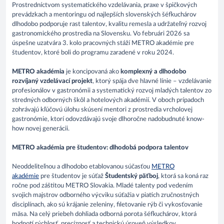
Prostredníctvom systematického vzdelávania, praxe v špičkových
prevádzkach a mentoringu od najlepších slovenských šéfkuchárov
dlhodobo podporuje rast talentov, kvalitu remesla a udržateľný rozvoj
gastronomického prostredia na Slovensku. Vo februári 2026 sa
úspešne uzatvára 3. kolo pracovných stáží METRO akadémie pre
študentov, ktoré boli do programu zaradené v roku 2024.
METRO akadémia
je koncipovaná ako
komplexný a dlhodobo
rozvíjaný vzdelávací projekt
, ktorý spája dve hlavné línie – vzdelávanie
profesionálov v gastronómii a systematický rozvoj mladých talentov zo
stredných odborných škôl a hotelových akadémií. V oboch prípadoch
zohrávajú kľúčovú úlohu skúsení mentori z prostredia vrcholovej
gastronómie, ktorí odovzdávajú svoje dlhoročne nadobudnuté know-
how novej generácii.
METRO akadémia pre študentov: dlhodobá podpora talentov
Neoddeliteľnou a dlhodobo etablovanou súčasťou
METRO
akadémie
pre študentov je súťaž
Študentský päťboj
, ktorá sa koná raz
ročne pod záštitou METRO Slovakia. Mladé talenty pod vedením
svojich majstrov odborného výcviku súťažia v piatich zručnostných
disciplínach, ako sú krájanie zeleniny, filetovanie rýb či vykosťovanie
mäsa. Na celý priebeh dohliada odborná porota šéfkuchárov, ktorá
hodnotí rýchlosť, precíznosť a technickú úroveň výsledkov.