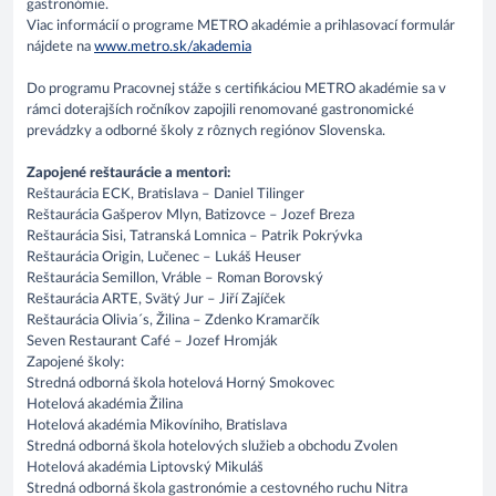
gastronómie.
Viac informácií o programe METRO akadémie a prihlasovací formulár
nájdete na
www.metro.sk/akademia
Do programu Pracovnej stáže s certifikáciou METRO akadémie sa v
rámci doterajších ročníkov zapojili renomované gastronomické
prevádzky a odborné školy z rôznych regiónov Slovenska.
Zapojené reštaurácie a mentori:
Reštaurácia ECK, Bratislava – Daniel Tilinger
Reštaurácia Gašperov Mlyn, Batizovce – Jozef Breza
Reštaurácia Sisi, Tatranská Lomnica – Patrik Pokrývka
Reštaurácia Origin, Lučenec – Lukáš Heuser
Reštaurácia Semillon, Vráble – Roman Borovský
Reštaurácia ARTE, Svätý Jur – Jiří Zajíček
Reštaurácia Olivia´s, Žilina – Zdenko Kramarčík
Seven Restaurant Café – Jozef Hromják
Zapojené školy:
Stredná odborná škola hotelová Horný Smokovec
Hotelová akadémia Žilina
Hotelová akadémia Mikovíniho, Bratislava
Stredná odborná škola hotelových služieb a obchodu Zvolen
Hotelová akadémia Liptovský Mikuláš
Stredná odborná škola gastronómie a cestovného ruchu Nitra