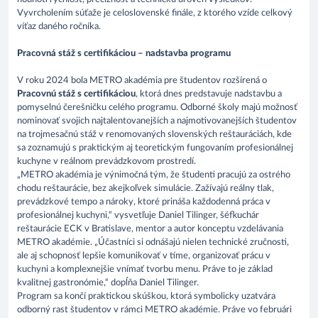
Vyvrcholením súťaže je celoslovenské finále, z ktorého vzíde celkový
víťaz daného ročníka.
Pracovná stáž s certifikáciou – nadstavba programu
V roku 2024 bola METRO akadémia pre študentov rozšírená o
Pracovnú stáž s certifikáciou
, ktorá dnes predstavuje nadstavbu a
pomyselnú čerešničku celého programu. Odborné školy majú možnosť
nominovať svojich najtalentovanejších a najmotivovanejších študentov
na trojmesačnú stáž v renomovaných slovenských reštauráciách, kde
sa zoznamujú s praktickým aj teoretickým fungovaním profesionálnej
kuchyne v reálnom prevádzkovom prostredí.
„METRO akadémia je výnimočná tým, že študenti pracujú za ostrého
chodu reštaurácie, bez akejkoľvek simulácie. Zažívajú reálny tlak,
prevádzkové tempo a nároky, ktoré prináša každodenná práca v
profesionálnej kuchyni,“ vysvetľuje Daniel Tilinger, šéfkuchár
reštaurácie ECK v Bratislave, mentor a autor konceptu vzdelávania
METRO akadémie. „Účastníci si odnášajú nielen technické zručnosti,
ale aj schopnosť lepšie komunikovať v tíme, organizovať prácu v
kuchyni a komplexnejšie vnímať tvorbu menu. Práve to je základ
kvalitnej gastronómie,“ dopĺňa Daniel Tilinger.
Program sa končí praktickou skúškou, ktorá symbolicky uzatvára
odborný rast študentov v rámci METRO akadémie. Práve vo februári