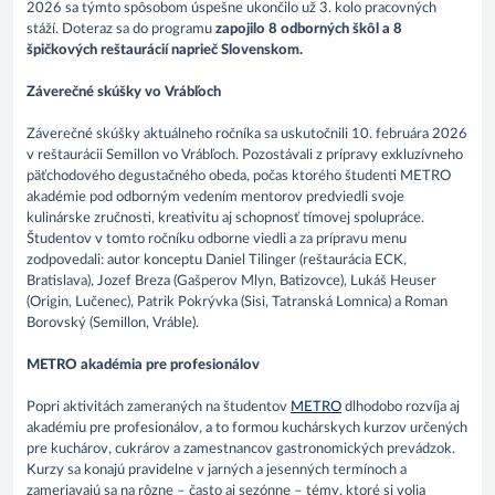
2026 sa týmto spôsobom úspešne ukončilo už 3. kolo pracovných
stáží. Doteraz sa do programu
zapojilo 8 odborných škôl a 8
špičkových reštaurácií naprieč Slovenskom.
Záverečné skúšky vo Vrábľoch
Záverečné skúšky aktuálneho ročníka sa uskutočnili 10. februára 2026
v reštaurácii Semillon vo Vrábľoch. Pozostávali z prípravy exkluzívneho
päťchodového degustačného obeda, počas ktorého študenti METRO
akadémie pod odborným vedením mentorov predviedli svoje
kulinárske zručnosti, kreativitu aj schopnosť tímovej spolupráce.
Študentov v tomto ročníku odborne viedli a za prípravu menu
zodpovedali: autor konceptu Daniel Tilinger (reštaurácia ECK,
Bratislava), Jozef Breza (Gašperov Mlyn, Batizovce), Lukáš Heuser
(Origin, Lučenec), Patrik Pokrývka (Sisi, Tatranská Lomnica) a Roman
Borovský (Semillon, Vráble).
METRO akadémia pre profesionálov
Popri aktivitách zameraných na študentov
METRO
dlhodobo rozvíja aj
akadémiu pre profesionálov, a to formou kuchárskych kurzov určených
pre kuchárov, cukrárov a zamestnancov gastronomických prevádzok.
Kurzy sa konajú pravidelne v jarných a jesenných termínoch a
zameriavajú sa na rôzne – často aj sezónne – témy, ktoré si volia