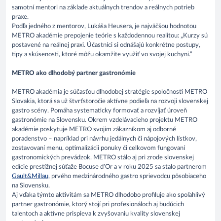
samotní mentori na základe aktuálnych trendov a reálnych potrieb
praxe.
Podľa jedného z mentorov, Lukáša Heusera, je najväčšou hodnotou
METRO akadémie prepojenie teórie s každodennou realitou: „Kurzy sú
postavené na reálnej praxi. Účastníci si odnášajú konkrétne postupy,
tipy a skúsenosti, ktoré môžu okamžite využiť vo svojej kuchyni.“
METRO ako dlhodobý partner gastronómie
METRO akadémia je súčasťou dlhodobej stratégie spoločnosti METRO
Slovakia, ktorá sa už štvrťstoročie aktívne podieľa na rozvoji slovenskej
gastro scény. Pomáha systematicky formovať a rozvíjať úroveň
gastronómie na Slovensku. Okrem vzdelávacieho projektu METRO
akadémie poskytuje METRO svojim zákazníkom aj odborné
poradenstvo – napríklad pri návrhu jedálnych či nápojových lístkov,
zostavovaní menu, optimalizácii ponuky či celkovom fungovaní
gastronomických prevádzok. METRO stálo aj pri zrode slovenskej
edície prestížnej súťaže Bocuse d’Or a v roku 2025 sa stalo partnerom
Gault&Millau
, prvého medzinárodného gastro sprievodcu pôsobiaceho
na Slovensku.
Aj vďaka týmto aktivitám sa METRO dlhodobo profiluje ako spoľahlivý
partner gastronómie, ktorý stojí pri profesionáloch aj budúcich
talentoch a aktívne prispieva k zvyšovaniu kvality slovenskej