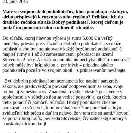
23. júna 2015
Máte vo svojom okolí podnikateľov, ktorí pomáhajú ostatným,
alebo prispievajú k rozvoju svojho regiónu? Prihláste ich do
druhého ročníka súťaže Dobrý podnikateľ, ktorej cieľom je
podať im pomocnú ruku a odmeniť ich úsilie.
Do súťaže, ktorej hlavnou výhrou je suma 5.000 € a veľký
mediálny priestor pre víťazného Dobrého podnikateľa, sa môže
prihlásiť alebo byť nominovaný každý bezúhonný podnikateľ či
majiteľ firmy s 1 až 30 zamestnancami, pôsobiaci na území
Slovenska 2 roky. Ak vášmu podnikaniu nechýba hlbší rozmer a váš
príbeh môže byť inšpiráciou aj pre iných – prípadne takého
podnikateľa poznáte vo svojom okolí – s prihlasovaním neváhajte.
„Byť dobrým podnikateľom neznamená len naplniť paragrafy
zákona, ale predovšetkým prevziať zodpovednosť za seba, svoju
rodinu aj zamestnancov. Znamená to vidieť vlastné postavenie v
spoločnosti a v súbehu s ňou sa vedieť postaviť aj za tých, ktorým
treba poradiť či pomôcť. Súťažou Dobrý podnikateľ chceme
poukázať na všetkých, ktorí neváhajú nezištne pomáhať aj iným,
zviditeľniť ich prácu a dať im najavo, že v tom nie sú sami,“ hovorí
za porotu Juraj Lalík, predseda Slovenskej živnostenskej komory v
banskobystrickom kraji.