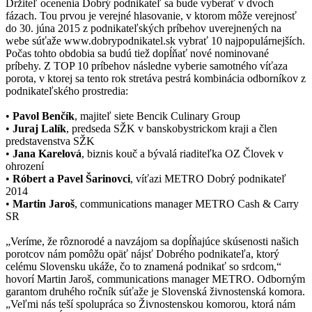
Držiteľ ocenenia Dobrý podnikateľ sa bude vyberať v dvoch
fázach. Tou prvou je verejné hlasovanie, v ktorom môže verejnosť
do 30. júna 2015 z podnikateľských príbehov uverejnených na
webe súťaže www.dobrypodnikatel.sk vybrať 10 najpopulárnejších.
Počas tohto obdobia sa budú tiež dopĺňať nové nominované
príbehy. Z TOP 10 príbehov následne vyberie samotného víťaza
porota, v ktorej sa tento rok stretáva pestrá kombinácia odborníkov z
podnikateľského prostredia:
•
Pavol Benčík
, majiteľ siete Bencik Culinary Group
•
Juraj Lalík
, predseda SŽK v banskobystrickom kraji a člen
predstavenstva SŽK
•
Jana Karelová
, biznis kouč a bývalá riaditeľka OZ Človek v
ohrození
•
Róbert a Pavel Šarinovci
, víťazi METRO Dobrý podnikateľ
2014
•
Martin Jaroš
, communications manager METRO Cash & Carry
SR
„Veríme, že rôznorodé a navzájom sa dopĺňajúce skúsenosti našich
porotcov nám pomôžu opäť nájsť Dobrého podnikateľa, ktorý
celému Slovensku ukáže, čo to znamená podnikať so srdcom,“
hovorí Martin Jaroš, communications manager METRO. Odborným
garantom druhého ročník súťaže je Slovenská živnostenská komora.
„Veľmi nás teší spolupráca so Živnostenskou komorou, ktorá nám