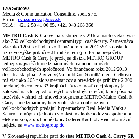
Eva Šoucová
Media & Communication Consulting, spol. s r.o.
E-mail:
eva.soucova@mcc.sk
Tel.č.: +421 2 53 41 00 85, +421 948 268 368
METRO Cash & Carry
má zastúpenie v 29 krajinách sveta s viac
ako 750 veľkoobchodnými centrami typu cash&carry. Zamestnáva
viac ako 120-tisíc ľudí a vo finančnom roku 2012/2013 dosiahlo
tržby vo výške približne 31 miliárd eur (pro forma prepočet).
METRO Cash & Carry je predajná divízia METRO GROUP,
jednej z najväčších medzinárodných maloobchodných a
veľkooobchodných spoločností. Vo finančnom roku 2012/2013
dosiahla skupina tržby vo výške približne 66 miliárd eur. Celkovo
má viac ako 265-tisíc zamestnancov a prevádzkuje približne 2 200
predajných centier v 32 krajinách. Výkonnosť celej skupiny je
založená na sile jej jednotlivých obchodných divízií, ktoré pôsobia
nezávisle v rámci ich trhového segmentu: METRO/Makro Cash &
Carry – medzinárodný líder v oblasti samoobslužných
veľkoobchodných predajní, hypermarkety Real, Media Markt a
Saturn – európska jednotka v oblasti maloobchodov so spotrebnou
elektronikou, a obchodné domy Galeria Kaufhof. Viac informácií
nájdete na
www.metrogroup.de
.
V Slovenskej republike patrí do siete
METRO Cash & Carry SR