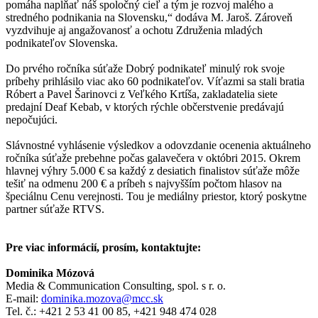
pomáha napĺňať náš spoločný cieľ a tým je rozvoj malého a
stredného podnikania na Slovensku,“ dodáva M. Jaroš. Zároveň
vyzdvihuje aj angažovanosť a ochotu Združenia mladých
podnikateľov Slovenska.
Do prvého ročníka súťaže Dobrý podnikateľ minulý rok svoje
príbehy prihlásilo viac ako 60 podnikateľov. Víťazmi sa stali bratia
Róbert a Pavel Šarinovci z Veľkého Krtíša, zakladatelia siete
predajní Deaf Kebab, v ktorých rýchle občerstvenie predávajú
nepočujúci.
Slávnostné vyhlásenie výsledkov a odovzdanie ocenenia aktuálneho
ročníka súťaže prebehne počas galavečera v októbri 2015. Okrem
hlavnej výhry 5.000 € sa každý z desiatich finalistov súťaže môže
tešiť na odmenu 200 € a príbeh s najvyšším počtom hlasov na
špeciálnu Cenu verejnosti. Tou je mediálny priestor, ktorý poskytne
partner súťaže RTVS.
Pre viac informácií, prosím, kontaktujte:
Dominika Mózová
Media & Communication Consulting, spol. s r. o.
E-mail:
dominika.mozova@mcc.sk
Tel. č.: +421 2 53 41 00 85, +421 948 474 028