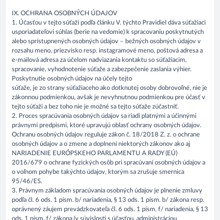
IX. OCHRANA OSOBNÝCH ÚDAJOV
1. Účasťou v tejto súťaži podľa článku V. týchto Pravidiel dáva súťažiaci
usporiadateľovi súhlas (berie na vedomie) k spracovaniu poskytnutých
alebo sprístupnených osobných údajov – bežných osobných údajov v
rozsahu meno, priezvisko resp. instagramové meno, poštová adresa a
e-mailová adresa za účelom nadviazania kontaktu so súťažiacim,
spracovanie, vyhodnotenie súťaže a zabezpečenie zaslania výhier.
Poskytnutie osobných údajov na účely tejto
súťaže, je zo strany súťažiaceho ako dotknutej osoby dobrovoľné, nie je
zákonnou podmienkou, avšak je nevyhnutnou podmienkou pre účasť v
tejto súťaži a bez toho nie je možné sa tejto súťaže zúčastniť.
2. Proces spracúvania osobných údajov sa riadi platnými a účinnými
právnymi predpismi, ktoré upravujú oblasť ochrany osobných údajov.
Ochranu osobných údajov reguluje zákon č. 18/2018 Z. z. o ochrane
osobných údajov a o zmene a doplnení niektorých zákonov ako aj
NARIADENIE EURÓPSKEHO PARLAMENTU A RADY (EÚ)
2016/679 o ochrane fyzických osôb pri spracúvaní osobných údajov a
o voľnom pohybe takýchto údajov, ktorým sa zrušuje smernica
95/46/ES.
3. Právnym základom spracúvania osobných údajov je plnenie zmluvy
podľa čl. 6 ods. 1 písm. b/ nariadenia, § 13 ods. 1 písm. b/ zákona resp.
oprávnený záujem prevádzkovateľa čl. 6 ods. 1 písm. f/ nariadenia, § 13
ods. 1 písm. f/ zákona (v súvislosti s účasťou, administráciou,