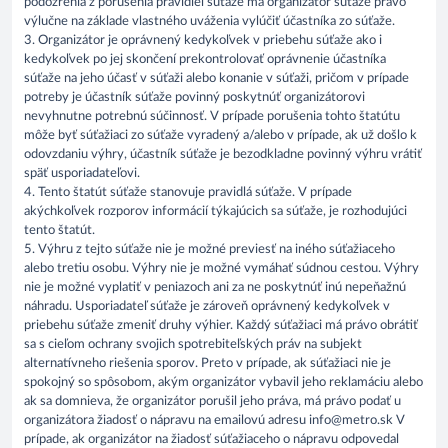
podozrenia z porušenia pravidiel súťaže má organizátor súťaže právo
výlučne na základe vlastného uváženia vylúčiť účastníka zo súťaže.
3. Organizátor je oprávnený kedykoľvek v priebehu súťaže ako i
kedykoľvek po jej skončení prekontrolovať oprávnenie účastníka
súťaže na jeho účasť v súťaži alebo konanie v súťaži, pričom v prípade
potreby je účastník súťaže povinný poskytnúť organizátorovi
nevyhnutne potrebnú súčinnosť. V prípade porušenia tohto štatútu
môže byť súťažiaci zo súťaže vyradený a/alebo v prípade, ak už došlo k
odovzdaniu výhry, účastník súťaže je bezodkladne povinný výhru vrátiť
späť usporiadateľovi.
4. Tento štatút súťaže stanovuje pravidlá súťaže. V prípade
akýchkoľvek rozporov informácií týkajúcich sa súťaže, je rozhodujúci
tento štatút.
5. Výhru z tejto súťaže nie je možné previesť na iného súťažiaceho
alebo tretiu osobu. Výhry nie je možné vymáhať súdnou cestou. Výhry
nie je možné vyplatiť v peniazoch ani za ne poskytnúť inú nepeňažnú
náhradu. Usporiadateľ súťaže je zároveň oprávnený kedykoľvek v
priebehu súťaže zmeniť druhy výhier. Každý súťažiaci má právo obrátiť
sa s cieľom ochrany svojich spotrebiteľských práv na subjekt
alternatívneho riešenia sporov. Preto v prípade, ak súťažiaci nie je
spokojný so spôsobom, akým organizátor vybavil jeho reklamáciu alebo
ak sa domnieva, že organizátor porušil jeho práva, má právo podať u
organizátora žiadosť o nápravu na emailovú adresu info@metro.sk V
prípade, ak organizátor na žiadosť súťažiaceho o nápravu odpovedal