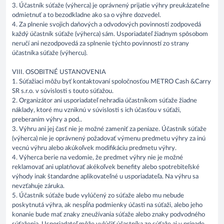
3. Účastník súťaže (výherca) je oprávnený prijatie výhry preukázateľne
odmietnuť a to bezodkladne ako sa o výhre dozvedel.
4. Za plnenie svojich daňových a odvodových povinností zodpovedá
každý účastník súťaže (výherca) sám. Usporiadateľ žiadnym spôsobom
neručí ani nezodpovedá za splnenie týchto povinností zo strany
účastníka súťaže (výhercu).
VIII. OSOBITNÉ USTANOVENIA
1. Súťažiaci môžu byť kontaktovaní spoločnosťou METRO Cash &Carry
SR s.r.o. v súvislosti s touto súťažou.
2. Organizátor ani usporiadateľ nehradia účastníkom súťaže žiadne
náklady, ktoré mu vzniknú v súvislosti s ich účasťou v súťaži,
preberaním výhry a pod..
3. Výhru ani jej časť nie je možné zameniť za peniaze. Účastník súťaže
(výherca) nie je oprávnený požadovať výmenu predmetu výhry za inú
vecnú výhru alebo akúkoľvek modifikáciu predmetu výhry.
4. Výherca berie na vedomie, že predmet výhry nie je možné
reklamovať ani uplatňovať akékoľvek benefity alebo spotrebiteľské
výhody inak štandardne aplikovateľné u usporiadateľa. Na výhru sa
nevzťahuje záruka.
5. Účastník súťaže bude vylúčený zo súťaže alebo mu nebude
poskytnutá výhra, ak nespĺňa podmienky účasti na súťaži, alebo jeho
konanie bude mať znaky zneužívania súťaže alebo znaky podvodného