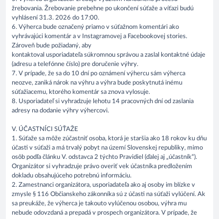
žrebovania. Žrebovanie prebehne po ukončení súťaže a víťazi budú
vyhlásení 31.3. 2026 do 17:00.
6. Výherca bude označený priamo v súťažnom komentári ako
vyhrávajúci komentár a v Instagramovej a Facebookovej stories.
Zároveň bude požiadaný, aby
kontaktoval usporiadateľa súkromnou správou a zaslal kontaktné údaje
(adresu a telefónne číslo) pre doručenie výhry.
7. V prípade, že sa do 10 dní po oznámení výhercu sám výherca
neozve, zaniká nárok na výhru a výhra bude poskytnutá inému
súťažiacemu, ktorého komentár sa znova vylosuje.
8. Usporiadateľ si vyhradzuje lehotu 14 pracovných dní od zaslania
adresy na dodanie výhry výhercovi.
V. ÚČASTNÍCI SÚŤAŽE
1. Súťaže sa môže zúčastniť osoba, ktorá je staršia ako 18 rokov ku dňu
účasti v súťaži a má trvalý pobyt na území Slovenskej republiky, mimo
osôb podľa článku V. odstavca 2 týchto Pravidiel (ďalej aj „účastník“).
Organizátor si vyhradzuje právo overiť vek účastníka predložením
dokladu obsahujúceho potrebnú informáciu.
2. Zamestnanci organizátora, usporiadateľa ako aj osoby im blízke v
zmysle § 116 Občianskeho zákonníka sú z účasti na súťaži vylúčení. Ak
sa preukáže, že výherca je takouto vylúčenou osobou, výhra mu
nebude odovzdaná a prepadá v prospech organizátora. V prípade, že