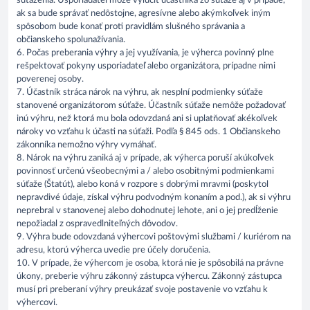
súťaženia. Usporiadateľ môže vylúčiť účastníka zo súťaže aj v prípade,
ak sa bude správať nedôstojne, agresívne alebo akýmkoľvek iným
spôsobom bude konať proti pravidlám slušného správania a
občianskeho spolunažívania.
6. Počas preberania výhry a jej využívania, je výherca povinný plne
rešpektovať pokyny usporiadateľ alebo organizátora, prípadne nimi
poverenej osoby.
7. Účastník stráca nárok na výhru, ak nesplní podmienky súťaže
stanovené organizátorom súťaže. Účastník súťaže nemôže požadovať
inú výhru, než ktorá mu bola odovzdaná ani si uplatňovať akékoľvek
nároky vo vzťahu k účasti na súťaži. Podľa § 845 ods. 1 Občianskeho
zákonníka nemožno výhry vymáhať.
8. Nárok na výhru zaniká aj v prípade, ak výherca poruší akúkoľvek
povinnosť určenú všeobecnými a / alebo osobitnými podmienkami
súťaže (Štatút), alebo koná v rozpore s dobrými mravmi (poskytol
nepravdivé údaje, získal výhru podvodným konaním a pod.), ak si výhru
neprebral v stanovenej alebo dohodnutej lehote, ani o jej predĺženie
nepožiadal z ospravedlniteľných dôvodov.
9. Výhra bude odovzdaná výhercovi poštovými službami / kuriérom na
adresu, ktorú výherca uvedie pre účely doručenia.
10. V prípade, že výhercom je osoba, ktorá nie je spôsobilá na právne
úkony, preberie výhru zákonný zástupca výhercu. Zákonný zástupca
musí pri preberaní výhry preukázať svoje postavenie vo vzťahu k
výhercovi.