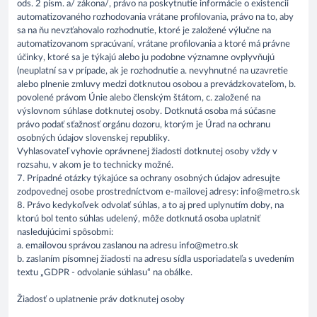
ods. 2 písm. a/ zákona/, právo na poskytnutie informácie o existencii
automatizovaného rozhodovania vrátane profilovania, právo na to, aby
sa na ňu nevzťahovalo rozhodnutie, ktoré je založené výlučne na
automatizovanom spracúvaní, vrátane profilovania a ktoré má právne
účinky, ktoré sa je týkajú alebo ju podobne významne ovplyvňujú
(neuplatní sa v prípade, ak je rozhodnutie a. nevyhnutné na uzavretie
alebo plnenie zmluvy medzi dotknutou osobou a prevádzkovateľom, b.
povolené právom Únie alebo členským štátom, c. založené na
výslovnom súhlase dotknutej osoby. Dotknutá osoba má súčasne
právo podať sťažnosť orgánu dozoru, ktorým je Úrad na ochranu
osobných údajov slovenskej republiky.
Vyhlasovateľ vyhovie oprávnenej žiadosti dotknutej osoby vždy v
rozsahu, v akom je to technicky možné.
7. Prípadné otázky týkajúce sa ochrany osobných údajov adresujte
zodpovednej osobe prostredníctvom e-mailovej adresy: info@metro.sk
8. Právo kedykoľvek odvolať súhlas, a to aj pred uplynutím doby, na
ktorú bol tento súhlas udelený, môže dotknutá osoba uplatniť
nasledujúcimi spôsobmi:
a. emailovou správou zaslanou na adresu info@metro.sk
b. zaslaním písomnej žiadosti na adresu sídla usporiadateľa s uvedením
textu „GDPR - odvolanie súhlasu“ na obálke.
Žiadosť o uplatnenie práv dotknutej osoby