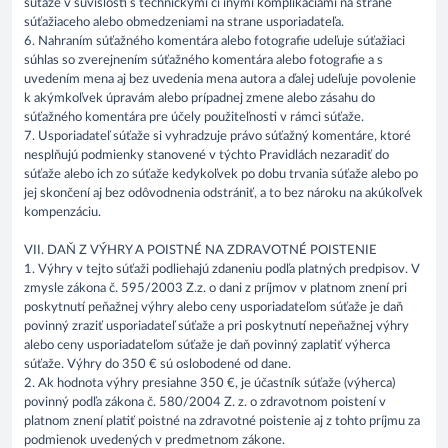
súťaže v súvislosti s technickými či inými komplikáciami na strane
súťažiaceho alebo obmedzeniami na strane usporiadateľa.
6. Nahraním súťažného komentára alebo fotografie udeľuje súťažiaci
súhlas so zverejnením súťažného komentára alebo fotografie a s
uvedením mena aj bez uvedenia mena autora a ďalej udeľuje povolenie
k akýmkoľvek úpravám alebo prípadnej zmene alebo zásahu do
súťažného komentára pre účely použiteľnosti v rámci súťaže.
7. Usporiadateľ súťaže si vyhradzuje právo súťažný komentáre, ktoré
nesplňujú podmienky stanovené v týchto Pravidlách nezaradiť do
súťaže alebo ich zo súťaže kedykoľvek po dobu trvania súťaže alebo po
jej skončení aj bez odôvodnenia odstrániť, a to bez nároku na akúkoľvek
kompenzáciu.
VII. DAŇ Z VÝHRY A POISTNÉ NA ZDRAVOTNÉ POISTENIE
1. Výhry v tejto súťaži podliehajú zdaneniu podľa platných predpisov. V
zmysle zákona č. 595/2003 Z.z. o dani z príjmov v platnom znení pri
poskytnutí peňažnej výhry alebo ceny usporiadateľom súťaže je daň
povinný zraziť usporiadateľ súťaže a pri poskytnutí nepeňažnej výhry
alebo ceny usporiadateľom súťaže je daň povinný zaplatiť výherca
súťaže. Výhry do 350 € sú oslobodené od dane.
2. Ak hodnota výhry presiahne 350 €, je účastník súťaže (výherca)
povinný podľa zákona č. 580/2004 Z. z. o zdravotnom poistení v
platnom znení platiť poistné na zdravotné poistenie aj z tohto príjmu za
podmienok uvedených v predmetnom zákone.