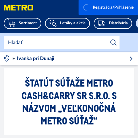
Registrácia/Prihlásenie
Sortiment
Letáky a akcie
Distribúcia
Ivanka pri Dunaji
ŠTATÚT SÚŤAŽE METRO
CASH&CARRY SR S.R.O. S
NÁZVOM „VEĽKONOČNÁ
METRO SÚŤAŽ“