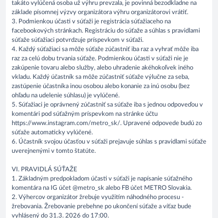
takáto vylúčená osoba už výhru prevzala, je povinná bezodkladne na
základe písomnej výzvy organizátora výhru organizátorovi vrátiť.
3. Podmienkou účasti v súťaži je registrácia súťažiaceho na
facebookových stránkach. Registráciu do súťaže a súhlas s pravidlami
súťaže súťažiaci potvrdzuje príspevkom v súťaži.
4. Každý súťažiaci sa môže súťaže zúčastniť iba raz a vyhrať môže iba
raz za celú dobu trvania súťaže. Podmienkou účasti v súťaži nie je
zakúpenie tovaru alebo služby, alebo uhradenie akéhokoľvek iného
vkladu. Každý účastník sa môže zúčastniť súťaže výlučne za seba,
zastúpenie účastníka inou osobou alebo konanie za inú osobu (bez
ohľadu na udelenie súhlasu) je vylúčené.
5. Súťažiaci je oprávnený zúčastniť sa súťaže iba s jednou odpoveďou v
komentári pod súťažným príspevkom na stránke účtu
https://www.instagram.com/metro_sk/. Upravené odpovede budú zo
súťaže automaticky vylúčené.
6. Účastník svojou účasťou v súťaži prejavuje súhlas s pravidlami súťaže
uverejnenými v tomto štatúte.
VI. PRAVIDLÁ SÚŤAŽE
1. Základným predpokladom účasti v súťaži je napísanie súťažného
komentára na IG účet @metro_sk alebo FB účet METRO Slovakia.
2. Výhercov organizátor žrebuje využitím náhodného procesu -
žrebovania. Žrebovanie prebehne po ukončení súťaže a víťaz bude
vyhlásený do 31.3. 2026 do 17:00.