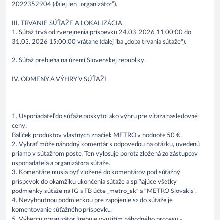
2022352904 (ďalej len „organizátor“).
III. TRVANIE SÚŤAŽE A LOKALIZÁCIA
1. Súťaž trvá od zverejnenia príspevku 24.03. 2026 11:00:00 do
31.03. 2026 15:00:00 vrátane (ďalej iba „doba trvania súťaže“).
2. Súťaž prebieha na území Slovenskej republiky.
IV. ODMENY A VÝHRY V SÚŤAŽI
1. Usporiadateľ do súťaže poskytol ako výhru pre víťaza nasledovné
ceny:
Balíček produktov vlastných značiek METRO v hodnote 50 €.
2. Vyhrať môže náhodný komentár s odpoveďou na otázku, uvedenú
priamo v súťažnom poste. Ten vylosuje porota zložená zo zástupcov
usporiadateľa a organizátora súťaže.
3. Komentáre musia byť vložené do komentárov pod súťažný
príspevok do okamžiku ukončenia súťaže a spĺňajúce všetky
podmienky súťaže na IG a FB účte „metro_sk“ a “METRO Slovakia”.
4. Nevyhnutnou podmienkou pre zapojenie sa do súťaže je
komentovanie súťažného príspevku.
5. Výhercu organizátor žrebuje využitím náhodného procesu -