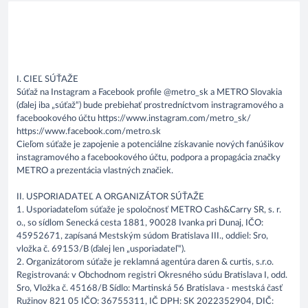
I. CIEĽ SÚŤAŽE
Súťaž na Instagram a Facebook profile @metro_sk a METRO Slovakia
(ďalej iba „súťaž“) bude prebiehať prostredníctvom instragramového a
facebookového účtu https://www.instagram.com/metro_sk/
https://www.facebook.com/metro.sk
Cieľom súťaže je zapojenie a potenciálne získavanie nových fanúšikov
instagramového a facebookového účtu, podpora a propagácia značky
METRO a prezentácia vlastných značiek.
II. USPORIADATEĽ A ORGANIZÁTOR SÚŤAŽE
1. Usporiadateľom súťaže je spoločnosť METRO Cash&Carry SR, s. r.
o., so sídlom Senecká cesta 1881, 90028 Ivanka pri Dunaj, IČO:
45952671, zapísaná Mestským súdom Bratislava III., oddiel: Sro,
vložka č. 69153/B (ďalej len „usporiadateľ“).
2. Organizátorom súťaže je reklamná agentúra daren & curtis, s.r.o.
Registrovaná: v Obchodnom registri Okresného súdu Bratislava I, odd.
Sro, Vložka č. 45168/B Sídlo: Martinská 56 Bratislava - mestská časť
Ružinov 821 05 IČO: 36755311, IČ DPH: SK 2022352904, DIČ: