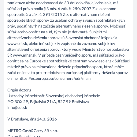
zamietavo alebo neodpovedal do 30 dní odo dňa jej odoslania, má
súťažiaci právo podľa § 3 ods. 6 zák. č. 250/2007 Z.z. o ochrane
spotrebiteľa a zák. č. 391/2015 Z.z. o alternatívnom riešení
spotrebiteľských sporov za účelom ochrany svojich spotrebiteľských
práv, podať návrh na začatie alternatívneho riešenia sporov. Možnosť
súťažiaceho obrátiť na súd, tým nie je dotknutá. Subjektmi
alternatívneho riešenia sporov sú Slovenská obchodná inšpekcia
www.soi.sk, alebo iné subjekty zapísané do zoznamu subjektov
alternatívneho riešenia sporov, ktorý vedie Ministerstvo hospodárstva
SR www.mhsr.sk. V prípade cezhraničného sporu, má súťažiaci právo
obrátiť sa na Európske spotrebiteľské centrum www.esc-sr.sk Súťažiaci
má tiež právo na mimosúdne riešenie prípadného sporu, ktoré môže
začať online a to prostredníctvom európskej platformy riešenia sporov
online https://ec.europa.eu/consumers/odr/main
Orgán dozoru
Ústredný inšpektorát Slovenskej obchodnej inšpekcie
P.O.BOX 29, Bajkalská 21/A, 827 99 Bratislava
info@soi.sk
V Bratislave, dňa 24.3. 2026
METRO Cash&Carry SR s.r.o.
Daren & curtis, s.r.o.