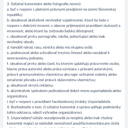
3. Súťažné komentáre alebo fotografie nesmú:
a. byť v rozpore s platnými právnymi predpismi na území Slovenskej
republiky;
b. obsahovať akékoľvek nevhodné vyjadrovanie, ktoré by bolo v
rozpore s dobrými mravmi, s obecne prijímanými pravidlami slušnosti a
mravnosti, alebo ktoré by znižovalo ľudskú dôstojnosť;
c. obsahovať prvky pornografie, násilia, pohoršujúci alebo inak
nevhodný obsah;
d. hanobiť národ, rasu, etnickú alebo inú skupinu osôb;
e. podnecovať alebo schvaľovať trestnú činnosť alebo navádzať k
nemravnému jednaniu;
f. obsahovať prvky alebo časti, ku ktorým uplatňujú práva tretie osoby,
hlavne práva autorské alebo práva súvisiace s právami autorskými,
práva k priemyselnému vlastníctvu ako napr. ochranné známky alebo
označenie pôvodu a iné práva k duševnému vlastníctvu;
g. obsahovať skrytú reklamu;
h. akýmkoľvek spôsobom poškodzovať dobré meno usporiadateľa alebo
organizátora.
i. byť v rozpore s pravidlami facebookovej stránky Usporiadateľa.
4. Rozhodnutie o tom, či súťažný komentár a správa splňuje podmienky
tohto odstavca, náleží výhradne organizátorovi.
5. Usporiadateľ súťaže nezodpovedá za neúplný alebo inak chybný
komentár majúci za následok nemožnosť použitia komentára pre účely