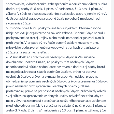
spracovaním, vyhodnotením, zabezpečením a doručením výhry), súhlas
dotknutej osoby čl. 6 ods. 1 písm. a/ nariadenia, § 13 ods. 1 písm. a/
zákona (v súvislosti so zabezpečením, realizáciou a zverejnením výhry).
4. Usporiadateľ spracováva osobné údaje po dobu 6 mesiacoch od
skončenia súťaže.
5. Osobné údaje budú poskytované len subjektom, ktorým osobné
údaje poskytuje organizátor na základe zákona. Osobné údaje nebudú
poskytované do tretej krajiny alebo medzinárodnej organizácii a ani k
profilovaniu. V prípade výhry Vaše osobné údaje v rozsahu meno,
priezvisko budú zverejnené na webových stránkach organizátora
súťaže a na sociálnych sieťach.
6. V súvislosti so spracúvaním osobných údajov si Vás súčasne
dovoľujeme upozorniť na to, že poskytnutím osobných údajov
usporiadateľovi súťaže nadobúdate postavenie dotknutej osoby ktorá
má najmä právo na prístup k osobným údajom, právo na opravu
osobných údajov, právo na vymazanie osobných údajov, právo na
obmedzenie spracúvania osobných údajov, právo na prenosnosť údajov,
právo namietať protispracúvaniu osobných údajov (vrátane
profilovania), právo na prenosnosť osobných údajov, právo kedykoľvek
svoj súhlas na spracovanie osobných údajov odvolať bez toho, aby to
malo vplyv na zákonnosť spracúvania založeného na súhlase udelenom
pred jeho odvolaním (ak je spracúvanie založené na čl. 6 ods. 1 písm. a/
alebo čl. 9 ods. 2 písm. a/ nariadenia /§ 13 ods. 1 písm. a/ zákona, § 16