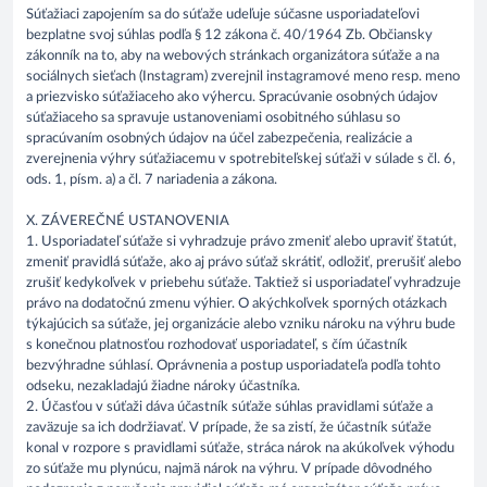
Súťažiaci zapojením sa do súťaže udeľuje súčasne usporiadateľovi
bezplatne svoj súhlas podľa § 12 zákona č. 40/1964 Zb. Občiansky
zákonník na to, aby na webových stránkach organizátora súťaže a na
sociálnych sieťach (Instagram) zverejnil instagramové meno resp. meno
a priezvisko súťažiaceho ako výhercu. Spracúvanie osobných údajov
súťažiaceho sa spravuje ustanoveniami osobitného súhlasu so
spracúvaním osobných údajov na účel zabezpečenia, realizácie a
zverejnenia výhry súťažiacemu v spotrebiteľskej súťaži v súlade s čl. 6,
ods. 1, písm. a) a čl. 7 nariadenia a zákona.
X. ZÁVEREČNÉ USTANOVENIA
1. Usporiadateľ súťaže si vyhradzuje právo zmeniť alebo upraviť štatút,
zmeniť pravidlá súťaže, ako aj právo súťaž skrátiť, odložiť, prerušiť alebo
zrušiť kedykoľvek v priebehu súťaže. Taktiež si usporiadateľ vyhradzuje
právo na dodatočnú zmenu výhier. O akýchkoľvek sporných otázkach
týkajúcich sa súťaže, jej organizácie alebo vzniku nároku na výhru bude
s konečnou platnosťou rozhodovať usporiadateľ, s čím účastník
bezvýhradne súhlasí. Oprávnenia a postup usporiadateľa podľa tohto
odseku, nezakladajú žiadne nároky účastníka.
2. Účasťou v súťaži dáva účastník súťaže súhlas pravidlami súťaže a
zaväzuje sa ich dodržiavať. V prípade, že sa zistí, že účastník súťaže
konal v rozpore s pravidlami súťaže, stráca nárok na akúkoľvek výhodu
zo súťaže mu plynúcu, najmä nárok na výhru. V prípade dôvodného