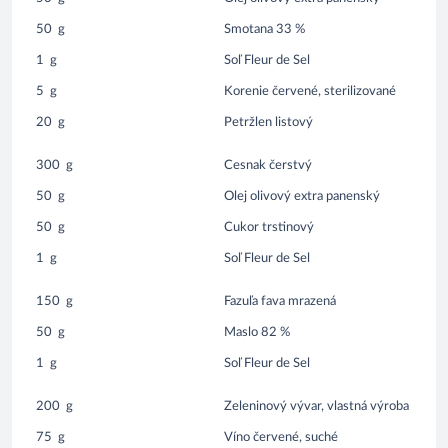
50
g
Smotana 33 %
1
g
Soľ Fleur de Sel
5
g
Korenie červené, sterilizované
20
g
Petržlen listový
300
g
Cesnak čerstvý
50
g
Olej olivový extra panenský
50
g
Cukor trstinový
1
g
Soľ Fleur de Sel
150
g
Fazuľa fava mrazená
50
g
Maslo 82 %
1
g
Soľ Fleur de Sel
200
g
Zeleninový vývar, vlastná výroba
75
g
Víno červené, suché