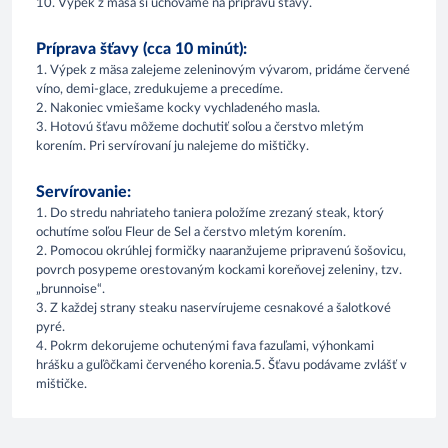
10. Výpek z mäsa si uchováme na prípravu šťavy.
Príprava šťavy (cca 10 minút):
1. Výpek z mäsa zalejeme zeleninovým vývarom, pridáme červené
víno, demi-glace, zredukujeme a precedíme.
2. Nakoniec vmiešame kocky vychladeného masla.
3. Hotovú šťavu môžeme dochutiť soľou a čerstvo mletým
korením. Pri servírovaní ju nalejeme do mištičky.
Servírovanie:
1. Do stredu nahriateho taniera položíme zrezaný steak, ktorý
ochutíme soľou Fleur de Sel a čerstvo mletým korením.
2. Pomocou okrúhlej formičky naaranžujeme pripravenú šošovicu,
povrch posypeme orestovaným kockami koreňovej zeleniny, tzv.
„brunnoise“.
3. Z každej strany steaku naservírujeme cesnakové a šalotkové
pyré.
4. Pokrm dekorujeme ochutenými fava fazuľami, výhonkami
hrášku a guľôčkami červeného korenia.5. Šťavu podávame zvlášť v
mištičke.