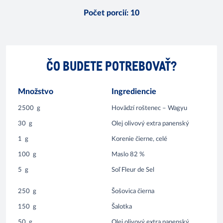
Počet porcií
:
10
ČO BUDETE POTREBOVAŤ?
Množstvo
Ingrediencie
2500
g
Hovädzí roštenec – Wagyu
30
g
Olej olivový extra panenský
1
g
Korenie čierne, celé
100
g
Maslo 82 %
5
g
Soľ Fleur de Sel
250
g
Šošovica čierna
150
g
Šalotka
50
g
Olej olivový extra panenský