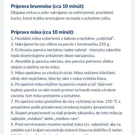
Príprava brunnoise (cca 10 minút):
Olúpanú mrkvu a zeler nakrájame na veľmi jemné, pravidelné
kocky, ktoré krátko orestujeme na masle a ochutíme soľou.
Príprava mäsa (cca 10 minút):
1. Hovädzie mäso vyberieme z balenia a necháme „vydýchať“.
2. Nakrájame ho cez vlákno na porcie s hmotnosťou 250 g.
3. Grilovaciu panvicu necháme riadne nahriať - intenzitu sálavého
tepla skontrolujeme priložením dlane nad panvicu.
4. Akonáhle je panvica nahriata, dno panvice potrieme zľahka
olejom a vložíme na ňu mäso.
5. Mäso opekáme zo všetkých strán. Mäso otáčame kliešťami,
nikdy doň nepicháme, lebo by nám z mäsa vytiekla šťava.
6. Po opečení mäsa vložíme na panvicu maslo a soľ. Vplyvom
teploty panvice sa nám maslo pretaví na hnedé maslo a krásne
zavonia, tým mäso prelejeme a ochutíme.
7. Po opečení mäso preložíme do rúry vyhriatej na max. 150 °C a
prepekáme podľa požadovanej stredovej teploty (prepečenia).
8. Stupeň prepečenosti sa riadi prianím zákazníka, ale toto mäso je
najlepšie „médium“ alebo „médium rare“.
9. Pred servírovaním musíme nechať mäso tzv. odpočinúť, aby sa
zatiahlo a pri krájaní nevytekala mäsová šťava na doštičku či tanier.