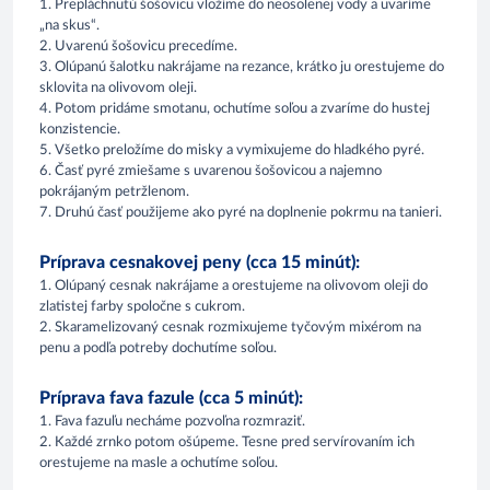
1. Prepláchnutú šošovicu vložíme do neosolenej vody a uvaríme
„na skus“.
2. Uvarenú šošovicu precedíme.
3. Olúpanú šalotku nakrájame na rezance, krátko ju orestujeme do
sklovita na olivovom oleji.
4. Potom pridáme smotanu, ochutíme soľou a zvaríme do hustej
konzistencie.
5. Všetko preložíme do misky a vymixujeme do hladkého pyré.
6. Časť pyré zmiešame s uvarenou šošovicou a najemno
pokrájaným petržlenom.
7. Druhú časť použijeme ako pyré na doplnenie pokrmu na tanieri.
Príprava cesnakovej peny (cca 15 minút):
1. Olúpaný cesnak nakrájame a orestujeme na olivovom oleji do
zlatistej farby spoločne s cukrom.
2. Skaramelizovaný cesnak rozmixujeme tyčovým mixérom na
penu a podľa potreby dochutíme soľou.
Príprava fava fazule (cca 5 minút):
1. Fava fazuľu necháme pozvoľna rozmraziť.
2. Každé zrnko potom ošúpeme. Tesne pred servírovaním ich
orestujeme na masle a ochutíme soľou.