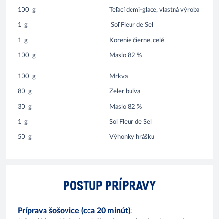
100
g
Teľací demi-glace, vlastná výroba
1
g
Soľ Fleur de Sel
1
g
Korenie čierne, celé
100
g
Maslo 82 %
100
g
Mrkva
80
g
Zeler buľva
30
g
Maslo 82 %
1
g
Soľ Fleur de Sel
50
g
Výhonky hrášku
POSTUP PRÍPRAVY
Príprava šošovice (cca 20 minút):