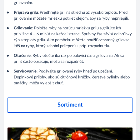
grilovaním.
Príprava grilu
: Predhrejte gril na strednú až vysokú teplotu. Pred
grilovaním môžete mriežku potrieť olejom, aby sa ryby neprilepili.
Grilovanie
: Položte ryby na horúcu mriežku grilu a grilujte ich
približne 4 – 6 minút na každej strane. Správny čas závisí od hrúbky
rýb a teploty grilu. Ako pomôcku môžete použiť ochranný grilovací
kôš na ryby, ktorý zabráni prilepeniu, príp. rozpadnutiu.
Otočenie
: Ryby otočte iba raz po polovici času grilovania. Ak sa
príliš často obracajú, môžu sa rozpadnúť.
Servírovanie
: Podávajte grilované ryby hneď po upečení.
Doplnkové prílohy, ako sú citrónové krúžky, čerstvé bylinky alebo
omáčky, môžu vylepšiť chuť.
Sortiment