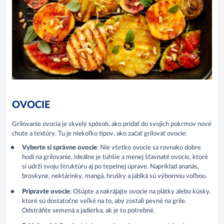
OVOCIE
Grilovanie ovocia je skvelý spôsob, ako pridať do svojich pokrmov nové
chute a textúry. Tu je niekoľko tipov, ako začať grilovať ovocie:
Vyberte si správne ovocie
: Nie všetko ovocie sa rovnako dobre
hodí na grilovanie. Ideálne je tuhšie a menej šťavnaté ovocie, ktoré
si udrží svoju štruktúru aj po tepelnej úprave. Napríklad ananás,
broskyne, nektárinky, mangá, hrušky a jablká sú výbornou voľbou.
Pripravte ovocie
: Ošúpte a nakrájajte ovocie na plátky alebo kúsky,
ktoré sú dostatočne veľké na to, aby zostali pevné na grile.
Odstráňte semená a jadierka, ak je to potrebné.