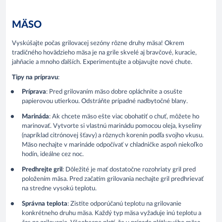
MÄSO
Vyskúšajte počas grilovacej sezóny rôzne druhy mäsa! Okrem
tradičného hovädzieho mäsa je na grile skvelé aj bravčové, kuracie,
jahňacie a mnoho ďalších. Experimentujte a objavujte nové chute.
Tipy na prípravu
:
Príprava
: Pred grilovaním mäso dobre opláchnite a osušte
papierovou utierkou. Odstráňte prípadné nadbytočné blany.
Marináda
: Ak chcete mäso ešte viac obohatiť o chuť, môžete ho
marinovať. Vytvorte si vlastnú marinádu pomocou oleja, kyseliny
(napríklad citrónovej šťavy) a rôznych korenín podľa svojho vkusu.
Mäso nechajte v marináde odpočívať v chladničke aspoň niekoľko
hodín, ideálne cez noc.
Predhrejte gril
: Dôležité je mať dostatočne rozohriaty gril pred
položením mäsa. Pred začatím grilovania nechajte gril predhrievať
na stredne vysokú teplotu.
Správna teplota
: Zistite odporúčanú teplotu na grilovanie
konkrétneho druhu mäsa. Každý typ mäsa vyžaduje inú teplotu a