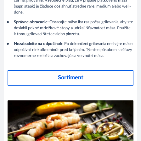
čas na grilovanie. Všeobecne platí, že v prípade plátkového mäsa
(napr. steak) je žiaduce dosiahnuť stredne rare, medium alebo well-
done.
Správne obracanie
: Obracajte mäso iba raz počas grilovania, aby ste
dosiahli pekné mriežkové stopy a udržali šťavnatosť mäsa. Použite
k tomu grilovací štetec alebo pinzetu.
Nezabudnite na odpočinok
: Po dokončení grilovania nechajte mäso
odpočívať niekoľko minút pred krájaním. Týmto spôsobom sa šťavy
rovnomerne rozložia a zachovajú sa vo vnútri mäsa.
Sortiment