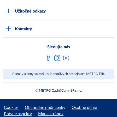
Čo je METRO
METRO platobná karta
Užitočné odkazy
Kariéra
Privátne značky
Bonusový program
Kvalita
Track & trace
Kontakty
Licencia na predaj liehu
Pre dodávateľov
Protrace
Najčastejšie otázky
Pre novinárov
Compliance
Sledujte nás
Spoločenská zodpovednosť
Metro AG
Ponuky a ceny sa môžu v jednotlivých predajniach METRO líšiť.
© METRO Cash&Carry SR s.r.o.
Cookies
Obchodné podmienky
Osobné údaje
Právne aspekty
Mapa stránok