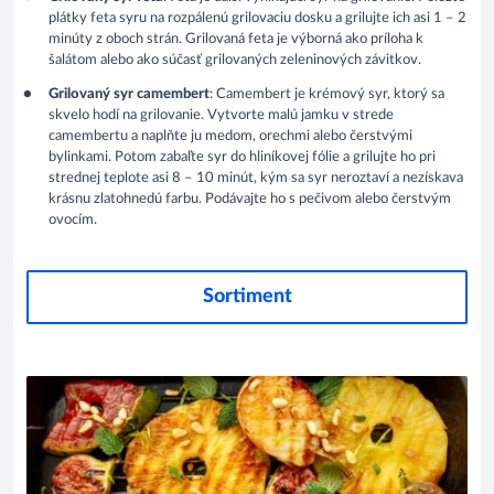
plátky feta syru na rozpálenú grilovaciu dosku a grilujte ich asi 1 – 2
minúty z oboch strán. Grilovaná feta je výborná ako príloha k
šalátom alebo ako súčasť grilovaných zeleninových závitkov.
Grilovaný syr camembert
: Camembert je krémový syr, ktorý sa
skvelo hodí na grilovanie. Vytvorte malú jamku v strede
camembertu a naplňte ju medom, orechmi alebo čerstvými
bylinkami. Potom zabaľte syr do hliníkovej fólie a grilujte ho pri
strednej teplote asi 8 – 10 minút, kým sa syr neroztaví a nezískava
krásnu zlatohnedú farbu. Podávajte ho s pečivom alebo čerstvým
ovocím.
Sortiment