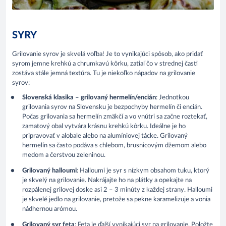
SYRY
Grilovanie syrov je skvelá voľba! Je to vynikajúci spôsob, ako pridať
syrom jemne krehkú a chrumkavú kôrku, zatiaľ čo v strednej časti
zostáva stále jemná textúra. Tu je niekoľko nápadov na grilovanie
syrov:
Slovenská klasika – grilovaný hermelín/encián
: Jednotkou
grilovania syrov na Slovensku je bezpochyby hermelín či encián.
Počas grilovania sa hermelín zmäkčí a vo vnútri sa začne roztekať,
zamatový obal vytvára krásnu krehkú kôrku. Ideálne je ho
pripravovať v alobale alebo na alumíniovej tácke. Grilovaný
hermelín sa často podáva s chlebom, brusnicovým džemom alebo
medom a čerstvou zeleninou.
Grilovaný halloumi
: Halloumi je syr s nízkym obsahom tuku, ktorý
je skvelý na grilovanie. Nakrájajte ho na plátky a opekajte na
rozpálenej grilovej doske asi 2 – 3 minúty z každej strany. Halloumi
je skvelé jedlo na grilovanie, pretože sa pekne karamelizuje a vonia
nádhernou arómou.
Grilovaný syr feta
: Feta je ďalší vynikajúci syr na grilovanie. Položte