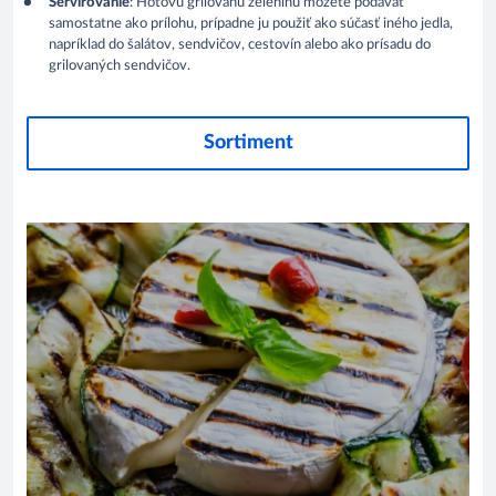
Servírovanie
: Hotovú grilovanú zeleninu môžete podávať
samostatne ako prílohu, prípadne ju použiť ako súčasť iného jedla,
napríklad do šalátov, sendvičov, cestovín alebo ako prísadu do
grilovaných sendvičov.
Sortiment