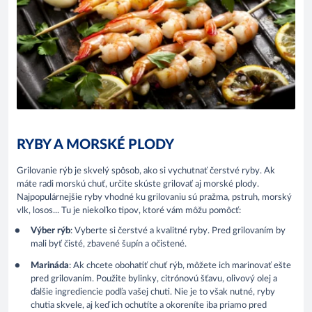
RYBY A MORSKÉ PLODY
Grilovanie rýb je skvelý spôsob, ako si vychutnať čerstvé ryby. Ak
máte radi morskú chuť, určite skúste grilovať aj morské plody.
Najpopulárnejšie ryby vhodné ku grilovaniu sú pražma, pstruh, morský
vlk, losos... Tu je niekoľko tipov, ktoré vám môžu pomôcť:
Výber rýb
: Vyberte si čerstvé a kvalitné ryby. Pred grilovaním by
mali byť čisté, zbavené šupín a očistené.
Marináda
: Ak chcete obohatiť chuť rýb, môžete ich marinovať ešte
pred grilovaním. Použite bylinky, citrónovú šťavu, olivový olej a
ďalšie ingrediencie podľa vašej chuti. Nie je to však nutné, ryby
chutia skvele, aj keď ich ochutíte a okoreníte iba priamo pred