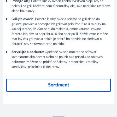
Pridajte olej
: Potrite kúsky ovocia tenkou vrstvou oleja, aby sa
nelepili na gril. Môžete použiť neutrálny olej, ako napríklad rastlinný
alebo kokosový.
Grilujte ovocie
: Položte kúsky ovocia priamo na gril alebo do
grilovej panvice a nechajte ich grilovať približne 2 až 4 minúty na
každej strane, až kým nebudú mäkké a jemne karamelizované.
Strážte ich, aby sa neprehriali alebo nepripálili. Každé ovocie môže
mať iný čas grilovania, takže je dobré ho pravidelne sledovať a
obracať, aby sa rovnomerne opieklo.
Servírujte a dochuťte
: Opečené ovocie môžete servírovať
samostatne ako dezert alebo ho použiť ako prísadu do rôznych
pokrmov. Môžete ho pridať do šalátov, smoothies, zmrzliny,
sendvičov, palaciniek či dezertov.
Sortiment