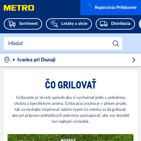
Registrácia/Prihlásenie
Sortiment
Letáky a akcie
Distribúcia
Ivanka pri Dunaji
ČO GRILOVAŤ
Grilovanie je skvelý spôsob ako si vychutnať jedlo s unikátnou
chuťou a špecifickým aróma. Grilovacia sezóna je v plnom prúde,
tak sa nechajte inšpirovať našimi typmi čo všetko sa dá grilovať,
ako pri príprave jednotlivých pokrmov postupovať, aby ste dosiahli
ten najlepší výsledok.