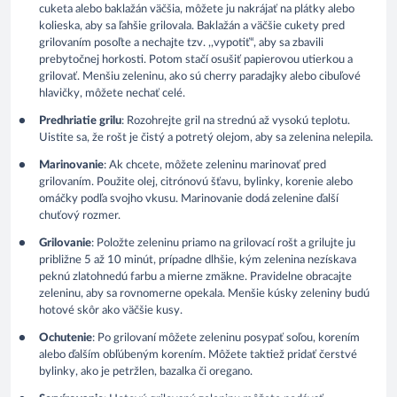
cuketa alebo baklažán väčšia, môžete ju nakrájať na plátky alebo
kolieska, aby sa ľahšie grilovala. Baklažán a väčšie cukety pred
grilovaním posoľte a nechajte tzv. ,,vypotiť“, aby sa zbavili
prebytočnej horkosti. Potom stačí osušiť papierovou utierkou a
grilovať. Menšiu zeleninu, ako sú cherry paradajky alebo cibuľové
hlavičky, môžete nechať celé.
Predhriatie grilu
: Rozohrejte gril na strednú až vysokú teplotu.
Uistite sa, že rošt je čistý a potretý olejom, aby sa zelenina nelepila.
Marinovanie
: Ak chcete, môžete zeleninu marinovať pred
grilovaním. Použite olej, citrónovú šťavu, bylinky, korenie alebo
omáčky podľa svojho vkusu. Marinovanie dodá zelenine ďalší
chuťový rozmer.
Grilovanie
: Položte zeleninu priamo na grilovací rošt a grilujte ju
približne 5 až 10 minút, prípadne dlhšie, kým zelenina nezískava
peknú zlatohnedú farbu a mierne zmäkne. Pravidelne obracajte
zeleninu, aby sa rovnomerne opekala. Menšie kúsky zeleniny budú
hotové skôr ako väčšie kusy.
Ochutenie
: Po grilovaní môžete zeleninu posypať soľou, korením
alebo ďalším obľúbeným korením. Môžete taktiež pridať čerstvé
bylinky, ako je petržlen, bazalka či oregano.