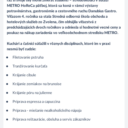
raz si svoje sily mohli zmerať študenti – stredoškoláci v súťaži
METRO HoReCa päťboj, ktorá sa koná v rámci výstavy
potravinárstva, gastronómie a cestovného ruchu Danubius Gastro.
Víťazom 4. ročníka sa stala Stredná odborná škola obchodu a
hotelových služieb zo Zvolena, čím obhájila víťazstvá z
predchádzajúcich dvoch ročníkov a odniesla si hodnotné vecné ceny a
poukaz na nákup zariadenia vo veľkoobchodnom stredisku METRO.
Kuchári a čašníci súťažili v rôznych disciplínach, ktoré im v praxi
nesmú byť cudzie:
Filetovanie pstruha
Tranžírovanie kurčaťa
Krájanie cibule
Krájanie zemiakov na brunoise
Krájanie póru na julienne
Príprava espressa a capuccina
Príprava - miešanie nealkoholického nápoja
Príprava reštaurácie, obsluha a servis zákazníkov