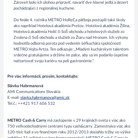
Zároveň bolo ich úlohou pripraviť, navariť dve hlavné jedlá a dezert
pochádzajúci z regionálnej kuchyne.
Do finále 4. ročníka METRO HoReCa päťboja postúpili také školy
ako napríklad Hotelová akadémia Prešov, Hotelová akadémia Žilina,
Hotelová akadémia Holíč či SoŠ obchodu a hotelových služieb zo
Zvolena či SoŠ obchodu a služieb zo Žiaru nad Hronom. Ich výkony
hodnotila odborná porota pod vedením šéfkuchára spoločnosti
METRO Vojta Artza. Ten odkazuje: „Mladým kuchárskym talentom
srdečne gratulujeme a držíme im palce, aby sa im podarilo úspešne
naštartovať svoju kariéru na poli gastronómie.“
Pre viac informácií, prosím, kontaktujte:
Slávka Habrmanová
AMI Communications Slovakia
E-mail:
slavka.habrmanova@amic.sk
Tel.č.: ++421 917 606 532
METRO Cash & Carry
má zastúpenie v 29 krajinách sveta s viac ako
750 veľkoobchodnými centrami typu cash&carry. Zamestnáva viac ako
120-tisíc ľudí a vo finančnom roku 2012/2013 dosiahlo tržby vo výške