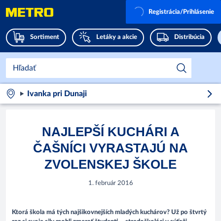
Registrácia/Prihlásenie
Sortiment
Letáky a akcie
Distribúcia
Ivanka pri Dunaji
NAJLEPŠÍ KUCHÁRI A
ČAŠNÍCI VYRASTAJÚ NA
ZVOLENSKEJ ŠKOLE
1. február 2016
Ktorá škola má tých najšikovnejších mladých kuchárov? Už po štvrtý