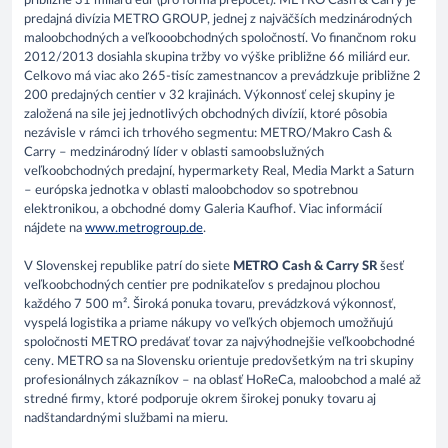
približne 31 miliárd eur (pro forma prepočet). METRO Cash & Carry je
predajná divízia METRO GROUP, jednej z najväčších medzinárodných
maloobchodných a veľkooobchodných spoločností. Vo finančnom roku
2012/2013 dosiahla skupina tržby vo výške približne 66 miliárd eur.
Celkovo má viac ako 265-tisíc zamestnancov a prevádzkuje približne 2
200 predajných centier v 32 krajinách. Výkonnosť celej skupiny je
založená na sile jej jednotlivých obchodných divízií, ktoré pôsobia
nezávisle v rámci ich trhového segmentu: METRO/Makro Cash &
Carry – medzinárodný líder v oblasti samoobslužných
veľkoobchodných predajní, hypermarkety Real, Media Markt a Saturn
– európska jednotka v oblasti maloobchodov so spotrebnou
elektronikou, a obchodné domy Galeria Kaufhof. Viac informácií
nájdete na
www.metrogroup.de
.
V Slovenskej republike patrí do siete
METRO Cash & Carry SR
šesť
veľkoobchodných centier pre podnikateľov s predajnou plochou
každého 7 500 m². Široká ponuka tovaru, prevádzková výkonnosť,
vyspelá logistika a priame nákupy vo veľkých objemoch umožňujú
spoločnosti METRO predávať tovar za najvýhodnejšie veľkoobchodné
ceny. METRO sa na Slovensku orientuje predovšetkým na tri skupiny
profesionálnych zákazníkov – na oblasť HoReCa, maloobchod a malé až
stredné firmy, ktoré podporuje okrem širokej ponuky tovaru aj
nadštandardnými službami na mieru.