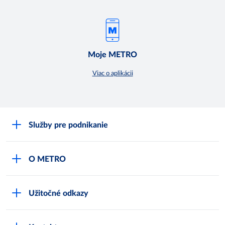
Moje METRO
Viac o aplikácii
Služby pre podnikanie
Môj obchod
O METRO
Karty bezpečnostných údajov
Čo je METRO
METRO platobná karta
Užitočné odkazy
Kariéra
Privátne značky
Bonusový program
Kvalita
Track & trace