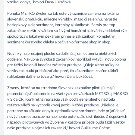
vznikol dopyt," hovorí Dana Lukáčová.
Ponuka METRO Zvolen sa tak ešte výraznejšie zameria na lokálnu
slovenskú produkciu, mliečne výrobky, mäso či zeleninu, narastie
bezlepkový a dia sortiment, koreniny aj sladkosti. Servis pre top
zákazníkov rozšíri vivárium so živými homármi a akváriá v oddelení rýb,
spolupráca s lokálnym pekárom prinesie zákazníkom kompletný
sortiment čerstvého chleba a pečiva vo formáte shop in shop.
Novinky na predajnej ploche sa dotknú aj umiestnenia niektorých
oddelení. Nákupné zvyklosti zákazníkov napríklad vytýčili novú polohu
pre ťažký koloniál hneď na začiatku predajne. „Oleje alebo múky na
vozíky tak budú prichádzať ako prvé, čo zákazníkom značne uľahčí
nakladanie ďalšieho tovaru," hovorí Dana Lukáčová.
Zmeny, ktoré sa na strednom Slovensku aktuálne pilotujú, majú
potenciál nájsť uplatnenie na všetkých prevádzkach METRO aj MAKRO
v SR a ČR. Konkrétna realizácia však podľa generálneho riaditeľa
reťazca záleží na východiskovej pozícii každej predajne. „Niekde je
potrebné na základe dopytu optimalizovať sortiment, inde prijať desať
nových zamestnancov na naplnenie potenciálu distribúcie. Z úspešných
nápadov pilotovaných vo Zvolene v každom prípade budú ťažiť všetky
naše predajne a najmä ich zákazníci," hovorí Guillaume Chêne.