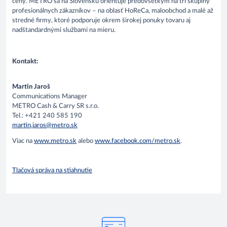
ceny. METRO sa na Slovensku orientuje predovšetkým na tri skupiny
profesionálnych zákazníkov – na oblasť HoReCa, maloobchod a malé až
stredné firmy, ktoré podporuje okrem širokej ponuky tovaru aj
nadštandardnými službami na mieru.
Kontakt:
Martin Jaroš
Communications Manager
METRO Cash & Carry SR s.r.o.
Tel.: +421 240 585 190
martin.jaros@metro.sk
Viac na
www.metro.sk
alebo
www.facebook.com/metro.sk
.
Tlačová správa na stiahnutie