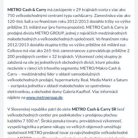
METRO Cash & Carry
má zastúpenie v 29 krajinách sveta s viac ako
750 veľkoobchodnými centrami typu cash&carry. Zamestnáva viac ako
120-tisíc ľudí a vo finančnom roku 2012/2013 dosiahlo tržby vo výške
približne 31 miliárd eur (pro forma prepočet). METRO Cash & Carry je
predajná divízia METRO GROUP, jednej z najväčších medzinárodných
maloobchodných a veľkooobchodných spoločností. Vo finančnom roku
2012/2013 dosiahla skupina tržby vo výške približne 66 miliárd eur.
Celkovo má viac ako 265-tisíc zamestnancov a prevádzkuje približne 2
200 predajných centier v 32 krajinách. Výkonnosť celej skupiny je
založená na sile jej jednotlivých obchodných divízií, ktoré pôsobia
nezávisle v rámci ich trhového segmentu: METRO/Makro Cash &
Carry – medzinárodný líder v oblasti samoobslužných
veľkoobchodných predajní, hypermarkety Real, Media Markt a Saturn
– európska jednotka v oblasti maloobchodov so spotrebnou
elektronikou, a obchodné domy Galeria Kaufhof. Viac informácií
nájdete na
www.metrogroup.de
.
V Slovenskej republike patrí do siete
METRO Cash & Carry SR
šesť
veľkoobchodných centier pre podnikateľov s predajnou plochou
každého 7 500 m². Široká ponuka tovaru, prevádzková výkonnosť,
vyspelá logistika a priame nákupy vo veľkých objemoch umožňujú
spoločnosti METRO predávať tovar za najvýhodnejšie veľkoobchodné