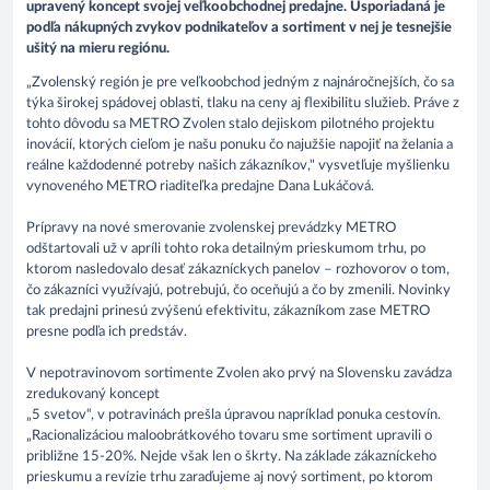
upravený koncept svojej veľkoobchodnej predajne. Usporiadaná je
podľa nákupných zvykov podnikateľov a sortiment v nej je tesnejšie
ušitý na mieru regiónu.
„Zvolenský región je pre veľkoobchod jedným z najnáročnejších, čo sa
týka širokej spádovej oblasti, tlaku na ceny aj flexibilitu služieb. Práve z
tohto dôvodu sa METRO Zvolen stalo dejiskom pilotného projektu
inovácií, ktorých cieľom je našu ponuku čo najužšie napojiť na želania a
reálne každodenné potreby našich zákazníkov," vysvetľuje myšlienku
vynoveného METRO riaditeľka predajne Dana Lukáčová.
Prípravy na nové smerovanie zvolenskej prevádzky METRO
odštartovali už v apríli tohto roka detailným prieskumom trhu, po
ktorom nasledovalo desať zákazníckych panelov – rozhovorov o tom,
čo zákazníci využívajú, potrebujú, čo oceňujú a čo by zmenili. Novinky
tak predajni prinesú zvýšenú efektivitu, zákazníkom zase METRO
presne podľa ich predstáv.
V nepotravinovom sortimente Zvolen ako prvý na Slovensku zavádza
zredukovaný koncept
„5 svetov“, v potravinách prešla úpravou napríklad ponuka cestovín.
„Racionalizáciou maloobrátkového tovaru sme sortiment upravili o
približne 15-20%. Nejde však len o škrty. Na základe zákazníckeho
prieskumu a revízie trhu zaraďujeme aj nový sortiment, po ktorom