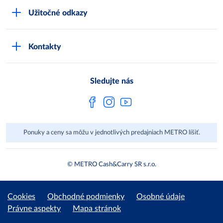
Čo je METRO
METRO platobná karta
Užitočné odkazy
Kariéra
Privátne značky
Bonusový program
Kvalita
Track & trace
Kontakty
Licencia na predaj liehu
Pre dodávateľov
Protrace
Najčastejšie otázky
Pre novinárov
Compliance
Sledujte nás
Spoločenská zodpovednosť
Metro AG
Ponuky a ceny sa môžu v jednotlivých predajniach METRO líšiť.
© METRO Cash&Carry SR s.r.o.
Cookies
Obchodné podmienky
Osobné údaje
Právne aspekty
Mapa stránok