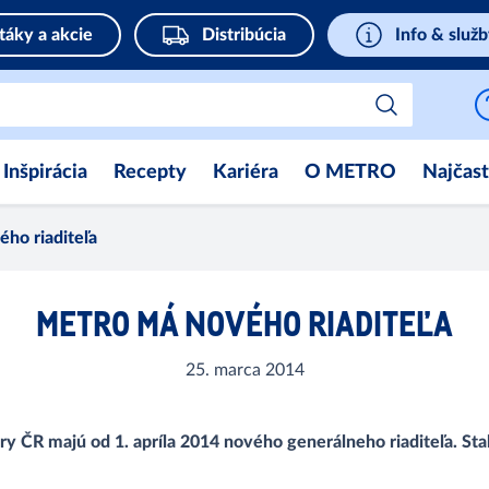
táky a akcie
Distribúcia
Info & služ
Inšpirácia
Recepty
Kariéra
O METRO
Najčast
o riaditeľa
METRO MÁ NOVÉHO RIADITEĽA
25. marca 2014
ČR majú od 1. apríla 2014 nového generálneho riaditeľa. Stal