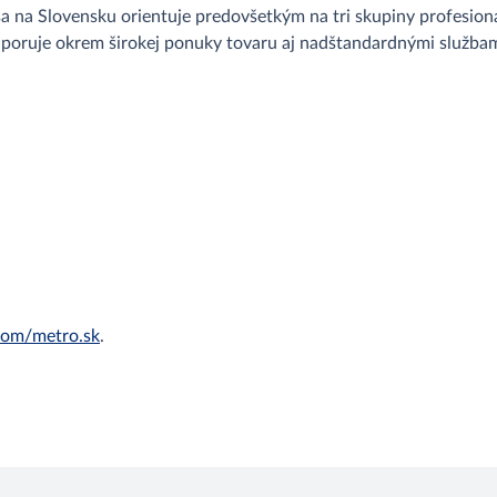
na Slovensku orientuje predovšetkým na tri skupiny profesion
dporuje okrem širokej ponuky tovaru aj nadštandardnými službam
om/metro.sk
.