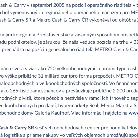
 & Carry v septembri 2005 na pozícii operačného riaditeľa v tr
06 bol vymenovaný za regionálneho operačného manažéra pre M
Cash & Carry SR a Makro Cash & Carry ČR vykonával od októbra 
 mojim kolegom v Predstavenstve a zásadným spôsobom prispel 
adu podnikateľov, je zárukou, že naša vedúca pozícia na trhu v B
príla prechádza na pozíciu generálneho riaditeľa METRO Cash & C
inách sveta s viac ako 750 veľkoobchodnými centrami typu cash&
o výške približne 31 miliárd eur (pro forma prepočet). METRO 
maloobchodných a veľkooobchodných spoločností. Vo finančnom 
c ako 265-tisíc zamestnancov a prevádzkuje približne 2 200 preda
obchodných divízií, ktoré pôsobia nezávisle v rámci ich trhovéh
veľkoobchodných predajní, hypermarkety Real, Media Markt a Sa
obchodné domy Galeria Kaufhof. Viac informácií nájdete na
www
sh & Carry SR
šesť veľkoobchodných centier pre podnikateľov
lá logistika a priame nákupy vo veľkých objemoch umožňujú spo