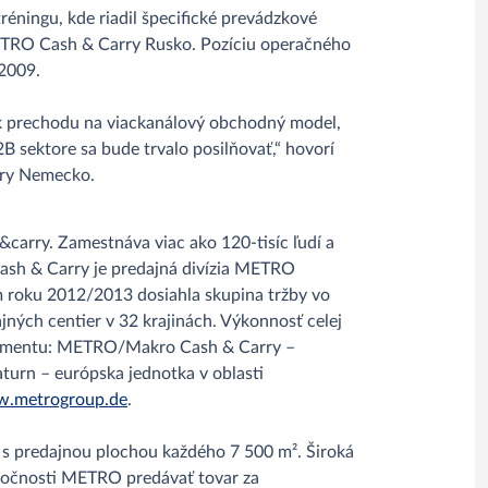
éningu, kde riadil špecifické prevádzkové
ETRO Cash & Carry Rusko. Pozíciu operačného
2009.
k prechodu na viackanálový obchodný model,
2B sektore sa bude trvalo posilňovať,“ hovorí
arry Nemecko.
carry. Zamestnáva viac ako 120-tisíc ľudí a
Cash & Carry je predajná divízia METRO
roku 2012/2013 dosiahla skupina tržby vo
jných centier v 32 krajinách. Výkonnosť celej
o segmentu: METRO/Makro Cash & Carry –
turn – európska jednotka v oblasti
.metrogroup.de
.
 s predajnou plochou každého 7 500 m². Široká
ločnosti METRO predávať tovar za