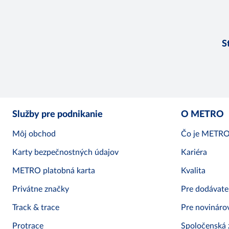
S
Služby pre podnikanie
O METRO
Môj obchod
Čo je METR
Karty bezpečnostných údajov
Kariéra
METRO platobná karta
Kvalita
Privátne značky
Pre dodávate
Track & trace
Pre novináro
Protrace
Spoločenská