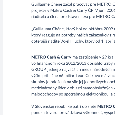
Guillaume Chêne začal pracovať pre METRO Cash
projekty v Makro Cash & Carry ČR. V júni 20
riaditeľa a člena predstavenstva pre METRO 
„Guillauma Chêne, ktorý bol od októbra 2009
ktorý reaguje na potreby našich zákazníkov z r
doterajší riaditeľ Axel Hluchy, ktorý od 1. a
METRO Cash & Carry
má zastúpenie v 29 kraj
vo finančnom roku 2012/2013 dosiahlo tržby v
GROUP, jednej z najväčších medzinárodných 
výške približne 66 miliárd eur. Celkovo má via
skupiny je založená na sile jej jednotlivých 
medzinárodný líder v oblasti samoobslužných 
maloobchodov so spotrebnou elektronikou, a 
V Slovenskej republike patrí do siete
METRO Ca
ponuka tovaru, prevádzková výkonnosť, vyspe