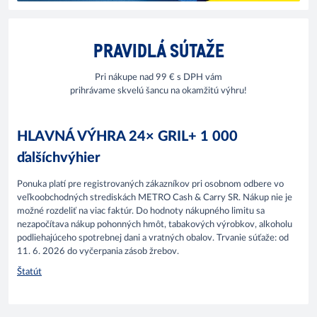
PRAVIDLÁ SÚTAŽE
Pri nákupe nad 99 € s DPH vám
prihrávame skvelú šancu na okamžitú výhru!
HLAVNÁ VÝHRA 24× GRIL+ 1 000
ďalšíchvýhier
Ponuka platí pre registrovaných zákazníkov pri osobnom odbere vo
veľkoobchodných strediskách METRO Cash & Carry SR. Nákup nie je
možné rozdeliť na viac faktúr. Do hodnoty nákupného limitu sa
nezapočítava nákup pohonných hmôt, tabakových výrobkov, alkoholu
podliehajúceho spotrebnej dani a vratných obalov. Trvanie súťaže: od
11. 6. 2026 do vyčerpania zásob žrebov.
Štatút