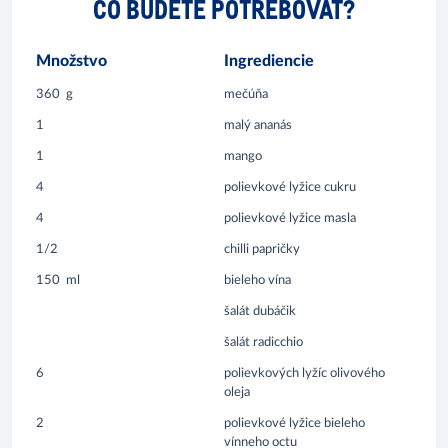
ČO BUDETE POTREBOVAŤ?
Množstvo
Ingrediencie
360
g
mečúňa
1
malý ananás
1
mango
4
polievkové lyžice cukru
4
polievkové lyžice masla
1/2
chilli papričky
150
ml
bieleho vína
šalát dubáčik
šalát radicchio
6
polievkových lyžíc olivového
oleja
2
polievkové lyžice bieleho
vínneho octu