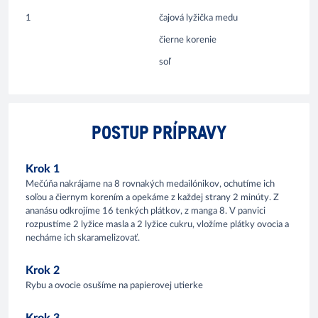
1
čajová lyžička medu
čierne korenie
soľ
POSTUP PRÍPRAVY
Krok 1
Mečúňa nakrájame na 8 rovnakých medailónikov, ochutíme ich
soľou a čiernym korením a opekáme z každej strany 2 minúty. Z
ananásu odkrojíme 16 tenkých plátkov, z manga 8. V panvici
rozpustíme 2 lyžice masla a 2 lyžice cukru, vložíme plátky ovocia a
necháme ich skaramelizovať.
Krok 2
Rybu a ovocie osušíme na papierovej utierke