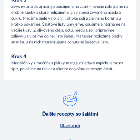
Krok 3
Zvyš ný ananás aj mango použijeme na čatní – ovocie nakrájame na
drobné kúsky a skaramelizujeme ich v zmesi zvyšného masla a
cukru. Pridáme biele víno, chilli, štipku soli a čierneho korenia a
krátko povaríme. Šalátové listy umyjeme, osušíme a natrháme na
väčšie kusy. Z olivového oleja, octu, medu a soli pripravíme
zálievku a vložíme do nej listy šalátu. Na tanier rozložíme plátky
ananásu a na nich naaranžujeme ochutené šalátové listy.
Krok 4
Medailóniky z mečúňa a plátky manga striedavo napichujeme na
špíz, položíme na tanier a všetko doplníme ovocným čatní.
Ďalšie recepty so šalátmi
Objavte ich