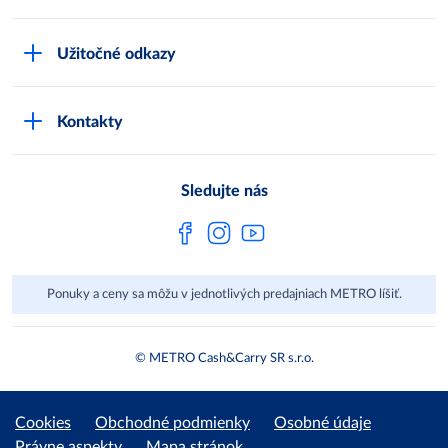
Karty bezpečnostných údajov
Čo je METRO
METRO platobná karta
Užitočné odkazy
Kariéra
Privátne značky
Bonusový program
Kvalita
Track & trace
Kontakty
Licencia na predaj liehu
Pre dodávateľov
Protrace
Najčastejšie otázky
Pre novinárov
Compliance
Sledujte nás
Spoločenská zodpovednosť
Metro AG
Ponuky a ceny sa môžu v jednotlivých predajniach METRO líšiť.
© METRO Cash&Carry SR s.r.o.
Cookies
Obchodné podmienky
Osobné údaje
Právne aspekty
Mapa stránok